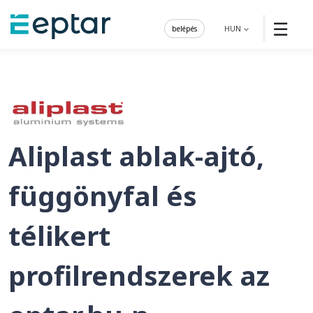
☰
belépés
HUN
Aliplast ablak-ajtó,
függönyfal és
télikert
profilrendszerek az