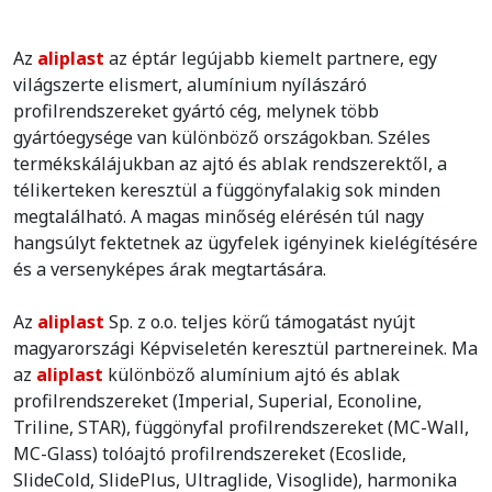
Az
aliplast
az éptár legújabb kiemelt partnere, egy
világszerte elismert, alumínium nyílászáró
profilrendszereket gyártó cég, melynek több
gyártóegysége van különböző országokban. Széles
termékskálájukban az ajtó és ablak rendszerektől, a
télikerteken keresztül a függönyfalakig sok minden
megtalálható. A magas minőség elérésén túl nagy
hangsúlyt fektetnek az ügyfelek igényinek kielégítésére
és a versenyképes árak megtartására.
Az
aliplast
Sp. z o.o. teljes körű támogatást nyújt
magyarországi Képviseletén keresztül partnereinek. Ma
az
aliplast
különböző alumínium ajtó és ablak
profilrendszereket (Imperial, Superial, Econoline,
Triline, STAR), függönyfal profilrendszereket (MC-Wall,
MC-Glass) tolóajtó profilrendszereket (Ecoslide,
SlideCold, SlidePlus, Ultraglide, Visoglide), harmonika