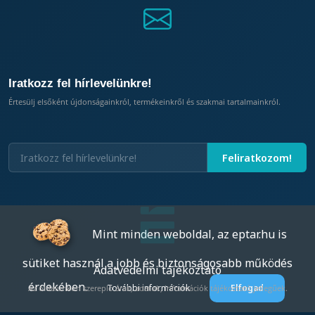
Iratkozz fel hírlevelünkre!
Értesülj elsőként újdonságainkról, termékeinkről és szakmai tartalmainkról.
Mint minden weboldal, az eptar.hu is
sütiket használ a jobb és biztonságosabb működés
Adatvédelmi tájékoztató
érdekében.
További információk
Elfogad
Az oldalunkon szereplő árak, adatok, információk tájékoztató jellegűek.