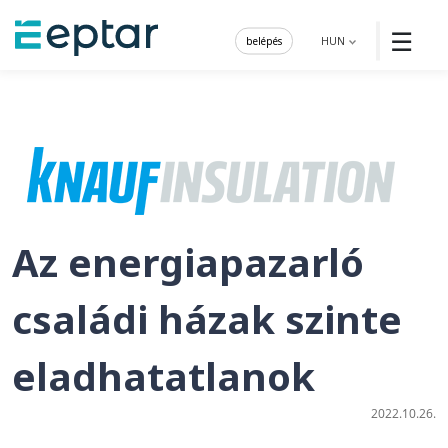
☰
belépés
HUN
Az energiapazarló
családi házak szinte
eladhatatlanok
2022.10.26.