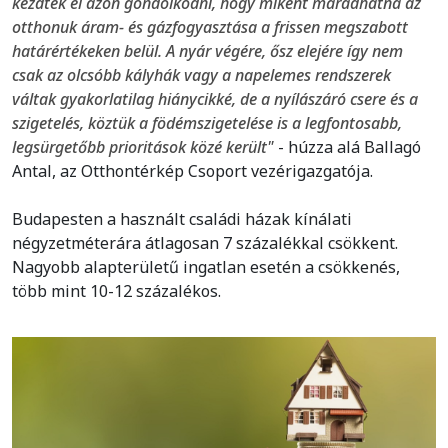
kezdtek el azon gondolkodni, hogy miként maradhatna az
otthonuk áram- és gázfogyasztása a frissen megszabott
határértékeken belül. A nyár végére, ősz elejére így nem
csak az olcsóbb kályhák vagy a napelemes rendszerek
váltak gyakorlatilag hiánycikké, de a nyílászáró csere és a
szigetelés, köztük a födémszigetelése is a legfontosabb,
legsürgetőbb prioritások közé került"
- húzza alá Ballagó
Antal, az Otthontérkép Csoport vezérigazgatója.
Budapesten a használt családi házak kínálati
négyzetméterára átlagosan 7 százalékkal csökkent.
Nagyobb alapterületű ingatlan esetén a csökkenés,
több mint 10-12 százalékos.