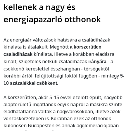
kellenek a nagy és
energiapazarló otthonok
Az energiaár változások hatására a családiházak
kínálata is átalakult. Megnőtt
a korszerűtlen
kínálata, illetve a korábban eladásra
családiházak
kínált, szigetelés nélküli családiházak
- a
irányára
csökkenő kereslettel összhangban - térségektől,
korábbi ártól, felújítottsági foktól függően - mintegy
5-
.
10 százalékkal csökkent
A korszerűtlen, akár 5-15 évvel ezelőtt épült, nagyobb
alapterületű ingatlanok egyik napról a másikra szinte
eladhatatlanná váltak a nagyvárosokban, illetve azok
vonzáskörzetében is. Korábban ezek az otthonok -
különösen Budapesten és annak agglomerációjában