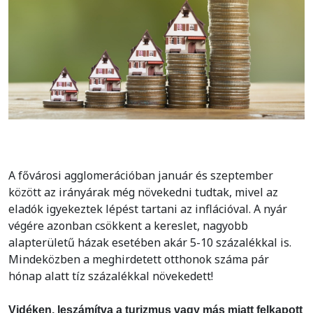
A fővárosi agglomerációban január és szeptember
között az irányárak még növekedni tudtak, mivel az
eladók igyekeztek lépést tartani az inflációval. A nyár
végére azonban csökkent a kereslet, nagyobb
alapterületű házak esetében akár 5-10 százalékkal is.
Mindeközben a meghirdetett otthonok száma pár
hónap alatt tíz százalékkal növekedett!
Vidéken, leszámítva a turizmus vagy más miatt felkapott