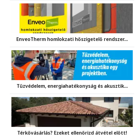
EnveoTherm homlokzati hőszigetelő rendszer...
Tűzvédelem, energiahatékonyság és akusztik...
Térkővásárlás? Ezeket ellenőrizd átvétel előtt!