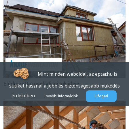
Mint minden weboldal, az eptar.hu is
Elérkezett a családi házak ideje
sütiket használ a jobb és biztonságosabb működés
érdekében.
További információk
Elfogad