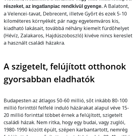
A Balatont,
részeket, az ingatlanpiac rendkívül gyenge.
a Velencei-tavat, Debrecent, illetve Győrt és ezek 5-10
kilométeres környékét; pár nagy egyetemváros kis,
kiadható lakásait, továbbá néhány kiemelt fürdőhelyet
(Hévíz, Zalakaros, Hajdúszoboszló) kivéve nincs kereslet
a használt családi házakra.
A szigetelt, felújított otthonok
gyorsabban eladhatók
Budapesten az átlagos 50-60 millió, sőt inkább 80-100
millió forinttól felfelé induló házárakat alapul véve 15-
20 millió forinttal többet érnek a felújított, szigetelt
családi házak. Nem ritka, hogy egy budai, vagy zuglói,
1980-1990 között épült, szépen karbantartott, nemrég