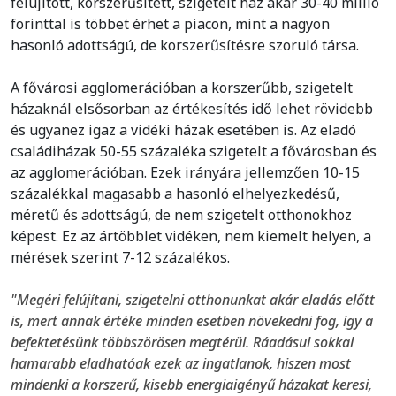
felújított, korszerűsített, szigetelt ház akár 30-40 millió
forinttal is többet érhet a piacon, mint a nagyon
hasonló adottságú, de korszerűsítésre szoruló társa.
A fővárosi agglomerációban a korszerűbb, szigetelt
házaknál elsősorban az értékesítés idő lehet rövidebb
és ugyanez igaz a vidéki házak esetében is. Az eladó
családiházak 50-55 százaléka szigetelt a fővárosban és
az agglomerációban. Ezek irányára jellemzően 10-15
százalékkal magasabb a hasonló elhelyezkedésű,
méretű és adottságú, de nem szigetelt otthonokhoz
képest. Ez az ártöbblet vidéken, nem kiemelt helyen, a
mérések szerint 7-12 százalékos.
"Megéri felújítani, szigetelni otthonunkat akár eladás előtt
is, mert annak értéke minden esetben növekedni fog, így a
befektetésünk többszörösen megtérül. Ráadásul sokkal
hamarabb eladhatóak ezek az ingatlanok, hiszen most
mindenki a korszerű, kisebb energiaigényű házakat keresi,