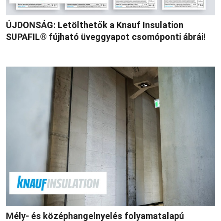
ÚJDONSÁG: Letölthetők a Knauf Insulation
SUPAFIL® fújható üveggyapot csomóponti ábrái!
Mély- és középhangelnyelés folyamatalapú