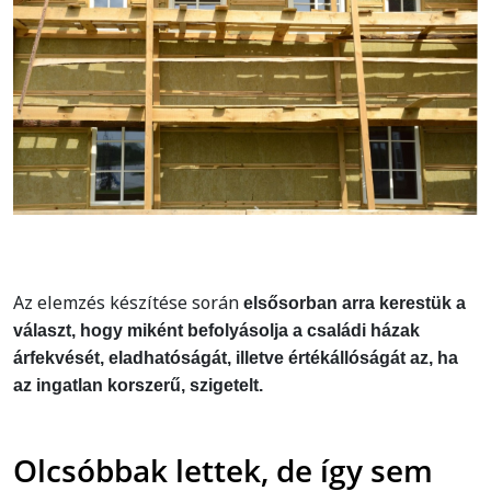
Az elemzés készítése során
elsősorban arra kerestük a
választ, hogy miként befolyásolja a családi házak
árfekvését, eladhatóságát, illetve értékállóságát az, ha
az ingatlan korszerű, szigetelt.
Olcsóbbak lettek, de így sem