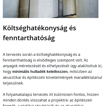
Költséghatékonyság és
fenntarthatóság
A tervezés során a költséghatékonyság és a
fenntarthatóság is elsődleges szempont volt. Az
anyagok méretezését és elhelyezését úgy alakítottuk ki,
hogy
, miközben az
minimális hulladék keletkezzen
akusztikai és építészeti követelmények maradéktalanul
teljesülnek.
A folyamatalapú tervezés itt különösen fontos, hiszen
minden döntés visszahat a projektre: az építészeti
formák, a statikai struktúrák és az akusztikai