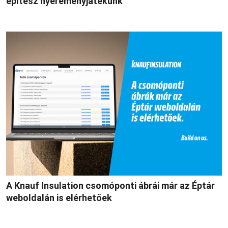
építész nyereményjátékunk
A Knauf Insulation csomóponti ábrái már az Éptár
weboldalán is elérhetőek