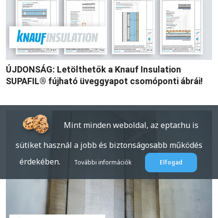
ÚJDONSÁG: Letölthetők a Knauf Insulation
SUPAFIL® fújható üveggyapot csomóponti ábrái!
Mint minden weboldal, az eptar.hu is
sütiket használ a jobb és biztonságosabb működés
érdekében.
További információk
Elfogad