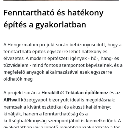
Fenntartható és hatékony
építés a gyakorlatban
A Hengermalom projekt során bebizonyosodott, hogy a
fenntartható építés egyszerre lehet hatékony és
élvezetes. A modern építészeti igények - hő-, hang- és
tűzvédelem - mind fontos szempontot képviselnek, és a
megfelelő anyagok alkalmazásával ezek egyszerre
oldhatók meg.
A projekt során a
és az
Heraklith® Tektalan építőlemez
kőzetgyapot bizonyult ideális megoldásnak:
AIRwall
nemcsak a kívánt esztétikai és akusztikai élményt
kínálják, hanem a fenntarthatóság és a
költséghatékonyság szempontjából is kiemelkedőek. A
gyakorlatban így a lehető legjobban kiaknázható a tér