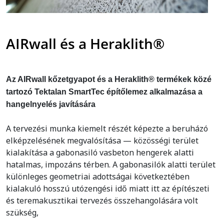
AIRwall és a Heraklith®
Az AIRwall kőzetgyapot és a Heraklith® termékek közé
tartozó Tektalan SmartTec építőlemez alkalmazása a
hangelnyelés javítására
A tervezési munka kiemelt részét képezte a beruházó
elképzelésének megvalósítása — közösségi terület
kialakítása a gabonasiló vasbeton hengerek alatti
hatalmas, impozáns térben. A gabonasilók alatti terület
különleges geometriai adottságai következtében
kialakuló hosszú utózengési idő miatt itt az építészeti
és teremakusztikai tervezés összehangolására volt
szükség,