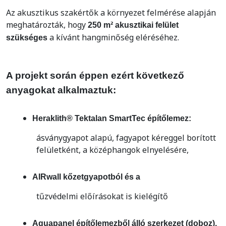
Az akusztikus szakértők a környezet felmérése alapján
meghatározták, hogy
250 m² akusztikai felület
a kívánt hangminőség eléréséhez.
szükséges
A projekt során éppen ezért következő
anyagokat alkalmaztuk:
Heraklith® Tektalan SmartTec építőlemez:
ásványgyapot alapú, fagyapot kéreggel borított
felületként, a középhangok elnyelésére,
AIRwall kőzetgyapotból és a
tűzvédelmi előírásokat is kielégítő
Aquapanel építőlemezből álló szerkezet (doboz),