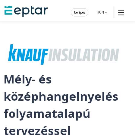
☰
belépés
HUN
Mély- és
középhangelnyelés
folyamatalapú
tervezéssel