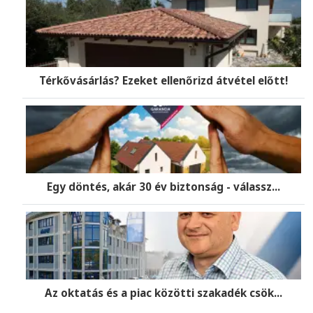
Térkővásárlás? Ezeket ellenőrizd átvétel előtt!
Egy döntés, akár 30 év biztonság - válassz...
Az oktatás és a piac közötti szakadék csök...