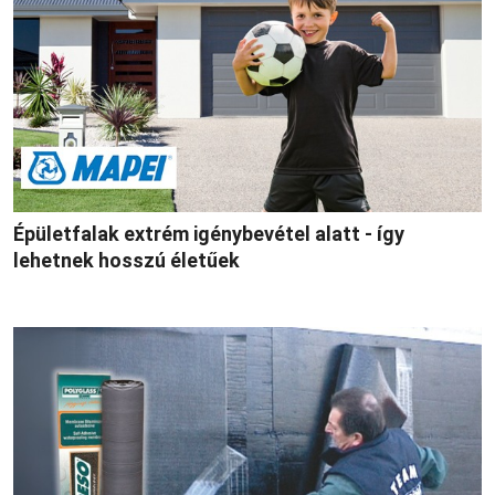
Épületfalak extrém igénybevétel alatt - így
lehetnek hosszú életűek