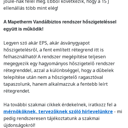
joule-nak felel meg. Ebből következik, hogy a 15 J
ellenállás több mint elég!
A Mapetherm Vandálbiztos rendszer hőszigeteléssel
együtt is működik!
Legyen szó akár EPS, akár ásványgyapot
hőszigetelésről, a fent említett rétegrend itt is
felhasználható! A rendszer megépítése teljesen
megegyezik egy hagyományos hőszigetelő rendszer
rétegrenddel, azzal a különbséggel, hogy a dűbelek
telepítése után nem a hőszigetelő ragasztóval
tapaszolunk, hanem alkalmazzuk a fentebb leírt
rétegrendet.
Ha további szakmai cikkek érdekelnek, iratkozz fel a
mérnököknek, tervezőknek szóló hírlevelünkre
- mi
pedig rendszeresen tájékoztatunk a szakmai
újdonságokról!