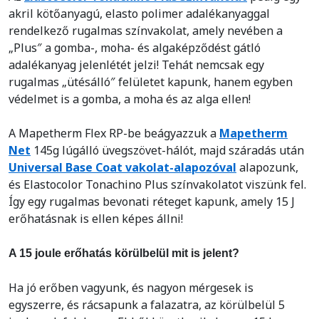
akril kötőanyagú, elasto polimer adalékanyaggal
rendelkező rugalmas színvakolat, amely nevében a
„Plus″ a gomba-, moha- és algaképződést gátló
adalékanyag jelenlétét jelzi! Tehát nemcsak egy
rugalmas „ütésálló″ felületet kapunk, hanem egyben
védelmet is a gomba, a moha és az alga ellen!
A Mapetherm Flex RP-be beágyazzuk a
Mapetherm
Net
145g lúgálló üvegszövet-hálót, majd száradás után
Universal Base Coat vakolat-alapozóval
alapozunk,
és Elastocolor Tonachino Plus színvakolatot viszünk fel.
Így egy rugalmas bevonati réteget kapunk, amely 15 J
erőhatásnak is ellen képes állni!
A 15 joule erőhatás körülbelül mit is jelent?
Ha jó erőben vagyunk, és nagyon mérgesek is
egyszerre, és rácsapunk a falazatra, az körülbelül 5