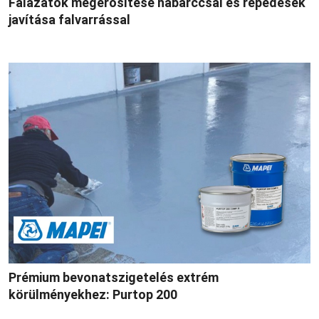
Falazatok megerősítése habarccsal és repedések
javítása falvarrással
Prémium bevonatszigetelés extrém
körülményekhez: Purtop 200