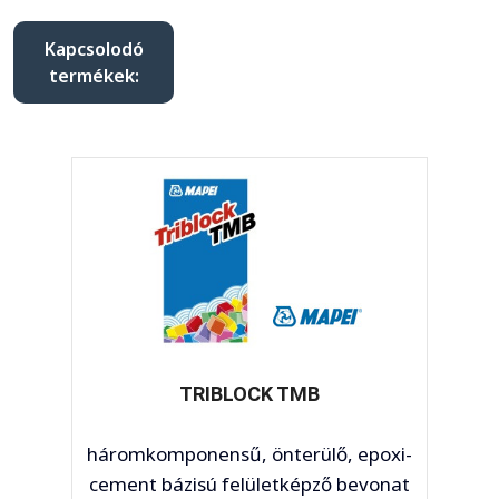
Kapcsolodó
termékek:
TRIBLOCK TMB
háromkomponensű, önterülő, epoxi-
ul
cement bázisú felületképző bevonat