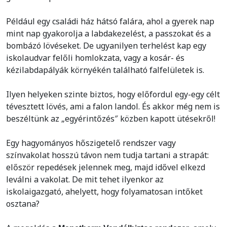
Például egy családi ház hátsó falára, ahol a gyerek nap
mint nap gyakorolja a labdakezelést, a passzokat és a
bombázó lövéseket. De ugyanilyen terhelést kap egy
iskolaudvar felőli homlokzata, vagy a kosár- és
kézilabdapályák környékén található falfelületek is.
Ilyen helyeken szinte biztos, hogy előfordul egy-egy célt
tévesztett lövés, ami a falon landol. És akkor még nem is
beszéltünk az „egyérintőzés″ közben kapott ütésekről!
Egy hagyományos hőszigetelő rendszer vagy
színvakolat hosszú távon nem tudja tartani a strapát:
először repedések jelennek meg, majd idővel elkezd
leválni a vakolat. De mit tehet ilyenkor az
iskolaigazgató, ahelyett, hogy folyamatosan intőket
osztana?