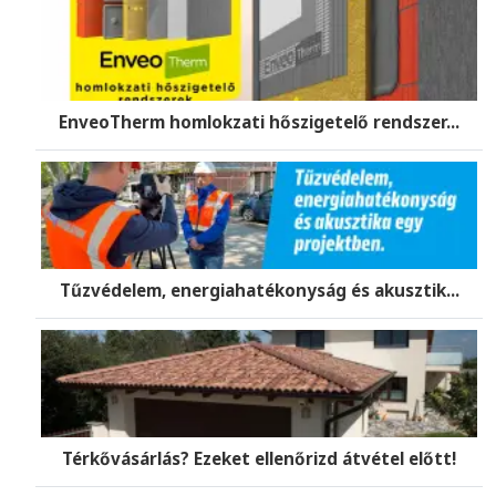
EnveoTherm homlokzati hőszigetelő rendszer...
Tűzvédelem, energiahatékonyság és akusztik...
Térkővásárlás? Ezeket ellenőrizd átvétel előtt!