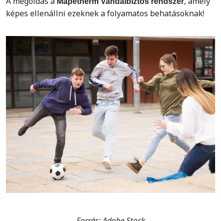
A megoldás a
, amely
Mapetherm Vandálbiztos rendszer
képes ellenállni ezeknek a folyamatos behatásoknak!
Forrás: Adobe Stock