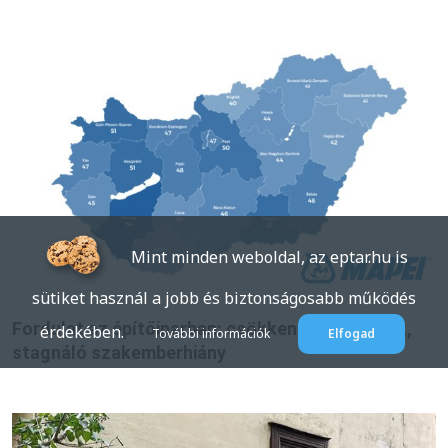
Mint minden weboldal, az eptar.hu is
sütiket használ a jobb és biztonságosabb működés
Fordulat az építőiparban: csökkenő munkadíjak,
érdekében.
További információk
Elfogad
stagnáló szakemberhiány