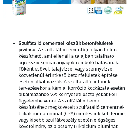
Szulfátálló cementtel készült betonfelületek
A szulfátálló cementből olyan beton
javítása:
készíthető, ami ellenáll a talajban található
agresszív kémiai anyagok romboló hatásának.
Főként esővel, talajvízzel vagy szennyvízzel
közvetlenül érintkező betonfelületek építése
esetén alkalmazzák. A szulfátálló betonok
tervezésekor a kémiai korrózió kockázata esetén
alkalmazandó ’XA’ környezeti osztályokat kell
figyelembe venni. A szulfátálló beton
készítéséhez megkövetelt szulfátálló cementnek
trikalcium-aluminát (C3A) mentesnek kell lennie,
vagy kisebb szulfátveszély esetén elégséges
követelmény az alacsony trikalcium-aluminát