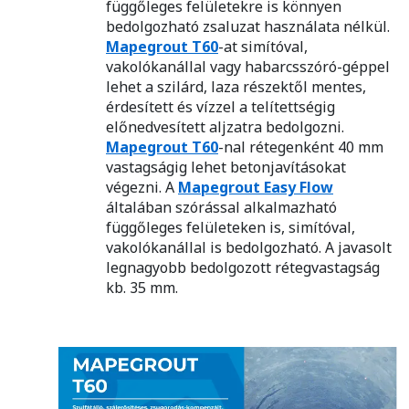
függőleges felületekre is könnyen
bedolgozható zsaluzat használata nélkül.
Mapegrout T60
-at simítóval,
vakolókanállal vagy habarcsszóró-géppel
lehet a szilárd, laza részektől mentes,
érdesített és vízzel a telítettségig
előnedvesített aljzatra bedolgozni.
Mapegrout T60
-nal rétegenként 40 mm
vastagságig lehet betonjavításokat
végezni. A
Mapegrout Easy Flow
általában szórással alkalmazható
függőleges felületeken is, simítóval,
vakolókanállal is bedolgozható. A javasolt
legnagyobb bedolgozott rétegvastagság
kb. 35 mm.