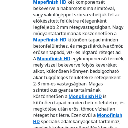
Mapefinish HD
két komponensét
bekeverve a habarcsot sima simítóval,
vagy vakológéppel szórva vihetjük fel az
előkészített felületre rétegenként
legfeljebb 2 mm rétegvastagságban. Nagy
műgyantatartalmának köszönhetően a
Mapefinish HD
kitűnően tapad minden
betonfelülethez, és megszilárdulva tömör,
erősen tapadó, víz- és légzáró réteget ad.
A
Monofinish HD
egykomponensű termék,
mely vízzel bekeverve folyós keveréket
alkot, különösen könnyen bedolgozható
akár függőleges felületekre rétegenként
2-3 mm-es vastagságban. Magas
szintetikus gyanta tartalmának
köszönhetően a
Monofinish HD
is
kitűnően tapad minden beton felületre, és
megkötése után erős, tömör, vízhatlan
réteget hoz létre. Ezenkívül a
Monofinish
HD
speciális adalékanyagokat tartalmaz,
amelyek különösen ellenállóvá teszik a