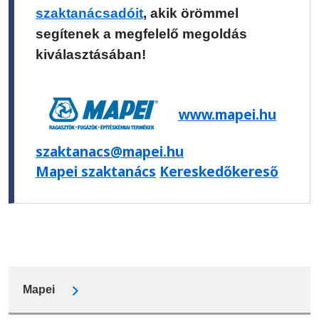
szaktanácsadóit
, akik örömmel
segítenek a megfelelő megoldás
kiválasztásában!
www.mapei.hu
szaktanacs@mapei.hu
Mapei szaktanács
Kereskedőkereső
Mapei