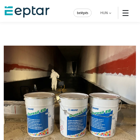
☰
belépés
HUN