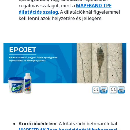
rugalmas szalagot, mint a
MAPEBAND TPE
dilatációs szalag
. A dilatációknál figyelemmel
kell lenni azok helyzetére és jellegére.
A kilátszódó betonacélokat
Korrózióvédelem:
MAPEFER 1K Zero korróziógátló habarccsal