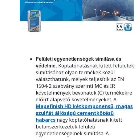
Felületi egyenetlenségek simítása és
Koptatóhatásnak kitett felületek
védelme:
simításához olyan termékek közül
választhatunk, melyek teljesítik az EN
1504-2 szabvány szerinti MC és IR
követelmények bevonatok (C) termékekre
előírt alapvető követelményeket. A
Mapefinish HD kétkomponensű, magas
szulfát állóságú cementkötésű
habarcs
nagy koptatóhatásnak kitett
betonszerkezetek felületi
egyenetlenségeinek simítása. A