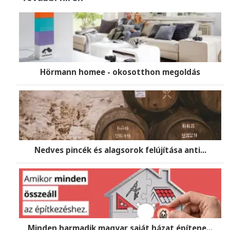
Hörmann homee - okosotthon megoldás
Nedves pincék és alagsorok felújítása anti...
Minden harmadik magyar saját házat építene...