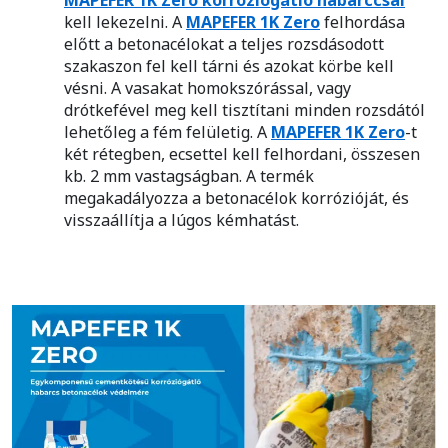
kell lekezelni. A
MAPEFER 1K Zero
felhordása
előtt a betonacélokat a teljes rozsdásodott
szakaszon fel kell tárni és azokat körbe kell
vésni. A vasakat homokszórással, vagy
drótkefével meg kell tisztítani minden rozsdától
lehetőleg a fém felületig. A
MAPEFER 1K Zero
-t
két rétegben, ecsettel kell felhordani, összesen
kb. 2 mm vastagságban. A termék
megakadályozza a betonacélok korrózióját, és
visszaállítja a lúgos kémhatást.