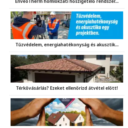
EnveoTherm homlokzati hőszigetelő rendszer...
Tűzvédelem, energiahatékonyság és akusztik...
Térkővásárlás? Ezeket ellenőrizd átvétel előtt!