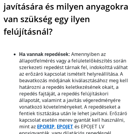
javítására és milyen anyagokra
van szükség egy ilyen
felújításnál?
Amennyiben az
Ha vannak repedések:
állapotfelmérés vagy a felületelőkészítés során
szerkezeti repedést tárnak fel, indokolttá válhat
az erőzáró kapcsolat ismételt helyreállítása. A
beavatkozás módjának kiválasztásához meg kell
határozni a repedés keletkezésének okait, a
repedés fajtáját, a repedés felújításkori
állapotát, valamint a javítás végeredményére
vonatkozó követelményeket. A repedéseket a
fentiek tisztázása után le lehet javítani. Erőzáró
kapcsolat esetén merev gyantát kell használni,
mint az
EPORIP
,
EPOJET
és EPOJET LV
epoxigyanták, vagy dilatációs repedésnél