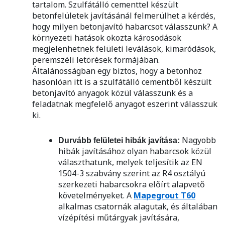
tartalom. Szulfátálló cementtel készült
betonfelületek javításánál felmerülhet a kérdés,
hogy milyen betonjavító habarcsot válasszunk? A
környezeti hatások okozta károsodások
megjelenhetnek felületi leválások, kimaródások,
peremszéli letörések formájában.
Általánosságban egy biztos, hogy a betonhoz
hasonlóan itt is a szulfátálló cementből készült
betonjavító anyagok közül válasszunk és a
feladatnak megfelelő anyagot eszerint válasszuk
ki.
Nagyobb
Durvább felületei hibák javítása:
hibák javításához olyan habarcsok közül
választhatunk, melyek teljesítik az EN
1504-3 szabvány szerint az R4 osztályú
szerkezeti habarcsokra előírt alapvető
követelményeket. A
Mapegrout T60
alkalmas csatornák alagutak, és általában
vízépítési műtárgyak javítására,