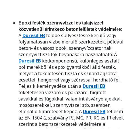
Epoxi festék szennyvízzel és talajvízzel
közvetlenül érintkező betonfelületek védelmére:
A
Duresil EB
földbe süllyesztésre kerülő vagy
folyamatosan vízbe merülő szerkezetek, például
beton- és vasoszlopok, szennyvízcsatornák,
szennyvíztisztítók bevonására használható. A
Duresil EB
kétkomponensű, különleges aszfalt
polimerekből és epoxigyantákból álló festék,
melyet a tökéletesen tiszta és szilárd aljzatra
ecsettel, hengerrel vagy szórással hordható fel.
Teljes kikeményedése után a
Duresil EB
tökéletesen vízzáró és párazáró, hígított
savakkal és lúgokkal, valamint ásványolajokkal,
mosószerekkel, szennyvízzel stb. szemben
ellenálló filmréteget képez. A
Duresil EB
teljesíti
az EN 1504-2 szabvány PI, MC, PR, RC és IR elvek
szerint a betonszerkezetek védelmére a