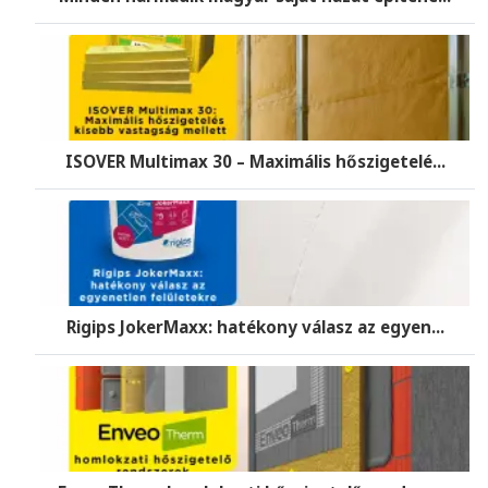
ISOVER Multimax 30 – Maximális hőszigetelé...
Rigips JokerMaxx: hatékony válasz az egyen...