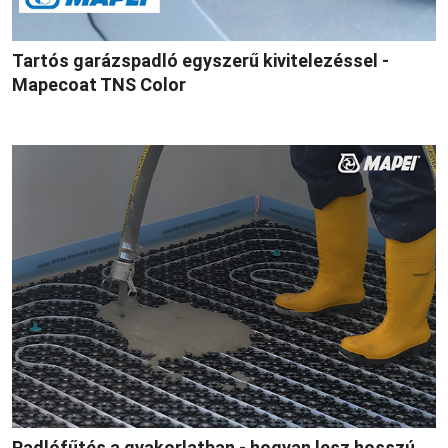
Tartós garázspadló egyszerű kivitelezéssel -
Mapecoat TNS Color
Padlófűtés a gyakorlatban - hogyan lesz hosszú