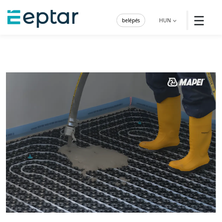
☰
belépés
HUN