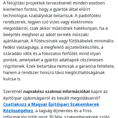
A felújítási projektek tervezésénél minden esetben
kiemelten fontos, hogy a gyártók által előírt
technológiai szabályokat betartsuk. A padlófűtési
rendszerek, legyen szó vizes vagy elektromos
megoldásról, csak akkor működnek hatékonyan, ha a
beépítés megfelel az adott termék műszaki
ajánlásainak. A fűtéscsövek vagy fűtőkábelek minimális
fedési vastagsága, a megfelelő aljzatelőkészítés, a
száradási idők és a fokozatos felfűtés mind olyan
pontok, amelyeket a gyártói adatlapok részletesen
rögzítenek. Ezek betartása nemcsak a garancia feltétele,
hanem a rendszer hosszú távú megbízhatóságának
kulcsa is.
Szeretnél
kapni az
naprakész szakmai információkat
építőipar újdonságairól és bevált megoldásairól?
Csatlakozz a Magyar Építőipari Szakemberek
Közösségéhez
, a tagság díjmentes és a friss
információn több mint 30 féle, szakembereknek szóló