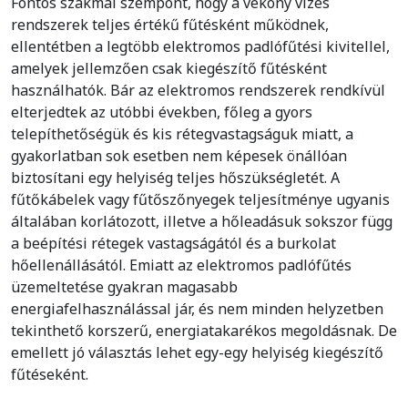
Fontos szakmai szempont, hogy a vékony vizes
rendszerek teljes értékű fűtésként működnek,
ellentétben a legtöbb elektromos padlófűtési kivitellel,
amelyek jellemzően csak kiegészítő fűtésként
használhatók. Bár az elektromos rendszerek rendkívül
elterjedtek az utóbbi években, főleg a gyors
telepíthetőségük és kis rétegvastagságuk miatt, a
gyakorlatban sok esetben nem képesek önállóan
biztosítani egy helyiség teljes hőszükségletét. A
fűtőkábelek vagy fűtőszőnyegek teljesítménye ugyanis
általában korlátozott, illetve a hőleadásuk sokszor függ
a beépítési rétegek vastagságától és a burkolat
hőellenállásától. Emiatt az elektromos padlófűtés
üzemeltetése gyakran magasabb
energiafelhasználással jár, és nem minden helyzetben
tekinthető korszerű, energiatakarékos megoldásnak. De
emellett jó választás lehet egy-egy helyiség kiegészítő
fűtéseként.