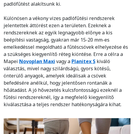
padlófűtést alakítsunk ki.
Különösen a vékony vizes padlófűtési rendszerek
jelentettek áttörést ezen a területen. Ezeknek a
rendszereknek az egyik legnagyobb előnye a kis
beépítési vastagság, gyakran már 15-20 mm-es
emelkedéssel megoldható a fűtéscsövek elhelyezése és
a szükséges kiegyenlítő réteg kiöntése. Erre a célra a
Mapei
Novoplan Maxi
vagy a
Planitex S
kiváló
választás, mivel nagy szilárdságú, gyors kötésű,
önterülő anyagok, amelyek ideálisak a csövek
befedésére anélkül, hogy jelentősen rontanák a
hőátadást. A jó hővezetés kulcsfontosságú ezeknél a
fűtési rendszereknél, így a megfelelő kiegyenlítő
kiválasztása a teljes rendszer hatékonyságára kihat.