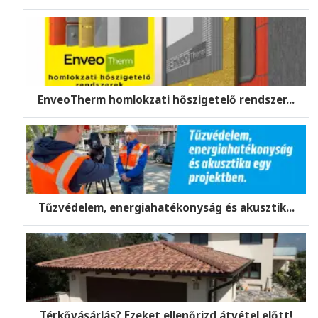
EnveoTherm homlokzati hőszigetelő rendszer...
Tűzvédelem, energiahatékonyság és akusztik...
Térkővásárlás? Ezeket ellenőrizd átvétel előtt!