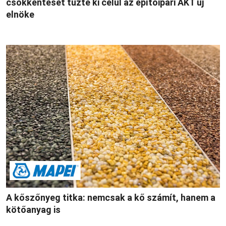
csökkentését tűzte ki célul az építőipari ÁKT új
elnöke
A kőszőnyeg titka: nemcsak a kő számít, hanem a
kötőanyag is