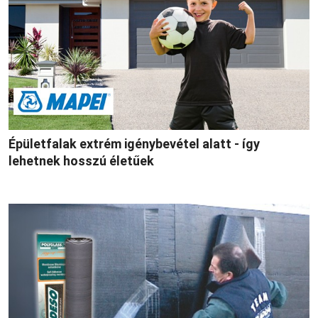
Épületfalak extrém igénybevétel alatt - így
lehetnek hosszú életűek