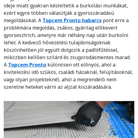
ideje miatt gyakran késleltetik a burkolási munkákat,
ezért egyre többen választják a gyorsszáradású
megoldásokat. A
Topcem Pronto habarcs
pont erre a
problémára megoldás, zsákos, gyárilag előkevert
gyorsesztrich, amelyre már néhány nap után burkolni
lehet. A kedvező hővezetési tulajdonságoknak
köszönhetően jól együtt dolgozik a padlófűtéssel,
miközben kellően szilárd és zsugorodásmentes marad.
A
Topcem Pronto
különösen ott előnyös, ahol a
kivitelezési idő szűkös, családi házaknál, felújításoknál,
vagy olyan projekteknél, ahol a megrendelő nem
szeretne heteket várni az aljzat kiszáradására.