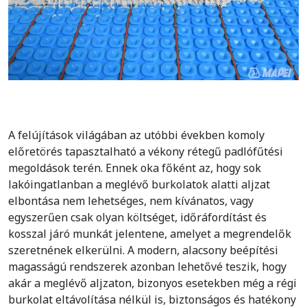
A felújítások világában az utóbbi években komoly
előretörés tapasztalható a vékony rétegű padlófűtési
megoldások terén. Ennek oka főként az, hogy sok
lakóingatlanban a meglévő burkolatok alatti aljzat
elbontása nem lehetséges, nem kívánatos, vagy
egyszerűen csak olyan költséget, időráfordítást és
kosszal járó munkát jelentene, amelyet a megrendelők
szeretnének elkerülni. A modern, alacsony beépítési
magasságú rendszerek azonban lehetővé teszik, hogy
akár a meglévő aljzaton, bizonyos esetekben még a régi
burkolat eltávolítása nélkül is, biztonságos és hatékony