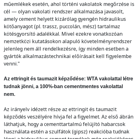
műemlékek esetén, ahol történi vakolatok megőrzése is
cél — olyan vakolati rendszer alkalmazása javasolt,
amely cement helyett kizárólag gyengén hidraulikus
kötőanyagot (pl. trassz, puccolán, mész) tartalmaz
kötésgyorsító adalékkal. Mivel ezekre vonatkozóan
nemzetközi kutatásokon alapuló követelményrendszer
jelenleg nem áll rendelkezésre, így minden esetben a
gyártók alkalmazástechnikai előírásait kell figyelembe
venni."
Az ettringit és taumazit képződése: WTA vakolattal létre
tudnak jönni, a 100%-ban cementmentes vakolattal
nem.
Az irányelv idézett része az ettringit és taumazit
képződés veszélyére hívja fel a figyelmet. Az első ábrán
láthatjuk, hogy a cementtartalmú felújító habarcsok
használata estén a szulfátok (gipsz) reakcióba tudnak
lépni a hidraulikus cement termékek még reakcióképes