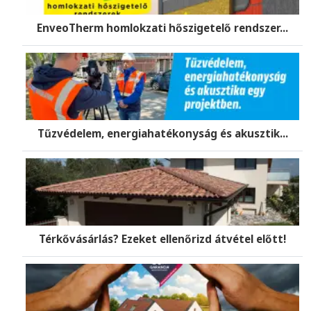
EnveoTherm homlokzati hőszigetelő rendszer...
Tűzvédelem, energiahatékonyság és akusztik...
Térkővásárlás? Ezeket ellenőrizd átvétel előtt!