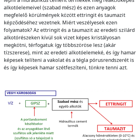
alkotóelemeivel (szabad mész) és ezen anyagok
megfelelő körülmények között ettringit és taumazit
képződéséhez vezetnek. Miért veszélyesek ezen
folyamatok? Az ettringit és a taumazit az eredeti szilárd
alkotórészeken kívül sok vizet képes kristályosan
megkötni, térfogatuk így többszöröse lesz (akár
tízszerese), mint az eredeti alkotóelemeké, és így hamar
képesek telíteni a vakolat és a tégla pórusrendszerét is
és így képesek hamar szétfeszíteni, tönkre tenni azt.