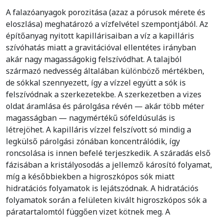
A falazóanyagok porozitása (azaz a pórusok mérete és
eloszlása) meghatározó a vízfelvétel szempontjából. Az
építőanyag nyitott kapillárisaiban a víz a kapilláris
szívóhatás miatt a gravitációval ellentétes irányban
akár nagy magasságokig felszívódhat. A talajból
származó nedvesség általában különböző mértékben,
de sókkal szennyezett, így a vízzel együtt a sók is
felszívódnak a szerkezetekbe. A szerkezetben a vizes
oldat áramlása és párolgása révén — akár több méter
magasságban — nagymértékű sófeldúsulás is
létrejöhet. A kapilláris vízzel felszívott só mindig a
legkülső párolgási zónában koncentrálódik, így
roncsolása is innen befelé terjeszkedik. A száradás első
fázisában a kristályosodás a jellemző károsító folyamat,
míg a későbbiekben a higroszkópos sók miatt
hidratációs folyamatok is lejátszódnak. A hidratációs
folyamatok során a felületen kivált higroszkópos sók a
páratartalomtól függően vizet kötnek meg. A