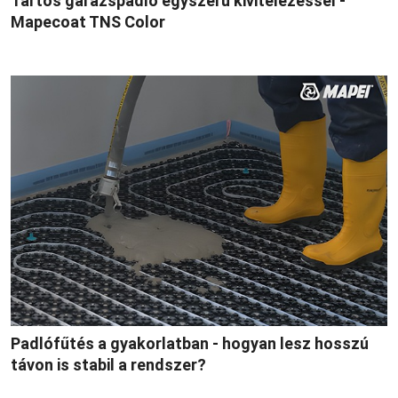
Tartós garázspadló egyszerű kivitelezéssel -
Mapecoat TNS Color
Padlófűtés a gyakorlatban - hogyan lesz hosszú
távon is stabil a rendszer?