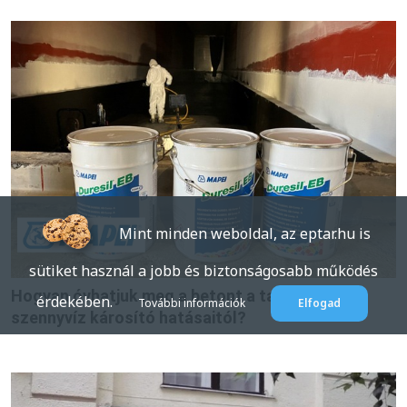
Mint minden weboldal, az eptar.hu is
sütiket használ a jobb és biztonságosabb működés
Hogyan óvhatjuk meg a betont a talajvíz és a
érdekében.
További információk
Elfogad
szennyvíz károsító hatásaitól?