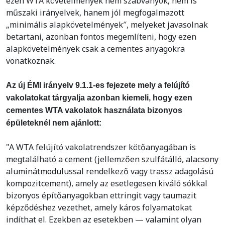
ezen WTA követelmények nem szabványok, nem is
műszaki irányelvek, hanem jól megfogalmazott
„minimális alapkövetelmények″, melyeket javasolnak
betartani, azonban fontos megemlíteni, hogy ezen
alapkövetelmények csak a cementes anyagokra
vonatkoznak.
Az új ÉMI irányelv 9.1.1-es fejezete mely a felújító
vakolatokat tárgyalja azonban kiemeli, hogy ezen
cementes WTA vakolatok használata bizonyos
épületeknél nem ajánlott:
"A WTA felújító vakolatrendszer kötőanyagában is
megtalálható a cement (jellemzően szulfátálló, alacsony
aluminátmodulussal rendelkező vagy trassz adagolású
kompozitcement), amely az esetlegesen kiváló sókkal
bizonyos építőanyagokban ettringit vagy taumazit
képződéshez vezethet, amely káros folyamatokat
indíthat el. Ezekben az esetekben — valamint olyan