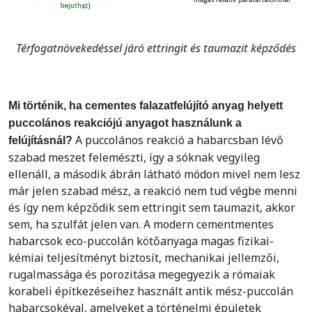
Térfogatnövekedéssel járó ettringit és taumazit képződés
Mi történik, ha cementes falazatfelújító anyag helyett
puccolános reakciójú anyagot használunk a
A puccolános reakció a habarcsban lévő
felújításnál?
szabad meszet felemészti, így a sóknak vegyileg
ellenáll, a második ábrán látható módon mivel nem lesz
már jelen szabad mész, a reakció nem tud végbe menni
és így nem képződik sem ettringit sem taumazit, akkor
sem, ha szulfát jelen van. A modern cementmentes
habarcsok eco-puccolán kötőanyaga magas fizikai-
kémiai teljesítményt biztosít, mechanikai jellemzői,
rugalmassága és porozitása megegyezik a rómaiak
korabeli építkezéseihez használt antik mész-puccolán
habarcsokéval, amelyeket a történelmi épületek