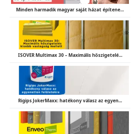
Minden harmadik magyar saját házat építene...
ISOVER Multimax 30 – Maximális hőszigetelé...
Rigips JokerMaxx: hatékony válasz az egyen...