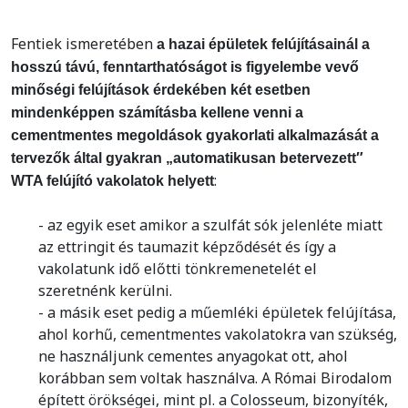
Fentiek ismeretében
a hazai épületek felújításainál a
hosszú távú, fenntarthatóságot is figyelembe vevő
minőségi felújítások érdekében két esetben
mindenképpen számításba kellene venni a
cementmentes megoldások gyakorlati alkalmazását a
tervezők által gyakran „automatikusan betervezett″
:
WTA felújító vakolatok helyett
- az egyik eset amikor a szulfát sók jelenléte miatt
az ettringit és taumazit képződését és így a
vakolatunk idő előtti tönkremenetelét el
szeretnénk kerülni.
- a másik eset pedig a műemléki épületek felújítása,
ahol korhű, cementmentes vakolatokra van szükség,
ne használjunk cementes anyagokat ott, ahol
korábban sem voltak használva. A Római Birodalom
épített örökségei, mint pl. a Colosseum, bizonyíték,