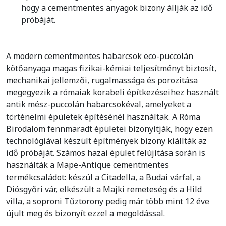
hogy a cementmentes anyagok bizony állják az idő
próbáját.
A modern cementmentes habarcsok eco-puccolán
kötőanyaga magas fizikai-kémiai teljesítményt biztosít,
mechanikai jellemzői, rugalmassága és porozitása
megegyezik a rómaiak korabeli építkezéseihez használt
antik mész-puccolán habarcsokéval, amelyeket a
történelmi épületek építésénél használtak. A Róma
Birodalom fennmaradt épületei bizonyítják, hogy ezen
technológiával készült építmények bizony kiállták az
idő próbáját. Számos hazai épület felújítása során is
használták a Mape-Antique cementmentes
termékcsaládot: készül a Citadella, a Budai várfal, a
Diósgyőri vár, elkészült a Majki remeteség és a Hild
villa, a soproni Tűztorony pedig már több mint 12 éve
újult meg és bizonyít ezzel a megoldással.