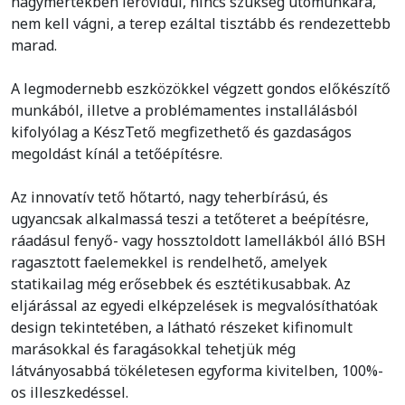
nagymértékben lerövidül, nincs szükség utómunkára,
nem kell vágni, a terep ezáltal tisztább és rendezettebb
marad.
A legmodernebb eszközökkel végzett gondos előkészítő
munkából, illetve a problémamentes installálásból
kifolyólag a KészTető megfizethető és gazdaságos
megoldást kínál a tetőépítésre.
Az innovatív tető hőtartó, nagy teherbírású, és
ugyancsak alkalmassá teszi a tetőteret a beépítésre,
ráadásul fenyő- vagy hossztoldott lamellákból álló BSH
ragasztott faelemekkel is rendelhető, amelyek
statikailag még erősebbek és esztétikusabbak. Az
eljárással az egyedi elképzelések is megvalósíthatóak
design tekintetében, a látható részeket kifinomult
marásokkal és faragásokkal tehetjük még
látványosabbá tökéletesen egyforma kivitelben, 100%-
os illeszkedéssel.