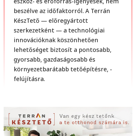
eszköz- és erőforrás-igényesek, nem
beszélve az időfaktorról. A Terrán
KészTető — előregyártott
szerkezetként — a technológiai
innovációknak köszönhetően
lehetőséget biztosít a pontosabb,
gyorsabb, gazdaságosabb és
környezetbarátabb tetőépítésre, -
felújításra.