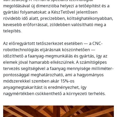
megoldásával új dimenzióba helyezi a tetőépítést és a
gyártási folyamatokat: a KészTetővel jelentősen
rövidebb idő alatt, precízebben, költséghatékonyabban,
kevesebb erőforrással, zöldebben valósítható meg a
telepítés.
Az előregyártott tetőszerkezet esetében — a CNC-
robottechnológiás eljárásnak köszönhetően —
időzíthető a faanyag-megmunkálás és gyártás, így az
elemek jóval hamarabb elkészülnek. A számítógépes
tervezés segítségével a faanyag mennyisége milliméter-
pontossággal meghatározható, ami a hagyományos
módszerekkel szemben akár 15%-os
anyagmegtakarítást is eredményezhet, így
nagymértékben csökkenthető a környezeti terhelés.