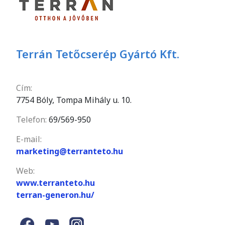
Terrán Tetőcserép Gyártó Kft.
Cím:
7754 Bóly, Tompa Mihály u. 10.
Telefon:
69/569-950
E-mail:
marketing@terranteto.hu
Web:
www.terranteto.hu
terran-generon.hu/