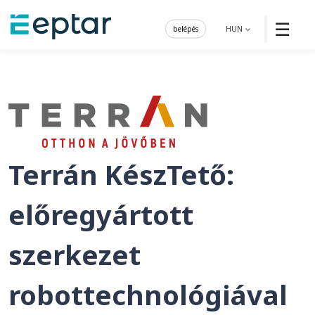
☰
belépés
HUN
Terrán KészTető:
előregyártott
szerkezet
robottechnológiával