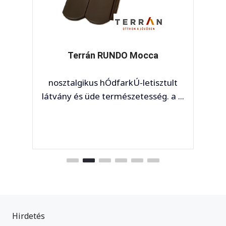
Terrán RUNDO Mocca
T
ztalgikus hÓdfarkÚ-letisztult
noszta
ny és üde természetesség. a ...
látvány 
Hirdetés