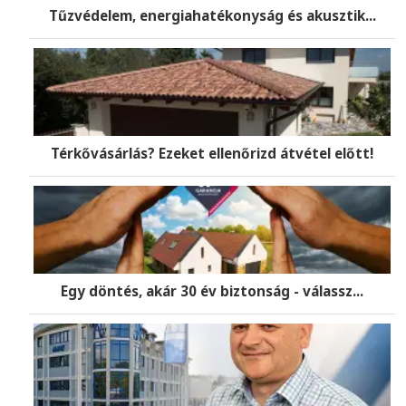
Tűzvédelem, energiahatékonyság és akusztik...
Térkővásárlás? Ezeket ellenőrizd átvétel előtt!
Egy döntés, akár 30 év biztonság - válassz...