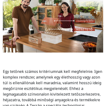
Egy tetőnek számos kritériumnak kell megfelelnie. Igen
komplex rendszer, amelynek egy élethosszig vagy azon
túl is ellenállónak kell maradnia, valamint hosszú ideig
megőriznie esztétikus megjelenését. Ehhez a
legmagasabb színvonalon kivitelezett tetőszerkezetre,
héjazatra, továbbá minőségi anyagokra és termékekre
van szükség. A Terrán a speciális technológiai