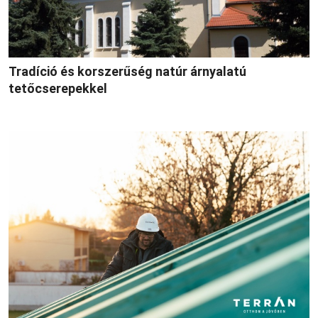
Tradíció és korszerűség natúr árnyalatú
tetőcserepekkel