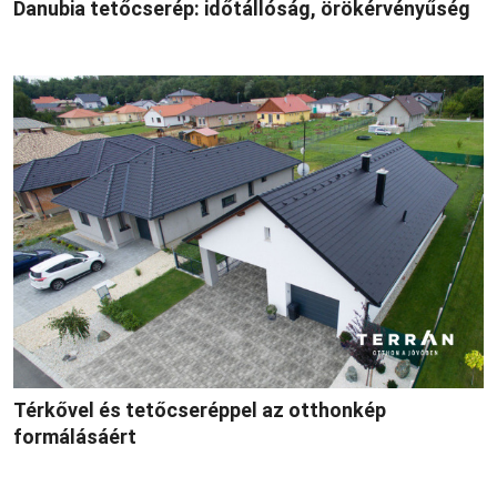
Danubia tetőcserép: időtállóság, örökérvényűség
Térkővel és tetőcseréppel az otthonkép
formálásáért