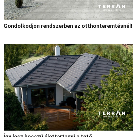
Gondolkodjon rendszerben az otthonteremtésnél!
Így lesz hosszú élettartamú a tető