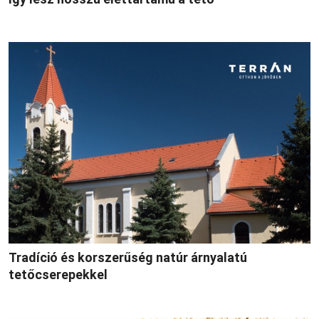
Tradíció és korszerűség natúr árnyalatú
tetőcserepekkel