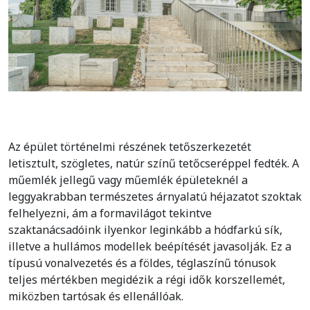
Az épület történelmi részének tetőszerkezetét
letisztult, szögletes, natúr színű tetőcseréppel fedték. A
műemlék jellegű vagy műemlék épületeknél a
leggyakrabban természetes árnyalatú héjazatot szoktak
felhelyezni, ám a formavilágot tekintve
szaktanácsadóink ilyenkor leginkább a hódfarkú sík,
illetve a hullámos modellek beépítését javasolják. Ez a
típusú vonalvezetés és a földes, téglaszínű tónusok
teljes mértékben megidézik a régi idők korszellemét,
miközben tartósak és ellenállóak.