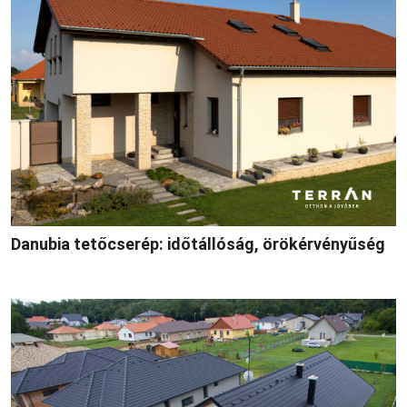
Danubia tetőcserép: időtállóság, örökérvényűség