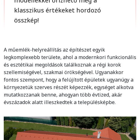
modellekkel őrizhető meg a
klasszikus értékeket hordozó
összkép!
A műemlék-helyreállítás az építészet egyik
legkomplexebb területe, ahol a modernkori funkcionális
és esztétikai megoldások találkoznak a régi korok
szellemiségével, szakmai örökségével. Ugyanakkor
fontos szempont, hogy a felújított épületek ugyanúgy a
környezetük szerves részét képezzék, egységet alkotva
mutatkozzanak benne, ahogyan több évtized, akár
évszázadok alatt illeszkedtek a településképbe.