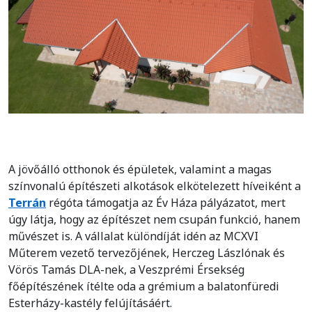
A jövőálló otthonok és épületek, valamint a magas
színvonalú építészeti alkotások elkötelezett híveiként a
Terrán
régóta támogatja az Év Háza pályázatot, mert
úgy látja, hogy az építészet nem csupán funkció, hanem
művészet is. A vállalat különdíját idén az MCXVI
Műterem vezető tervezőjének, Herczeg Lászlónak és
Vörös Tamás DLA-nek, a Veszprémi Érsekség
főépítészének ítélte oda a grémium a balatonfüredi
Esterházy-kastély felújításáért.