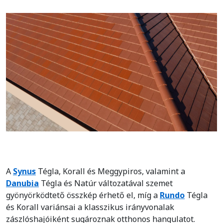
A
Synus
Tégla, Korall és Meggypiros, valamint a
Danubia
Tégla és Natúr változatával szemet
gyönyörködtető összkép érhető el, míg a
Rundo
Tégla
és Korall variánsai a klasszikus irányvonalak
zászlóshajóiként sugároznak otthonos hangulatot.