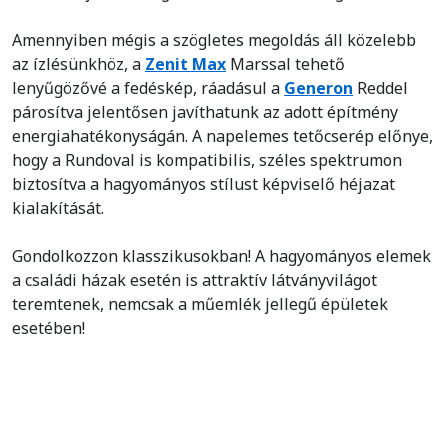
Amennyiben mégis a szögletes megoldás áll közelebb
az ízlésünkhöz, a
Zenit Max
Marssal tehető
lenyűgözővé a fedéskép, ráadásul a
Generon
Reddel
párosítva jelentősen javíthatunk az adott építmény
energiahatékonyságán. A napelemes tetőcserép előnye,
hogy a Rundoval is kompatibilis, széles spektrumon
biztosítva a hagyományos stílust képviselő héjazat
kialakítását.
Gondolkozzon klasszikusokban! A hagyományos elemek
a családi házak esetén is attraktív látványvilágot
teremtenek, nemcsak a műemlék jellegű épületek
esetében!