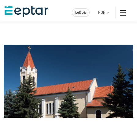
☰
belépés
HUN