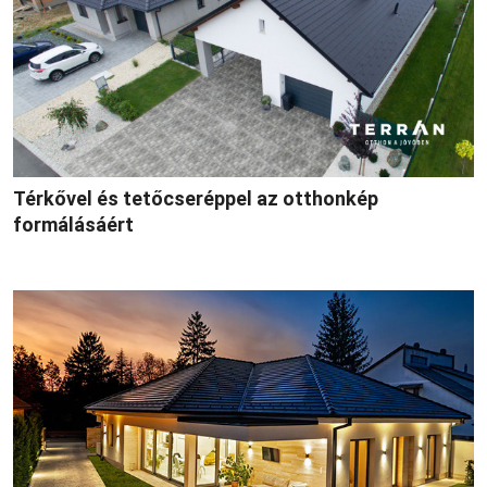
Térkővel és tetőcseréppel az otthonkép
formálásáért