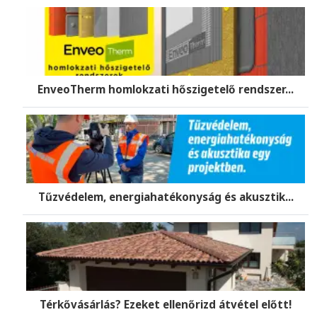
EnveoTherm homlokzati hőszigetelő rendszer...
Tűzvédelem, energiahatékonyság és akusztik...
Térkővásárlás? Ezeket ellenőrizd átvétel előtt!