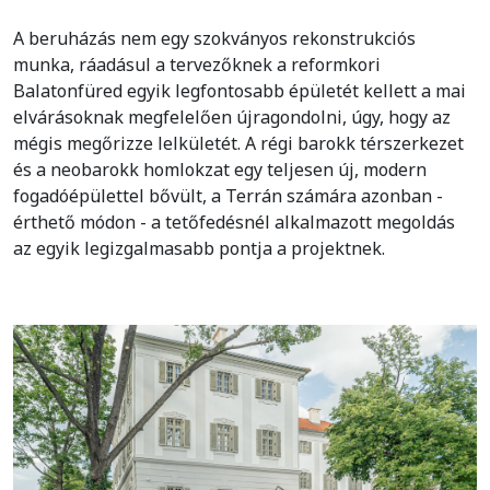
A beruházás nem egy szokványos rekonstrukciós
munka, ráadásul a tervezőknek a reformkori
Balatonfüred egyik legfontosabb épületét kellett a mai
elvárásoknak megfelelően újragondolni, úgy, hogy az
mégis megőrizze lelkületét. A régi barokk térszerkezet
és a neobarokk homlokzat egy teljesen új, modern
fogadóépülettel bővült, a Terrán számára azonban -
érthető módon - a tetőfedésnél alkalmazott megoldás
az egyik legizgalmasabb pontja a projektnek.