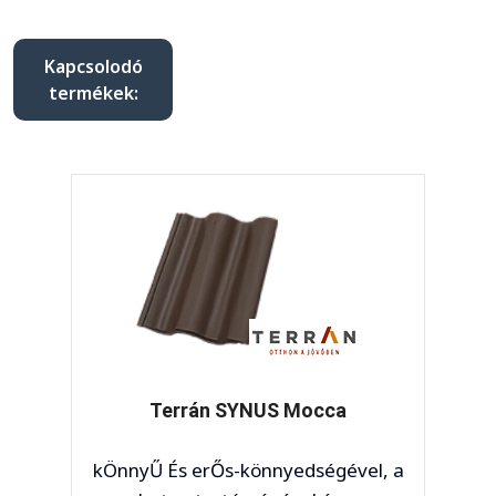
Kapcsolodó
termékek:
NUS Mocca
Terrán SYNUS Mo
önnyedségével, a
könnyedségével