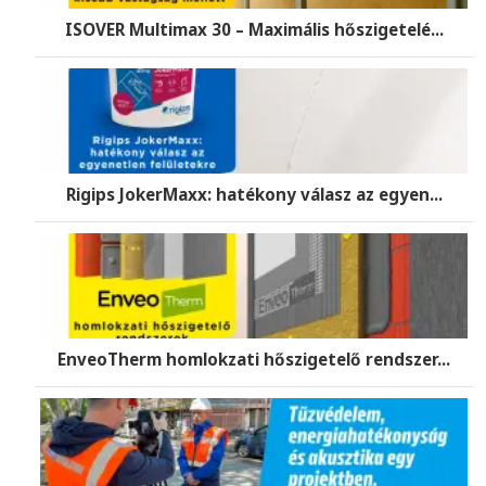
ISOVER Multimax 30 – Maximális hőszigetelé...
Rigips JokerMaxx: hatékony válasz az egyen...
EnveoTherm homlokzati hőszigetelő rendszer...