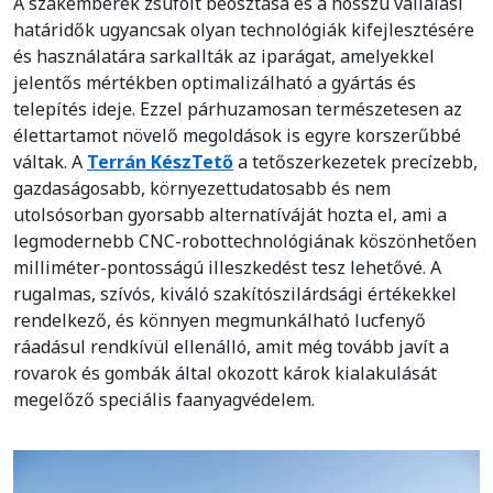
A szakemberek zsúfolt beosztása és a hosszú vállalási
határidők ugyancsak olyan technológiák kifejlesztésére
és használatára sarkallták az iparágat, amelyekkel
jelentős mértékben optimalizálható a gyártás és
telepítés ideje. Ezzel párhuzamosan természetesen az
élettartamot növelő megoldások is egyre korszerűbbé
váltak. A
Terrán KészTető
a tetőszerkezetek precízebb,
gazdaságosabb, környezettudatosabb és nem
utolsósorban gyorsabb alternatíváját hozta el, ami a
legmodernebb CNC-robottechnológiának köszönhetően
milliméter-pontosságú illeszkedést tesz lehetővé. A
rugalmas, szívós, kiváló szakítószilárdsági értékekkel
rendelkező, és könnyen megmunkálható lucfenyő
ráadásul rendkívül ellenálló, amit még tovább javít a
rovarok és gombák által okozott károk kialakulását
megelőző speciális faanyagvédelem.