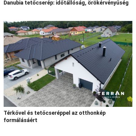
Danubia tetőcserép: időtállóság, örökérvényűség
Térkővel és tetőcseréppel az otthonkép
formálásáért