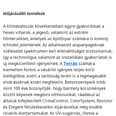
Időjárásálló termékek
A klímaváltozás következtében egyre gyakoribbak a
heves viharok, a jégeső, valamint az extrém
hőmérséklet, amelyek az építőipar számára is komoly
kihívást jelentenek. Az alkalmazott alapanyagoknak
szélesebb spektrumon kell ellenállóságot biztosítaniuk,
így a technológia, valamint az installálási gyakorlatok is
új megközelítést igényelnek. A
Terrán
számára
kiemelten fontos a vásárlói igények teljes körű
kielégítése, ezért a tartósság terén is a legmagasabb
elvárásoknak kíván megfelelni. Betoncserepeik több
mint 100 éve bizonyítják, hogy bármely körülmények
között képesek megóvni otthonunkat, ráadásul az
általuk kifejlesztett ClimaControl, ColorSystem, Resistor
és Elegant felületkezelési eljárásokkal még tovább
növelik élettartamukat. Az UV-sugárzás, illetve a