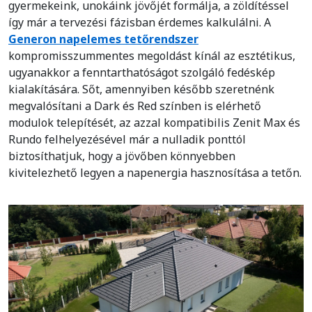
gyermekeink, unokáink jövőjét formálja, a zöldítéssel
így már a tervezési fázisban érdemes kalkulálni. A
Generon napelemes tetőrendszer
kompromisszummentes megoldást kínál az esztétikus,
ugyanakkor a fenntarthatóságot szolgáló fedéskép
kialakítására. Sőt, amennyiben később szeretnénk
megvalósítani a Dark és Red színben is elérhető
modulok telepítését, az azzal kompatibilis Zenit Max és
Rundo felhelyezésével már a nulladik ponttól
biztosíthatjuk, hogy a jövőben könnyebben
kivitelezhető legyen a napenergia hasznosítása a tetőn.