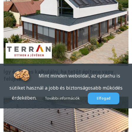
Így érdemes kalkulálni, ha tetőt építene vagy
Mint minden weboldal, az eptar.hu is
felújítana
sütiket használ a jobb és biztonságosabb működés
érdekében.
További információk
Elfogad