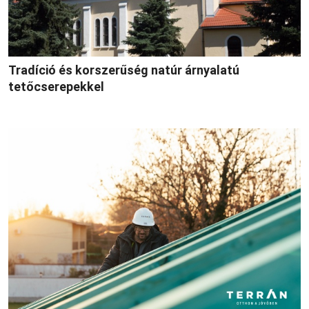
Tradíció és korszerűség natúr árnyalatú
tetőcserepekkel