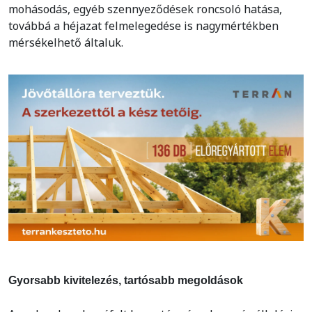
mohásodás, egyéb szennyeződések roncsoló hatása,
továbbá a héjazat felmelegedése is nagymértékben
mérsékelhető általuk.
Gyorsabb kivitelezés, tartósabb megoldások