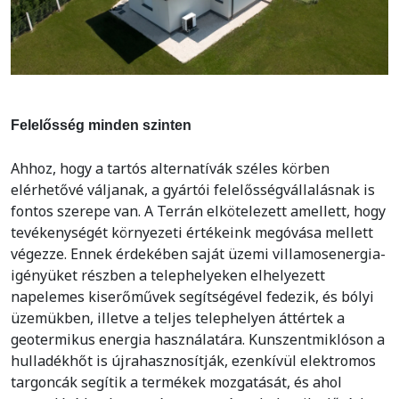
Felelősség minden szinten
Ahhoz, hogy a tartós alternatívák széles körben
elérhetővé váljanak, a gyártói felelősségvállalásnak is
fontos szerepe van. A Terrán elkötelezett amellett, hogy
tevékenységét környezeti értékeink megóvása mellett
végezze. Ennek érdekében saját üzemi villamosenergia-
igényüket részben a telephelyeken elhelyezett
napelemes kiserőművek segítségével fedezik, és bólyi
üzemükben, illetve a teljes telephelyen áttértek a
geotermikus energia használatára. Kunszentmiklóson a
hulladékhőt is újrahasznosítják, ezenkívül elektromos
targoncák segítik a termékek mozgatását, és ahol