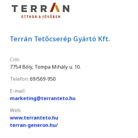
Terrán Tetőcserép Gyártó Kft.
Cím:
7754 Bóly, Tompa Mihály u. 10.
Telefon:
69/569-950
E-mail:
marketing@terranteto.hu
Web:
www.terranteto.hu
terran-generon.hu/