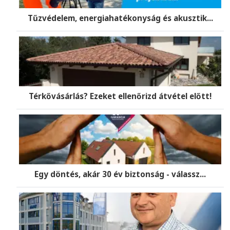
Tűzvédelem, energiahatékonyság és akusztik...
Térkővásárlás? Ezeket ellenőrizd átvétel előtt!
Egy döntés, akár 30 év biztonság - válassz...