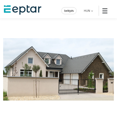
☰
belépés
HUN