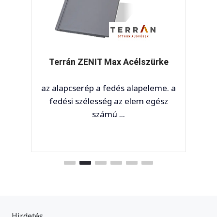
 ZENIT Max Acélszürke
Terrán 
serép a fedés alapeleme. a
könnye
 szélesség az elem egész
tartóss
számú ...
kép
Hirdetés