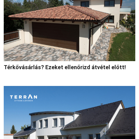
Térkővásárlás? Ezeket ellenőrizd átvétel előtt!