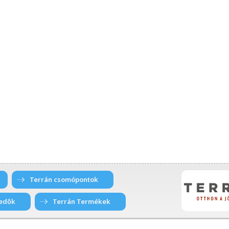
Terrán csomópontok
edők
Terrán Termékek