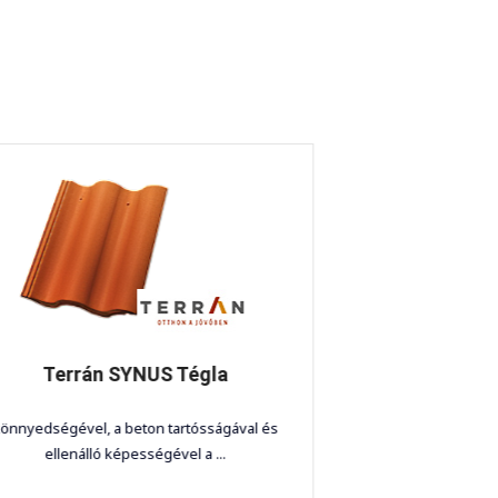
Terrán Generon RED
a terrán generon napelemes tetőcserép a
megszokott szerepeken túl még egy ...