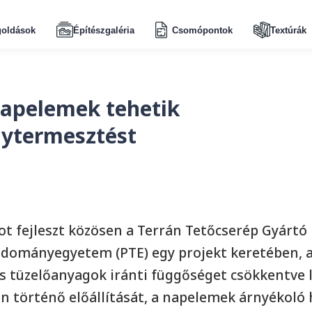
oldások
Építészgaléria
Csomópontok
Textúrák
napelemek tehetik
ytermesztést
 fejleszt közösen a Terrán Tetőcserép Gyártó K
Tudományegyetem (PTE) egy projekt keretében, 
lis tüzelőanyagok iránti függőséget csökkentve
en történő előállítását, a napelemek árnyékoló