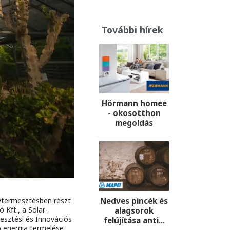
További hírek
Hörmann homee
- okosotthon
megoldás
Nedves pincék és
nytermesztésben részt
 Kft., a Solar-
alagsorok
esztési és Innovációs
felújítása anti...
ó energia termelése