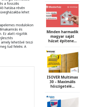
s a fosszilis
oló hatása révén
 üvegházakba lehet
t napelemes modulokon
klímakamrás és
Minden harmadik
 Ez alatt rögzítik
magyar saját
ejlesztés
házat építene...
 amely lehetővé teszi
eg tud felelni. A
ISOVER Multimax
30 – Maximális
hőszigetelé...