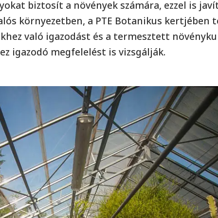
okat biztosít a növények számára, ezzel is javí
lós környezetben, a PTE Botanikus kertjében te
ekhez való igazodást és a termesztett növényku
z igazodó megfelelést is vizsgálják.