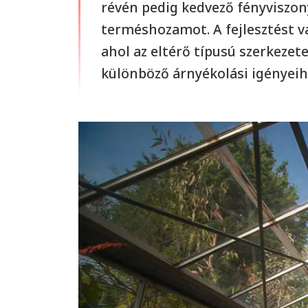
révén pedig kedvező fényviszony
terméshozamot. A fejlesztést va
ahol az eltérő típusú szerkezet
különböző árnyékolási igényeihe