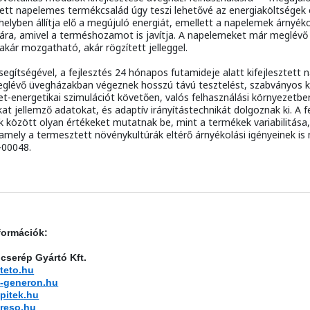
tett napelemes termékcsalád úgy teszi lehetővé az energiaköltségek é
elyben állítja elő a megújuló energiát, emellett a napelemek árnyék
ára, amivel a terméshozamot is javítja. A napelemeket már meglévő
 akár mozgatható, akár rögzített jelleggel.
egítségével, a fejlesztés 24 hónapos futamideje alatt kifejlesztet
glévő üvegházakban végeznek hosszú távú tesztelést, szabványos 
et-energetikai szimulációt követően, valós felhasználási környezetben.
at jellemző adatokat, és adaptív irányítástechnikát dolgoznak ki. A f
között olyan értékeket mutatnak be, mint a termékek variabilitása,
amely a termesztett növénykultúrák eltérő árnyékolási igényeinek is m
-00048.
formációk:
őcserép Gyártó Kft.
teto.hu
n-generon.hu
pitek.hu
reso.hu