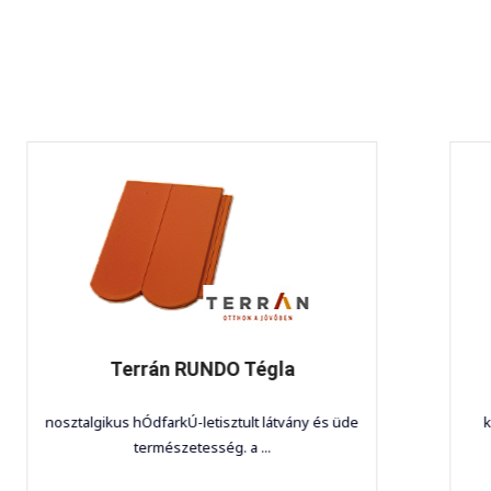
Terrán SYNUS Tégla
ány és üde
könnyedségével, a beton tartósságával és
ellenálló képességével a ...