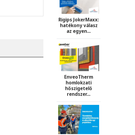
Rigips JokerMaxx:
hatékony válasz
az egyen...
EnveoTherm
homlokzati
hőszigetelő
rendszer...