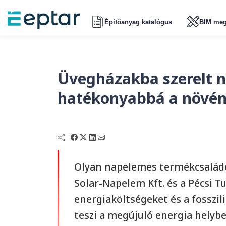
Építőanyag katalógus
BIM meg
Üvegházakba szerelt 
hatékonyabbá a növén
Olyan napelemes termékcsaládot
Solar-Napelem Kft. és a Pécsi 
energiaköltségeket és a fosszi
teszi a megújuló energia helyb