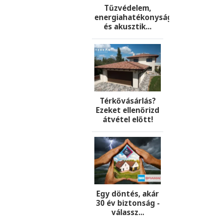
Tűzvédelem,
energiahatékonyság
és akusztik...
Térkővásárlás?
Ezeket ellenőrizd
átvétel előtt!
Egy döntés, akár
30 év biztonság -
válassz...