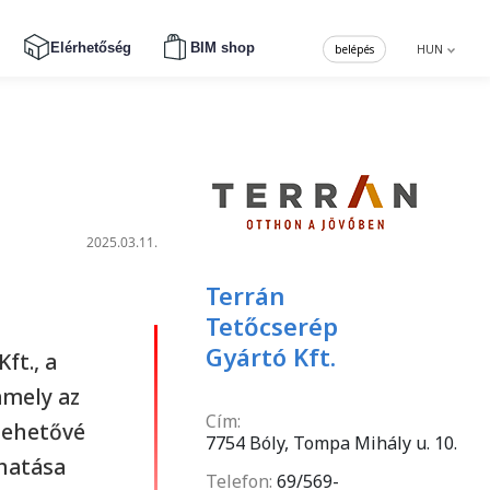
Elérhetőség
BIM shop
belépés
HUN
2025.03.11.
Terrán
Tetőcserép
Gyártó Kft.
ft., a
amely az
Cím:
 lehetővé
7754 Bóly, Tompa Mihály u. 10.
 hatása
Telefon:
69/569-