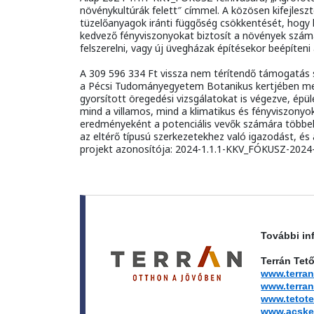
növénykultúrák felett″ címmel. A közösen kifejlesz
tüzelőanyagok iránti függőség csökkentését, hogy h
kedvező fényviszonyokat biztosít a növények szám
felszerelni, vagy új üvegházak építésekor beépíteni
A 309 596 334 Ft vissza nem térítendő támogatás s
a Pécsi Tudományegyetem Botanikus kertjében me
gyorsított öregedési vizsgálatokat is végezve, épül
mind a villamos, mind a klimatikus és fényviszonyok
eredményeként a potenciális vevők számára többek 
az eltérő típusú szerkezetekhez való igazodást, és 
projekt azonosítója: 2024-1.1.1-KKV_FÓKUSZ-2024
További in
Terrán Tet
www.terran
www.terra
www.tetote
www.acske