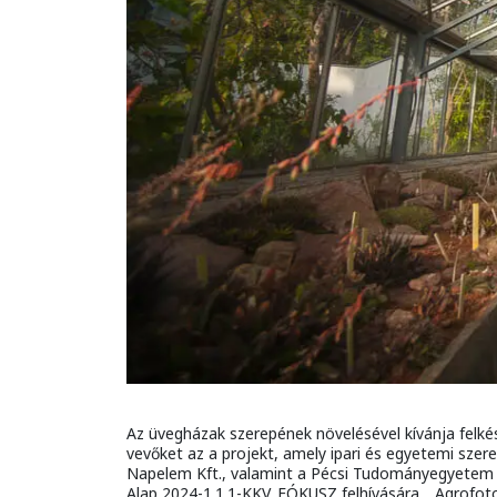
Az üvegházak szerepének növelésével kívánja felké
vevőket az a projekt, amely ipari és egyetemi szer
Napelem Kft., valamint a Pécsi Tudományegyetem k
Alap 2024-1.1.1-KKV_FÓKUSZ felhívására, „Agrofoto