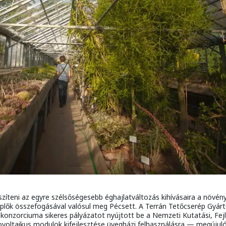
szíteni az egyre szélsőségesebb éghajlatváltozás kihívásaira a növé
eplők összefogásával valósul meg Pécsett. A Terrán Tetőcserép Gyártó
onzorciuma sikeres pályázatot nyújtott be a Nemzeti Kutatási, Fejl
voltaikus modulok kifejlesztése üvegházi felhasználásra — megújul