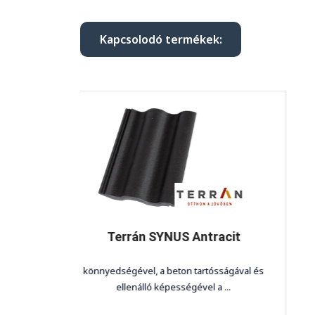
Kapcsolodó termékek:
Antracit
Terrán RUNDO Tégla
 tartósságával és
nosztalgikus hÓdfarkÚ-letisztult látv
ével a ...
természetesség. a ...