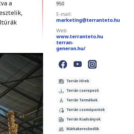
tva a
950
sztelik,
E-mail:
marketing@terranteto.hu
ltúrák
Web:
www.terranteto.hu
terran-
generon.hu/
Terrán Hírek
Terrán cserepező
Terrán Termékek
Terrán csomópontok
Terrán Kiadványok
Márkakereskedők