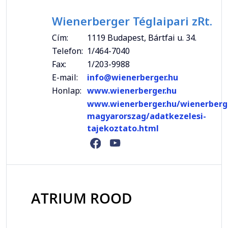
Wienerberger Téglaipari zRt.
Cím:
1119 Budapest, Bártfai u. 34.
Telefon:
1/464-7040
Fax:
1/203-9988
E-mail:
info@wienerberger.hu
Honlap:
www.wienerberger.hu
www.wienerberger.hu/wienerberg
magyarorszag/adatkezelesi-
tajekoztato.html
ATRIUM ROOD