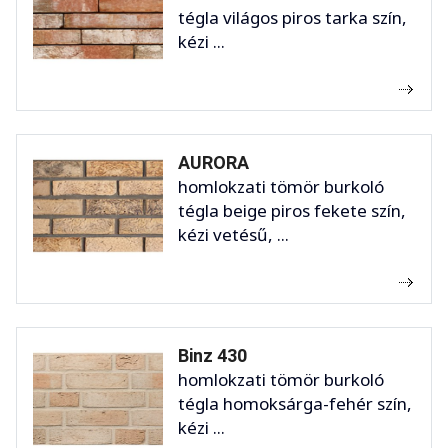
tégla világos piros tarka szín,
kézi ...
AURORA
homlokzati tömör burkoló
tégla beige piros fekete szín,
kézi vetésű, ...
Binz 430
homlokzati tömör burkoló
tégla homoksárga-fehér szín,
kézi ...