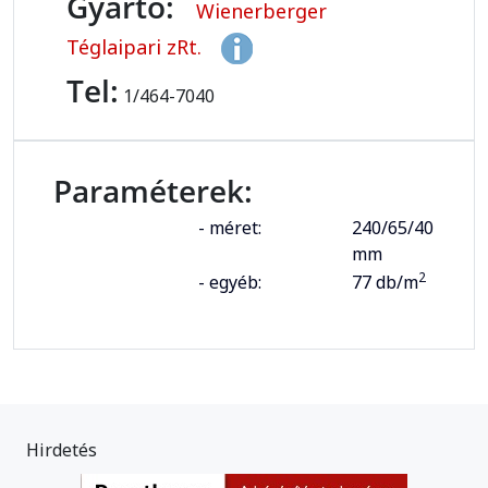
Gyártó:
Wienerberger
Téglaipari zRt.
Tel:
1/464-7040
Paraméterek:
- méret:
240/65/40
mm
2
- egyéb:
77 db/m
Hirdetés