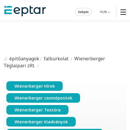
☰
belépés
HUN
építőanyagok
falburkolat
Wienerberger
Téglaipari zRt.
Wienerberger Hírek
Wienerberger csomópontok
Wienerberger Textúra
Wienerberger Kiadványok