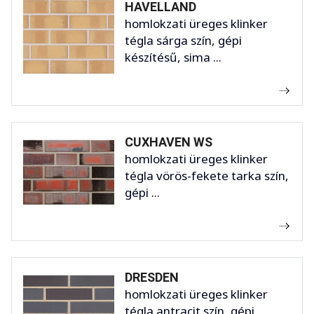
HAVELLAND
homlokzati üreges klinker
tégla sárga szín, gépi
készítésű, sima ...
CUXHAVEN WS
homlokzati üreges klinker
tégla vörös-fekete tarka szín,
gépi ...
DRESDEN
homlokzati üreges klinker
tégla antracit szín, gépi