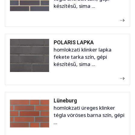
készítésű, sima ...
POLARIS LAPKA
homlokzati klinker lapka
fekete tarka szín, gépi
készítésű, sima ...
Lüneburg
homlokzati üreges klinker
tégla vöröses barna szín, gépi
...