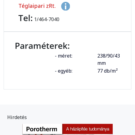
Téglaipari zRt.
Tel:
1/464-7040
Paraméterek:
- méret:
238/90/43
mm
- egyéb:
77 db/m²
Hirdetés