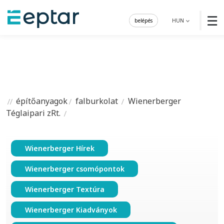
☰
belépés
HUN
építőanyagok
falburkolat
Wienerberger
Téglaipari zRt.
Wienerberger Hírek
Wienerberger csomópontok
Wienerberger Textúra
Wienerberger Kiadványok