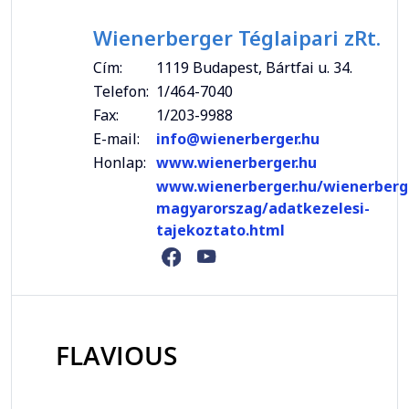
Wienerberger Téglaipari zRt.
Cím:
1119 Budapest, Bártfai u. 34.
Telefon:
1/464-7040
Fax:
1/203-9988
E-mail:
info@wienerberger.hu
Honlap:
www.wienerberger.hu
www.wienerberger.hu/wienerberg
magyarorszag/adatkezelesi-
tajekoztato.html
FLAVIOUS