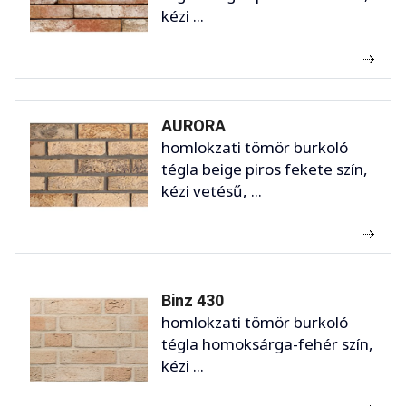
kézi ...
AURORA
homlokzati tömör burkoló
tégla beige piros fekete szín,
kézi vetésű, ...
Binz 430
homlokzati tömör burkoló
tégla homoksárga-fehér szín,
kézi ...