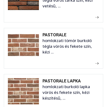
tégla vörös tarka szín, kézi
vetésű, ...
PASTORALE
homlokzati tömör burkoló
tégla vörös és fekete szín,
kézi ...
PASTORALE LAPKA
homlokzati burkoló lapka
vörös és fekete szín, kézi
készítésű, ...