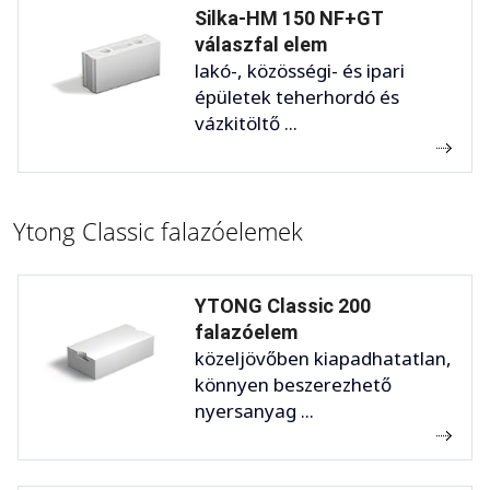
Silka-HM 150 NF+GT
válaszfal elem
lakó-, közösségi- és ipari
épületek teherhordó és
vázkitöltő ...
Ytong Classic falazóelemek
YTONG Classic 200
falazóelem
közeljövőben kiapadhatatlan,
könnyen beszerezhető
nyersanyag ...