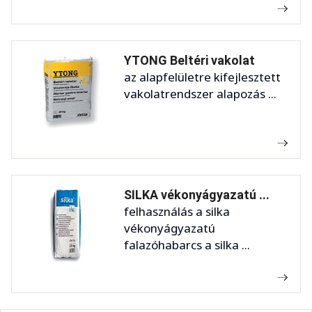
YTONG Beltéri vakolat
az alapfelületre kifejlesztett
vakolatrendszer alapozás ...
SILKA vékonyágyazatú ...
felhasználás a silka
vékonyágyazatú
falazóhabarcs a silka ...