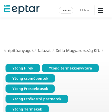
☰
belépés
HUN
építőanyagok
falazat
Xella Magyarország Kft.
Ytong Hírek
Ytong termékkönyvtára
Ytong csomópontok
Ytong Prospektusok
Ytong Értékesítő partnerek
Ytong Termékek