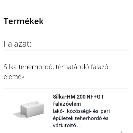
Termékek
Falazat:
Silka teherhordó, térhatároló falazó
elemek
Silka-HM 200 NF+GT
falazóelem
lakó-, közösségi- és ipari
épületek teherhordó és
vázkitöltő ...