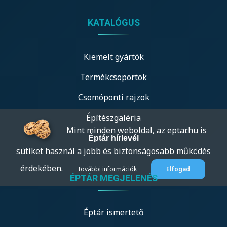
KATALÓGUS
Kiemelt gyártók
Termékcsoportok
Csomóponti rajzok
Építészgaléria
Mint minden weboldal, az eptar.hu is
Éptár hírlevél
sütiket használ a jobb és biztonságosabb működés
érdekében.
További információk
Elfogad
ÉPTÁR MEGJELENÉS
Éptár ismertető