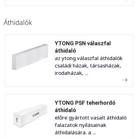
Áthidalók
YTONG PSN válaszfal
áthidaló
az ytong válaszfal áthidalók
családi házak, társasházak,
irodaházak, ...
YTONG PSF teherhordó
áthidaló
előre gyártott vasalt áthidaló
falazatok nyílásainak
áthidalására. a ...