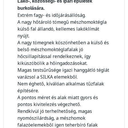
Lakó-, közösségi- és ipari épületek
burkolására.
Extrém fagy- és időjárásállóság.
A nagy hőtároló tömegű mészhomoktégla
külső fal állandó, kellemes lakóklímát
nyújt.
A nagy tömegnek köszönhetően a külső és
belső mészhomoktéglafalak jó
hőcsillapítással rendelkeznek, így
kiküszöbölik a hőingadozásokat.
Magas testsűrűsége igazi hanggátló téglát
varázsol a SILKA elemekből.
Nem éghető, kíválóan alkalmas tűzfalak
építésére.
A pontos méret és alak miatt gyors és
pontos kivitelezés végezhető.
Rendkívül jó terhelhetőség, magas
nyomószilárdság, a mészhomok
falazóelemekből igen teherbíró falak