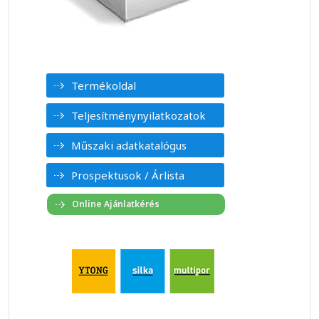
Termékoldal
Teljesítménynyilatkozatok
Műszaki adatkatalógus
Prospektusok / Árlista