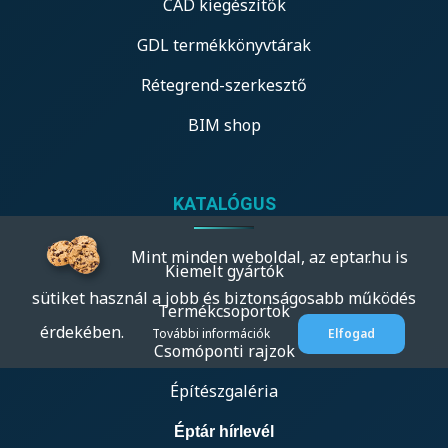
CAD kiegészítők
GDL termékkönyvtárak
Rétegrend-szerkesztő
BIM shop
KATALÓGUS
Mint minden weboldal, az eptar.hu is
Kiemelt gyártók
sütiket használ a jobb és biztonságosabb működés
Termékcsoportok
érdekében.
További információk
Elfogad
Csomóponti rajzok
Építészgaléria
Éptár hírlevél