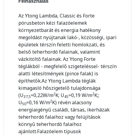
Felhasználás
Az Ytong Lambda, Classic és Forte
pórusbeton kézi falazóelemek
környezetbarát és energia hatékony
megoldást nyújtanak lakó-, közösségi, ipari
épületek térszín feletti homlokzati, és
belső teherhordó falainak, valamint
vázkitöltő falainak. Az Ytong Forte
téglákból - megfelelő szigeteléssel- térszín
alatti létesítmények (pince falak) is
építhetők.Az Ytong Lambda téglák
kimagasló hőszigetelő tulajdonsága
2
2
(U
=0,22W/m
K; U
=0,19 W/m
K;;
37,5
45
2
U
=0,16 W/m
K) révén alacsony
50
energiaigényű családi, társas, ikerházak
teherhordó falaihoz vagy felújítások
könnyű teherhordó falaihoz
ajánlott.Falazóelem típusok