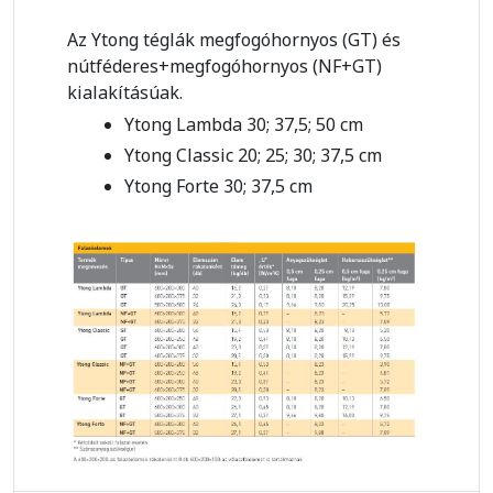
Az Ytong téglák megfogóhornyos (GT) és
nútféderes+megfogóhornyos (NF+GT)
kialakításúak.
Ytong Lambda 30; 37,5; 50 cm
Ytong Classic 20; 25; 30; 37,5 cm
Ytong Forte 30; 37,5 cm