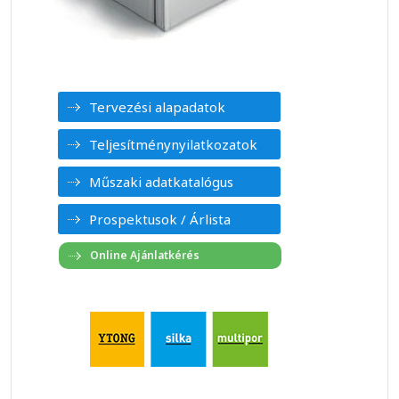
Tervezési alapadatok
Teljesítménynyilatkozatok
Műszaki adatkatalógus
Prospektusok / Árlista