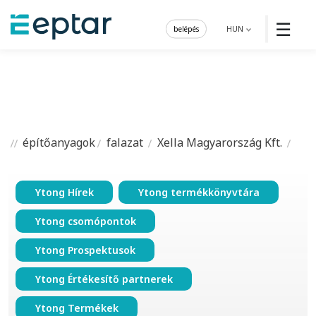
☰
belépés
HUN
építőanyagok
falazat
Xella Magyarország Kft.
Ytong Hírek
Ytong termékkönyvtára
Ytong csomópontok
Ytong Prospektusok
Ytong Értékesítő partnerek
Ytong Termékek