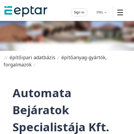
☰
Sign in
ENG
építőipari adatbázis
építőanyag-gyártók,
forgalmazók
Automata
Bejáratok
Specialistája Kft.