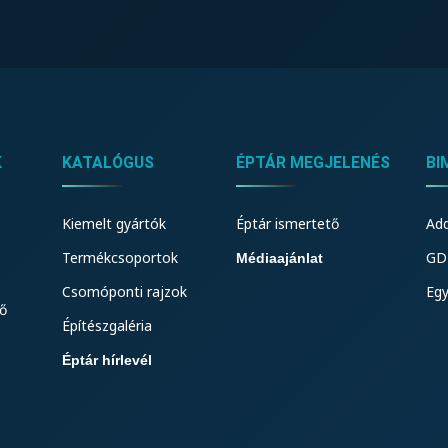
K
KATALÓGUS
ÉPTÁR MEGJELENÉS
BI
Kiemelt gyártók
Éptár ismertető
Add
Termékcsoportok
GDL
Médiaajánlat
Csomóponti rajzok
Eg
ő
Építészgaléria
Éptár hírlevél