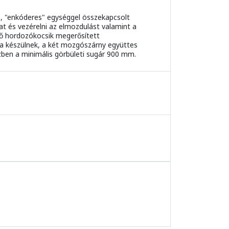
s, "enkóderes" egységgel összekapcsolt
at és vezérelni az elmozdulást valamint a
lő hordozókocsik megerősített
ra készülnek, a két mozgószárny együttes
zben a minimális görbületi sugár 900 mm.