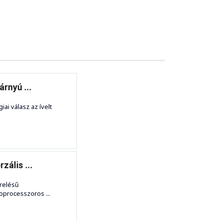
rnyú ...
iai válasz az ívelt
ális ...
erelésű
oprocesszoros ...