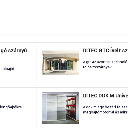
zgó szárnyú
DITEC GTC Ívelt szá
a gtc az azonnali technológ
tolóajtószárnyak ...
 tolóajtó-
DITEC DOK M Univerz
 lengőajtókra
a dok m egy beltéri felsz
meghajtómotorral és mikr