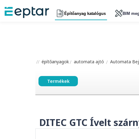
Építőanyag katalógus
BIM meg
építőanyagok
automata ajtó
Automata Bejá
Termékek
DITEC GTC Ívelt szárn