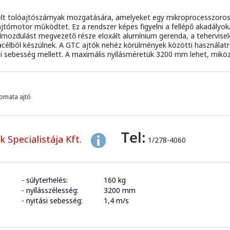
ívelt tolóajtószárnyak mozgatására, amelyeket egy mikroprocesszoro
hajtómotor működtet. Ez a rendszer képes figyelni a fellépő akadályok
 elmozdulást megvezető része eloxált alumínium gerenda, a tehervise
acélból készülnek. A GTC ajtók nehéz körülmények közötti használat
si sebesség mellett. A maximális nyílásméretük 3200 mm lehet, mikö
omata ajtó
Tel:
 Specialistája Kft.
1/278-4060
- súlyterhelés:
160 kg
- nyílásszélesség:
3200 mm
- nyitási sebesség:
1,4 m/s