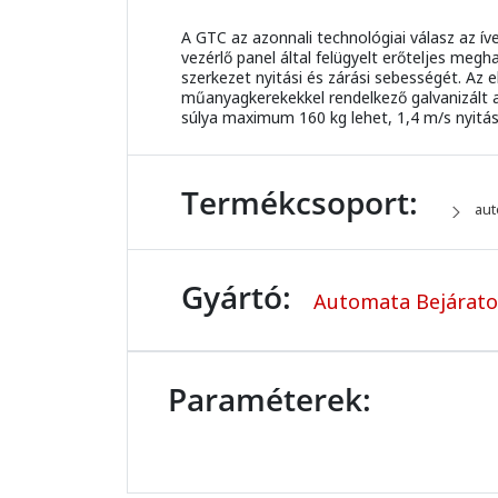
A GTC az azonnali technológiai válasz az 
vezérlő panel által felügyelt erőteljes meg
szerkezet nyitási és zárási sebességét. Az
műanyagkerekekkel rendelkező galvanizált 
súlya maximum 160 kg lehet, 1,4 m/s nyitá
Termékcsoport:
aut
Gyártó:
Automata Bejáratok
Paraméterek: