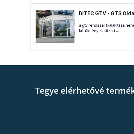
DITEC GTV - GTS Oldal
a gtv rendszer kialakítása ne
körülmények között ...
Tegye elérhetővé termé