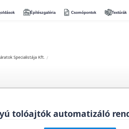
oldások
Építészgaléria
Csomópontok
Textúrák
ratok Specialistája Kft.
yú tolóajtók automatizáló ren