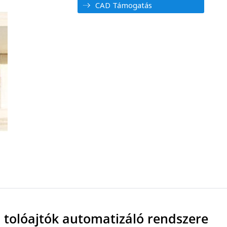
CAD Támogatás
ú tolóajtók automatizáló rendszere