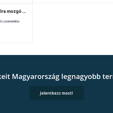
ra mozgó ...
héz üzemelési
keit Magyarország legnagyobb ter
Jelentkezz most!