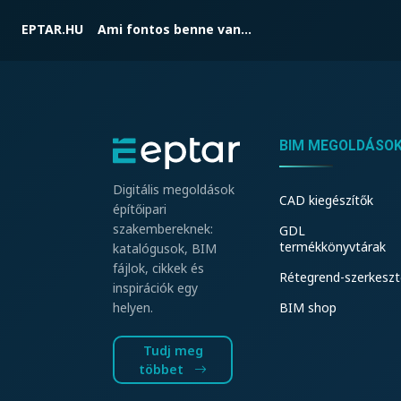
EPTAR.HU
Ami fontos benne van...
BIM MEGOLDÁSO
Digitális megoldások
CAD kiegészítők
építőipari
szakembereknek:
GDL
termékkönyvtárak
katalógusok, BIM
fájlok, cikkek és
Rétegrend-szerkeszt
inspirációk egy
BIM shop
helyen.
Tudj meg
többet