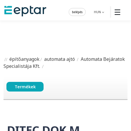
☰
belépés
HUN
építőanyagok
automata ajtó
Automata Bejáratok
Specialistája Kft.
Termékek
DITEC DOK M