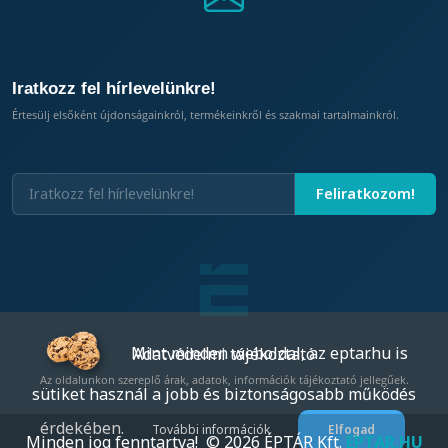
Iratkozz fel hírlevelünkre!
Értesülj elsőként újdonságainkról, termékeinkről és szakmai tartalmainkról.
Mint minden weboldal, az eptar.hu is
Adatvédelmi tájékoztató
Az oldalunkon szereplő árak, adatok, információk tájékoztató jellegűek.
sütiket használ a jobb és biztonságosabb működés
érdekében.
További információk
Elfogad
Minden jog fenntartva! © 2026 ÉPTÁR Kft.
EPTAR.HU