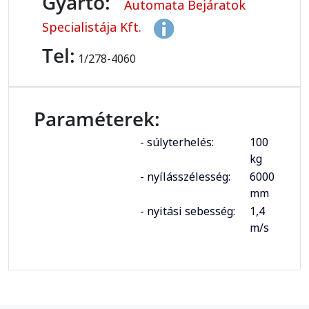
Gyártó:
Automata Bejáratok
Specialistája Kft.
Tel:
1/278-4060
Paraméterek:
- súlyterhelés:
100
kg
- nyílásszélesség:
6000
mm
- nyitási sebesség:
1,4
m/s