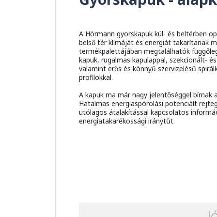
A Hörmann gyorskapuk kül- és beltérben opti
belső tér klímáját és energiát takarítanak
termékpalettájában megtalálhatók függőlege
kapuk, rugalmas kapulappal, szekcionált- é
valamint erős és könnyű szervizelésű spirá
profilokkal.
A kapuk ma már nagy jelentőséggel bírnak az
Hatalmas energiaspórolási potenciált rejte
utólagos átalakítással kapcsolatos inform
energiatakarékossági iránytűt.