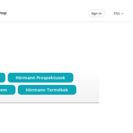
hop
Sign in
ENG
Hörmann Prospektusok
rem
Hörmann Termékek