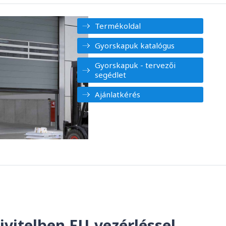
Termékoldal
Gyorskapuk katalógus
Gyorskapuk - tervezői
segédlet
Ajánlatkérés
ivitelben FU-vezérléssel