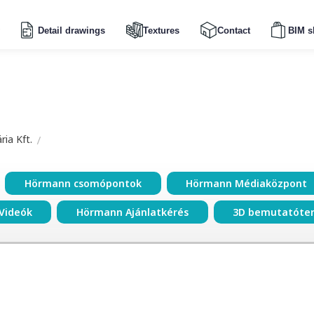
Detail drawings
Textures
Contact
BIM s
ia Kft.
Hörmann csomópontok
Hörmann Médiaközpont
Videók
Hörmann Ajánlatkérés
3D bemutatóte