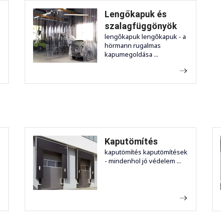
Lengőkapuk és
szalagfüggönyök
lengőkapuk lengőkapuk - a
hörmann rugalmas
kapumegoldása ...
Kaputömítés
kaputömítés kaputömítések
- mindenhol jó védelem ...