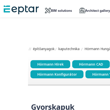
BIM solutions
Architect gallery
építőanyagok
kaputechnika
Hörmann Hungár
Hörmann Hírek
Hörmann CAD
Hörmann Konfigurátor
Hörmann 
Gyorskapuk