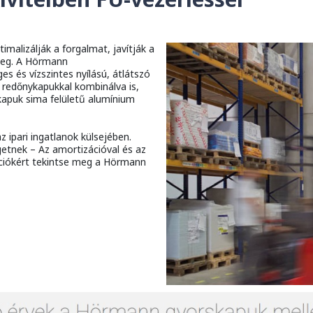
malizálják a forgalmat, javítják a
 meg. A Hörmann
s és vízszintes nyílású, átlátszó
s redőnykapukkal kombinálva is,
lkapuk sima felületű alumínium
 ipari ingatlanok külsejében.
getnek – Az amortizációval és az
ációkért tekintse meg a Hörmann