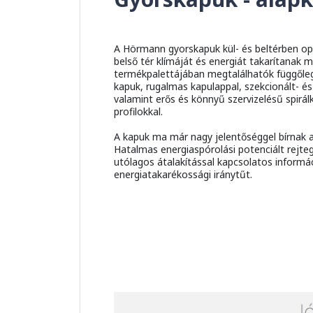
A Hörmann gyorskapuk kül- és beltérben opti
belső tér klímáját és energiát takarítanak
termékpalettájában megtalálhatók függőlege
kapuk, rugalmas kapulappal, szekcionált- é
valamint erős és könnyű szervizelésű spirá
profilokkal.
A kapuk ma már nagy jelentőséggel bírnak az
Hatalmas energiaspórolási potenciált rejte
utólagos átalakítással kapcsolatos inform
energiatakarékossági iránytűt.