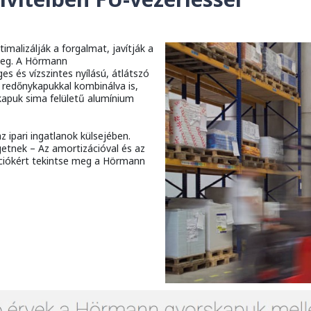
malizálják a forgalmat, javítják a
 meg. A Hörmann
s és vízszintes nyílású, átlátszó
s redőnykapukkal kombinálva is,
lkapuk sima felületű alumínium
 ipari ingatlanok külsejében.
getnek – Az amortizációval és az
ációkért tekintse meg a Hörmann