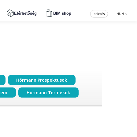
Elérhetőség
BIM shop
belépés
HUN
Hörmann Prospektusok
rem
Hörmann Termékek