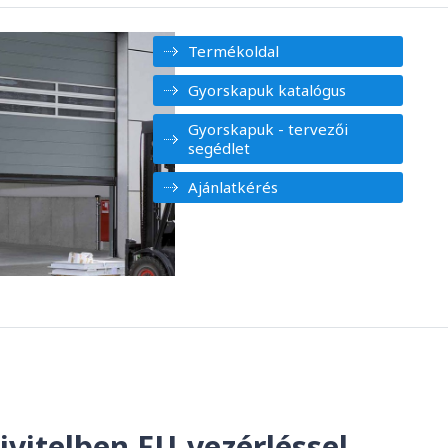
Termékoldal
Gyorskapuk katalógus
Gyorskapuk - tervezői
segédlet
Ajánlatkérés
ivitelben FU-vezérléssel