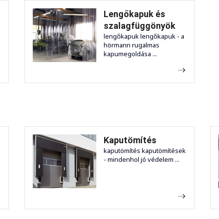
Lengőkapuk és
szalagfüggönyök
lengőkapuk lengőkapuk - a
hörmann rugalmas
kapumegoldása ...
Kaputömítés
kaputömítés kaputömítések
- mindenhol jó védelem ...