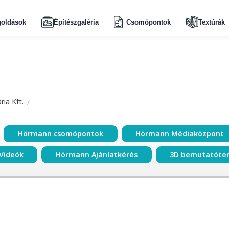
oldások
Építészgaléria
Csomópontok
Textúrák
ia Kft.
Hörmann csomópontok
Hörmann Médiaközpont
Videók
Hörmann Ajánlatkérés
3D bemutatóte