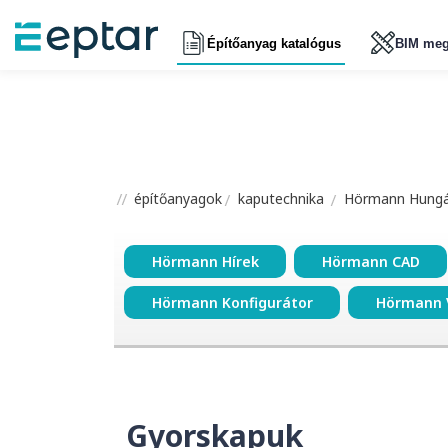
Építőanyag katalógus
BIM meg
építőanyagok
kaputechnika
Hörmann Hungár
Hörmann Hírek
Hörmann CAD
Hörmann Konfigurátor
Hörmann 
Gyorskapuk