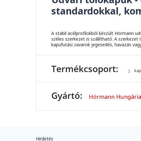
standardokkal, kom
A stabil acélprofilokból készült Hörmann ud
széles szerkezet is szállítható. A szerkeze
kapufutási zavarok jegesedés, havazás vag
Termékcsoport:
kap
Gyártó:
Hörmann Hungária
Hirdetés