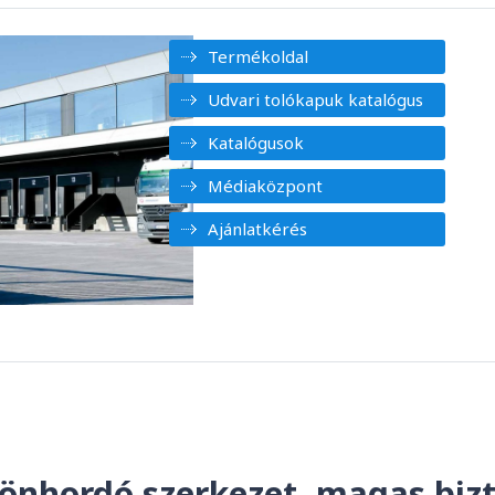
Termékoldal
Udvari tolókapuk katalógus
Katalógusok
Médiaközpont
Ajánlatkérés
 önhordó szerkezet, magas biz