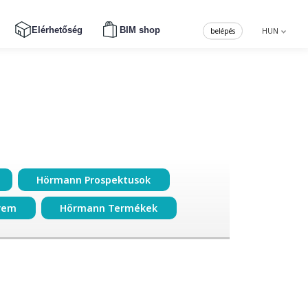
Elérhetőség
BIM shop
belépés
HUN
Hörmann Prospektusok
rem
Hörmann Termékek