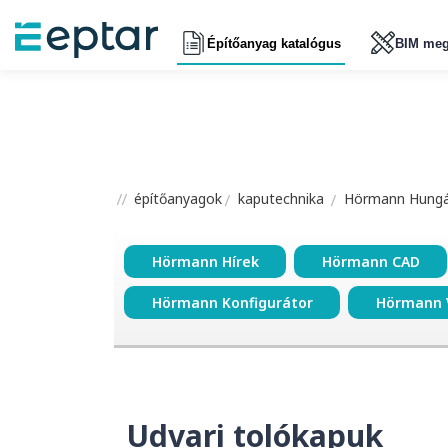
Építőanyag katalógus
BIM meg
építőanyagok
kaputechnika
Hörmann Hungár
Hörmann Hírek
Hörmann CAD
Hörmann Konfigurátor
Hörmann 
Udvari tolókapuk