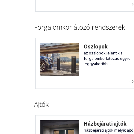
Forgalomkorlátozó rendszerek
Oszlopok
az oszlopok jelentik a
forgalomkorlátozás egyik
leggyakoribb ...
Ajtók
Házbejárati ajtók
házbejárati ajtók melyik ajtó