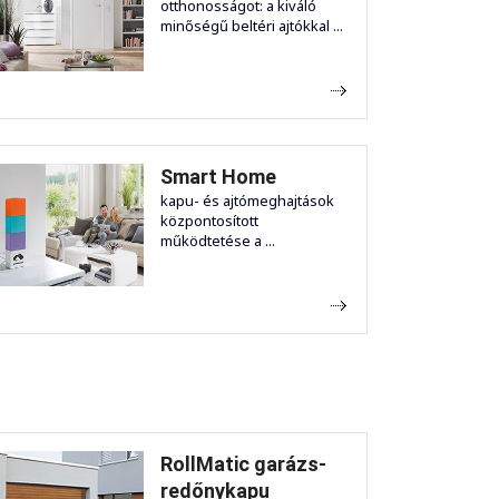
otthonosságot: a kiváló
minőségű beltéri ajtókkal ...
Smart Home
kapu- és ajtómeghajtások
központosított
működtetése a ...
RollMatic garázs-
redőnykapu