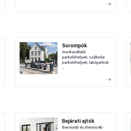
Sorompók
munkavállalói
parkolóhelyek, szállodai
parkolóhelyek, lakóparkok
...
Bejárati ajtók
thermo65 és thermo46 -