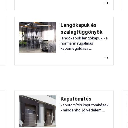
Lengőkapuk és
szalagfüggönyök
lengőkapuk lengőkapuk - a
hörmann rugalmas
kapumegoldása ...
Kaputömítés
kaputömítés kaputömítések
- mindenhol jó védelem ...