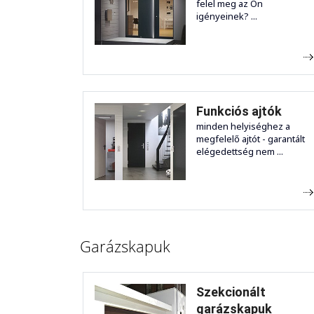
felel meg az Ön
igényeinek? ...
Funkciós ajtók
minden helyiséghez a
megfelelő ajtót - garantált
elégedettség nem ...
Garázskapuk
Szekcionált
garázskapuk