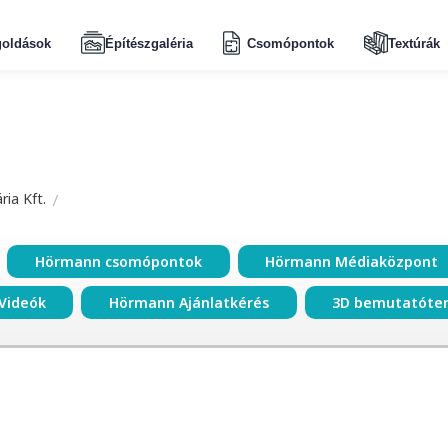
oldások
Építészgaléria
Csomópontok
Textúrák
ia Kft.
Hörmann csomópontok
Hörmann Médiaközpont
Videók
Hörmann Ajánlatkérés
3D bemutatóte