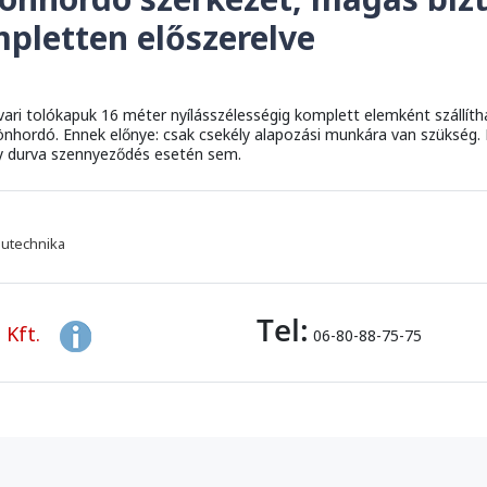
pletten előszerelve
vari tolókapuk 16 méter nyílásszélességig komplett elemként szállít
t önhordó. Ennek előnye: csak csekély alapozási munkára van szükség.
y durva szennyeződés esetén sem.
utechnika
Tel:
 Kft.
06-80-88-75-75