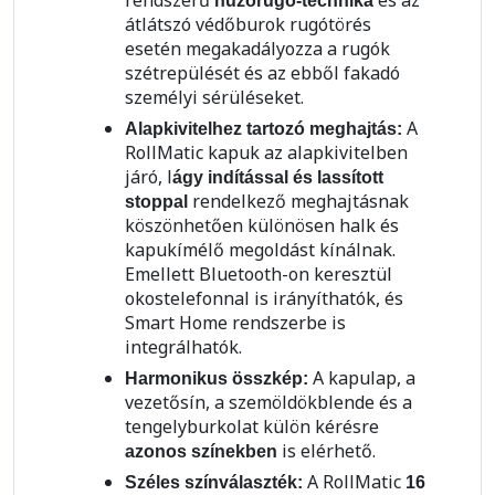
húzórugó-technika
átlátszó védőburok rugótörés
esetén megakadályozza a rugók
szétrepülését és az ebből fakadó
személyi sérüléseket.
A
Alapkivitelhez tartozó meghajtás:
RollMatic kapuk az alapkivitelben
járó, l
ágy indítással és lassított
rendelkező meghajtásnak
stoppal
köszönhetően különösen halk és
kapukímélő megoldást kínálnak.
Emellett Bluetooth-on keresztül
okostelefonnal is irányíthatók, és
Smart Home rendszerbe is
integrálhatók.
A kapulap, a
Harmonikus összkép:
vezetősín, a szemöldökblende és a
tengelyburkolat külön kérésre
is elérhető.
azonos színekben
A RollMatic
Széles színválaszték:
16