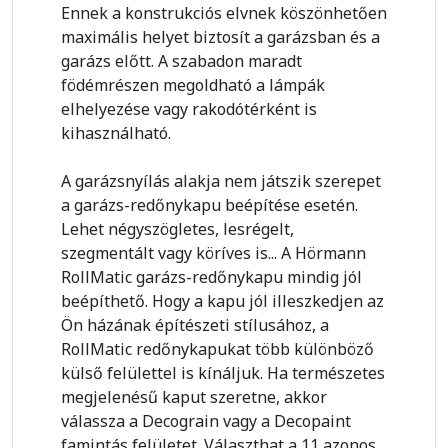
Ennek a konstrukciós elvnek köszönhetően
maximális helyet biztosít a garázsban és a
garázs előtt. A szabadon maradt
födémrészen megoldható a lámpák
elhelyezése vagy rakodótérként is
kihasználható.
A garázsnyílás alakja nem játszik szerepet
a garázs-redőnykapu beépítése esetén.
Lehet négyszögletes, lesrégelt,
szegmentált vagy köríves is... A Hörmann
RollMatic garázs-redőnykapu mindig jól
beépíthető. Hogy a kapu jól illeszkedjen az
Ön házának építészeti stílusához, a
RollMatic redőnykapukat több különböző
külső felülettel is kínáljuk. Ha természetes
megjelenésű kaput szeretne, akkor
válassza a Decograin vagy a Decopaint
famintás felületet. Választhat a 11 azonos