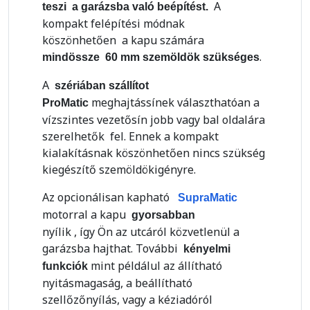
A
teszi a garázsba való beépítést.
kompakt felépítési módnak
köszönhetően a kapu számára
.
mindössze 60 mm szemöldök szükséges
A
szériában szállítot
meghajtássínek választhatóan a
ProMatic
vízszintes vezetősín jobb vagy bal oldalára
szerelhetők fel. Ennek a kompakt
kialakításnak köszönhetően nincs szükség
kiegészítő szemöldökigényre.
Az opcionálisan kapható
SupraMatic
motorral a kapu
gyorsabban
nyílik , így Ön az utcáról közvetlenül a
garázsba hajthat. További
kényelmi
mint példálul az állítható
funkciók
nyitásmagaság, a beállítható
szellőzőnyílás, vagy a kéziadóról