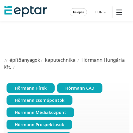
☰
belépés
HUN
építőanyagok
kaputechnika
Hörmann Hungária
Kft.
Hörmann Hírek
Hörmann CAD
Hörmann csomópontok
Hörmann Médiaközpont
Hörmann Prospektusok