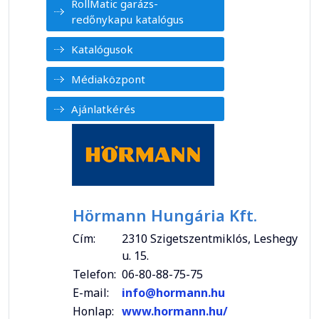
RollMatic garázs-
redőnykapu katalógus
Katalógusok
Médiaközpont
Ajánlatkérés
Hörmann Hungária Kft.
Cím:
2310 Szigetszentmiklós, Leshegy
u. 15.
Telefon:
06-80-88-75-75
E-mail:
info@hormann.hu
Honlap:
www.hormann.hu/