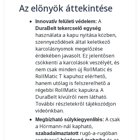
Az előnyök áttekintése
A
Innovatív felületi védelem:
DuraBelt tekercselő egység
használata a kapu nyitása közben,
szennyeződések által keletkező
karcolásnyomok megelőzése
érdekében javasolt. Ez jelentősen
csökkenti a karcolások veszélyét, és
nem csak minden új RollMatic és
RollMatic T kapuhoz elérhető,
hanem utólag is felszerelhető a
régebbi RollMatic kapukra. A
DuraBelt kívülről nem látható.
További részletekről tájékozódjon
videónkban.
A csak
Megbízható súlykiegyenlítés:
a Hörmann-nál kapható,
rugó-a-rugóban
szabadalmaztatott
rendszerű
és az