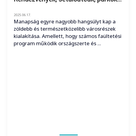
2025.06.17.
Manapság egyre nagyobb hangsúlyt kap a
zöldebb és természetközelibb városrészek
kialakítása. Amellett, hogy számos faültetési
program működik országszerte és ...