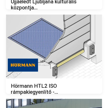
Újjáéledt Ljubljana kulturális
központja...
2024.08.07.
Hörmann HTL2 ISO
rámpakiegyenlítő -...
2024.06.07.