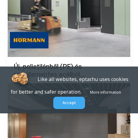
Új, polietilénből (PE) és
rozsdamentes acélból...
Like all websites, eptar.hu uses cookies
2023.10.10.
for better and safer operation.
More information
Accept