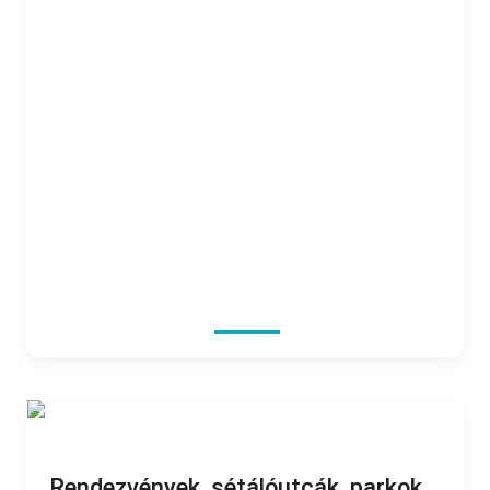
Rendezvények, sétálóutcák, parkok...