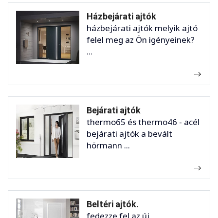
Házbejárati ajtók
házbejárati ajtók melyik ajtó
felel meg az Ön igényeinek?
...
Bejárati ajtók
thermo65 és thermo46 - acél
bejárati ajtók a bevált
hörmann ...
Beltéri ajtók.
fedezze fel az új