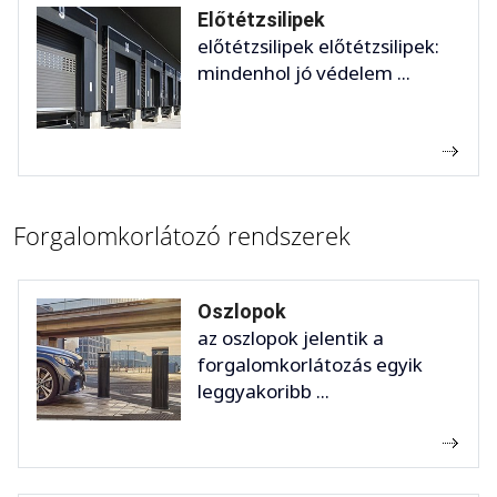
Előtétzsilipek
előtétzsilipek előtétzsilipek:
mindenhol jó védelem ...
Forgalomkorlátozó rendszerek
Oszlopok
az oszlopok jelentik a
forgalomkorlátozás egyik
leggyakoribb ...