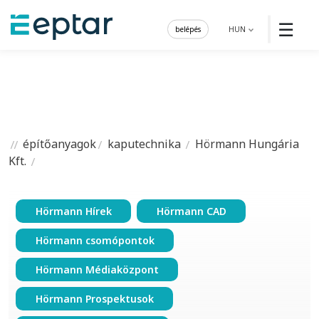
☰
belépés
HUN
építőanyagok
kaputechnika
Hörmann Hungária
Kft.
Hörmann Hírek
Hörmann CAD
Hörmann csomópontok
Hörmann Médiaközpont
Hörmann Prospektusok