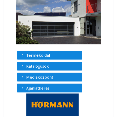
Termékoldal
Katalógusok
Médiaközpont
Ajánlatkérés