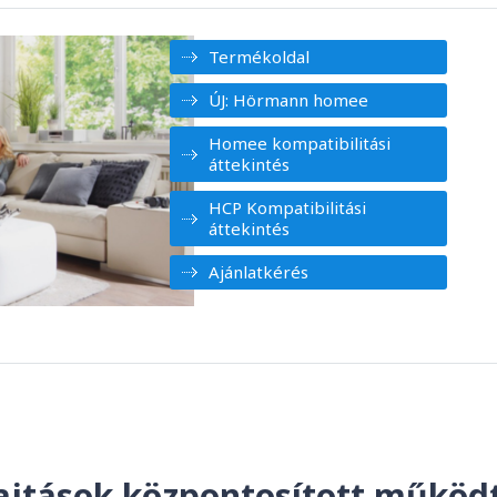
Termékoldal
ÚJ: Hörmann homee
Homee kompatibilitási
áttekintés
HCP Kompatibilitási
áttekintés
Ajánlatkérés
ajtások központosított működ