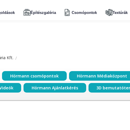
oldások
Építészgaléria
Csomópontok
Textúrák
ia Kft.
Hörmann csomópontok
Hörmann Médiaközpont
Videók
Hörmann Ajánlatkérés
3D bemutatóte