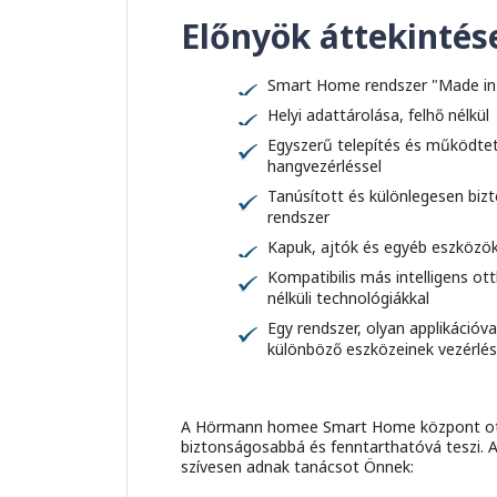
Előnyök áttekintés
Smart Home rendszer "Made i
Helyi adattárolása, felhő nélkül
Egyszerű telepítés és működtet
hangvezérléssel
Tanúsított és különlegesen bi
rendszer
Kapuk, ajtók és egyéb eszközök 
Kompatibilis más intelligens ot
nélküli technológiákkal
Egy rendszer, olyan applikációv
különböző eszközeinek vezérlés
A Hörmann homee Smart Home központ ot
biztonságosabbá és fenntarthatóvá teszi.
szívesen adnak tanácsot Önnek: