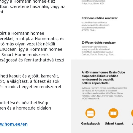
i, hogy a Hörmann homee-t az
atban szereténé használni, vagy az
nt.
Ezért a Hörmann homee
rekkel, mint pl. a Homematic, és
tő más olyan vezeték nélküli
s EnOcean. Így a Hörmann homee
és Smart Home rendszerek
nságossá és fenntarthatóvá teszi
ti kapuit és ajtóit, kameráit,
t, a világítást, a fűtést és sok
és mindezt egyetlen rendszerrel
dtetési és bővíthetőségi
kben és a homee.de oldalon
w.hom.ee/en