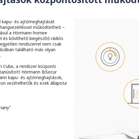
kapu- és ajtómeghajtását
 hangvezérléssel működtetheti –
áadásul a Hörmann homee
 és bővíthető kiegészítő rádiós
 egyetlen rendszerrel nem csak
házában található más olyan
.
 Cube, a rendszer központi
 tanúsított Hörmann BiSecur
rmann kapu- és ajtómeghajtások,
on vezérelhetők és ezek állapota
many"