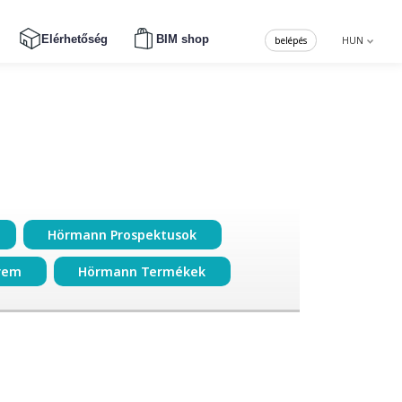
Elérhetőség
BIM shop
belépés
HUN
Hörmann Prospektusok
rem
Hörmann Termékek