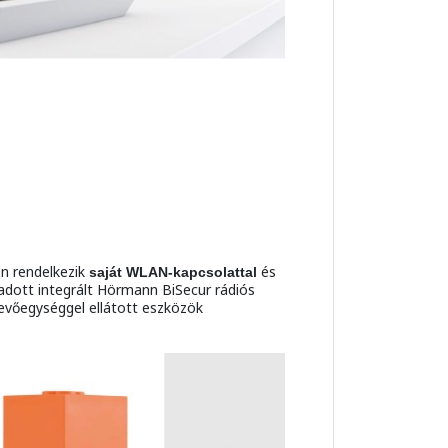
en rendelkezik
és
saját WLAN-kapcsolattal
t adott integrált Hörmann BiSecur rádiós
evőegységgel ellátott eszközök