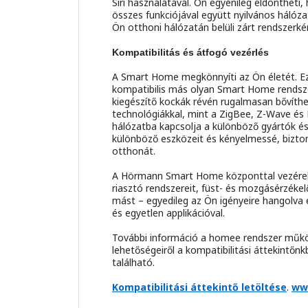
Siri használatával. Ön egyénileg eldönthet
összes funkciójával együtt nyilvános hálóz
Ön otthoni hálózatán belüli zárt rendszerké
Kompatibilitás és átfogó vezérlés
A Smart Home megkönnyíti az Ön életét. 
kompatibilis más olyan Smart Home rendsze
kiegészítő kockák révén rugalmasan bővíthe
technológiákkal, mint a ZigBee, Z-Wave é
hálózatba kapcsolja a különböző gyártók 
különböző eszközeit és kényelmessé, bizto
otthonát.
A Hörmann Smart Home központtal vezérelhe
riasztó rendszereit, füst- és mozgásérzékelői
mást – egyedileg az Ön igényeire hangolva 
és egyetlen applikációval.
További információ a homee rendszer műkö
lehetőségeiről a kompatibilitási áttekintőn
található.
Kompatibilitási áttekintő letöltése
.
ww