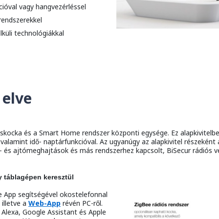
ióval vagy hangvezérléssel
rendszerekkel
lküli technológiákkal
elve
iskocka és a Smart Home rendszer központi egysége. Ez alapkivitelb
, valamint idő- naptárfunkcióval. Az ugyanúgy az alapkivitel részekén
- és ajtómeghajtások és más rendszerhez kapcsolt, BiSecur rádiós v
 táblagépen keresztül
App segítségével okostelefonnal
, illetve a
Web-App
révén PC-ről.
Alexa, Google Assistant és Apple