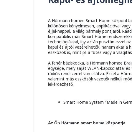
A Hörmann homee Smart Home központtal 
különösen kényelmesen, applikációval vagy
éjjel-nappal, a világ bármely pontjáról. R
kompatibilis más Smart Home rendszerekkel
technológiákkal, így aztán pusztán ezzel az
kapui és ajtói vezérelhetők, hanem akár a 
eszközök is, mint pl. a fűtés vagy a világítás
A fehér báziskocka, a Hörmann homee Brain
egysége, mely saját WLAN-kapcsolattal és
rádiós rendszerrel van ellátva. Ezzel a Hö
valamint más eszközök vezeték nélküli mód
lekérdezhető.
Smart Home System "Made in Ger
Az Ön Hörmann smart home központja