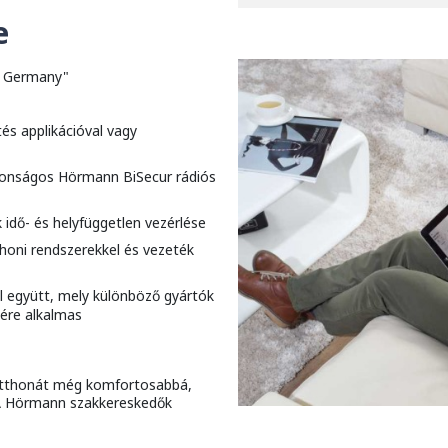
e
n Germany"
és applikációval vagy
ztonságos Hörmann BiSecur rádiós
idő- és helyfüggetlen vezérlése
thoni rendszerekkel és vezeték
al együtt, mely különböző gyártók
ére alkalmas
thonát még komfortosabbá,
 A Hörmann szakkereskedők