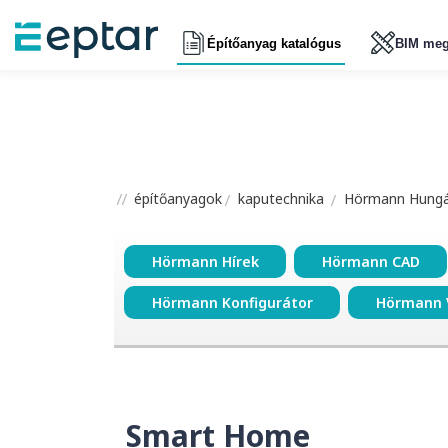
Építőanyag katalógus
BIM meg
építőanyagok
kaputechnika
Hörmann Hungár
Hörmann Hírek
Hörmann CAD
Hörmann Konfigurátor
Hörmann 
Smart Home