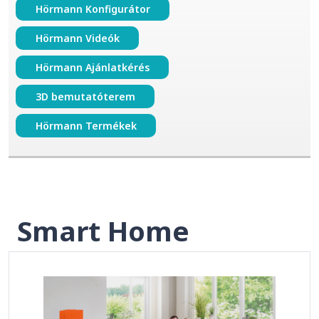
Hörmann Konfigurátor
Hörmann Videók
Hörmann Ajánlatkérés
3D bemutatóterem
Hörmann Termékek
Smart Home