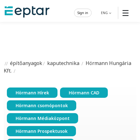
☰
Sign in
ENG
építőanyagok
kaputechnika
Hörmann Hungária
Kft.
Hörmann Hírek
Hörmann CAD
Hörmann csomópontok
Hörmann Médiaközpont
Hörmann Prospektusok