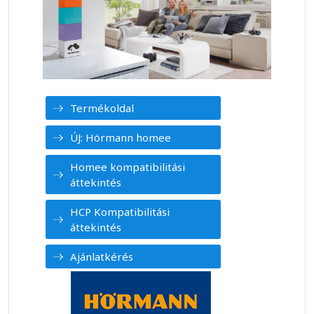
Termékoldal
ÚJ: Hörmann homee
Homee kompatibilitási
áttekintés
HCP Kompatibilitási
áttekintés
Ajánlatkérés