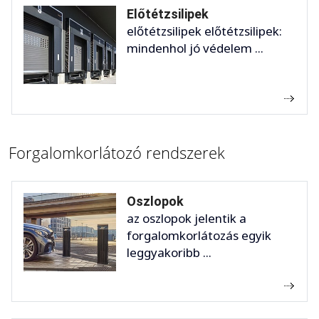
Előtétzsilipek
előtétzsilipek előtétzsilipek:
mindenhol jó védelem ...
Forgalomkorlátozó rendszerek
Oszlopok
az oszlopok jelentik a
forgalomkorlátozás egyik
leggyakoribb ...