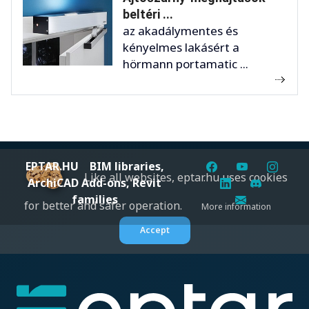
beltéri ...
az akadálymentes és
kényelmes lakásért a
hörmann portamatic ...
EPTAR.HU
BIM libraries,
Like all websites, eptar.hu uses cookies
ArchiCAD Add-ons, Revit
families
for better and safer operation.
More information
Accept