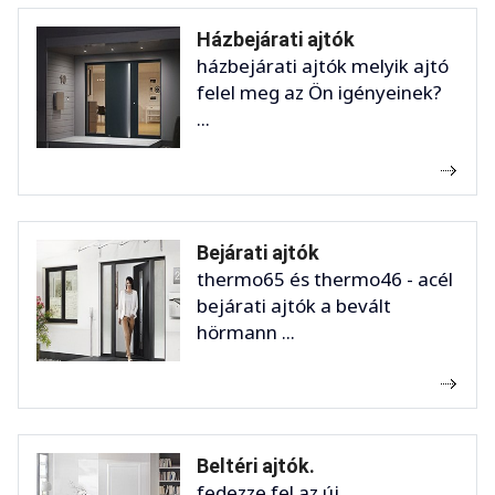
Házbejárati ajtók
házbejárati ajtók melyik ajtó
felel meg az Ön igényeinek?
...
Bejárati ajtók
thermo65 és thermo46 - acél
bejárati ajtók a bevált
hörmann ...
Beltéri ajtók.
fedezze fel az új