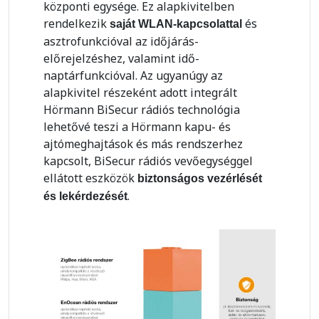
központi egysége. Ez alapkivitelben
rendelkezik
és
saját WLAN-kapcsolattal
asztrofunkcióval az időjárás-
előrejelzéshez, valamint idő-
naptárfunkcióval. Az ugyanúgy az
alapkivitel részeként adott integrált
Hörmann BiSecur rádiós technológia
lehetővé teszi a Hörmann kapu- és
ajtómeghajtások és más rendszerhez
kapcsolt, BiSecur rádiós vevőegységgel
ellátott eszközök
biztonságos vezérlését
.
és lekérdezését