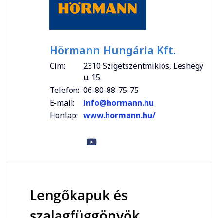
Hörmann Hungária Kft.
Cím:
2310 Szigetszentmiklós, Leshegy
u. 15.
Telefon:
06-80-88-75-75
E-mail:
info@hormann.hu
Honlap:
www.hormann.hu/
Lengőkapuk és
szalagfüggönyök