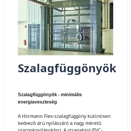
Szalagfüggönyök
Szalagfüggönyök - minimális
energiaveszteség
A Hörmann Flex-szalagfüggöny különösen
kedvező árú nyílászáró a nagy méretű
csarnoknyílásokhoz. A strapabíró PVC-