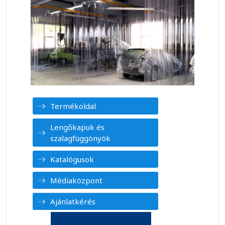
Termékoldal
Lengőkapuk és
szalagfüggönyök
Katalógusok
Médiaközpont
Ajánlatkérés