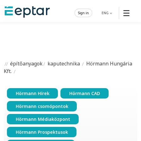
☰
Sign in
ENG
építőanyagok
kaputechnika
Hörmann Hungária
Kft.
Hörmann Hírek
Hörmann CAD
Hörmann csomópontok
Hörmann Médiaközpont
Hörmann Prospektusok