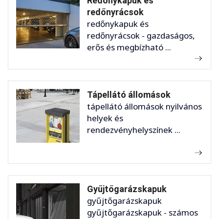
Redőnykapuk és
redőnyrácsok
redőnykapuk és
redőnyrácsok - gazdaságos,
erős és megbízható ...
Tápellátó állomások
tápellátó állomások nyilvános
helyek és
rendezvényhelyszínek ...
Gyűjtőgarázskapuk
gyűjtőgarázskapuk
gyűjtőgarázskapuk - számos