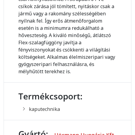
csíkok zárása jól tömített, nyitáskor csak a
jármű vagy a rakomány szélességében
nyílnak fel. Így erős átmenőforgalom
esetén is a minimumra redukálható a
hőveszteség. A kiváló minőségű, átlátszó
Flex-szalagfüggöny javítja a
fényviszonyokat és csökkenti a világítási
költségeket. Alkalmas élelmiszeripari vagy
gyógyszeripari felhasználásra, és
mélyhűtött terekhez is.
Termékcsoport:
kaputechnika
Gyártó:
Hörmann Hungária Kft.