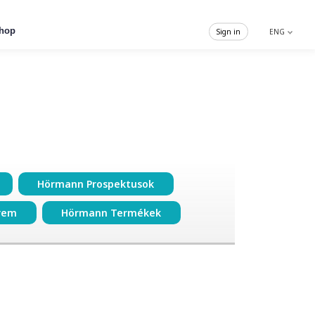
hop
Sign in
ENG
Hörmann Prospektusok
rem
Hörmann Termékek