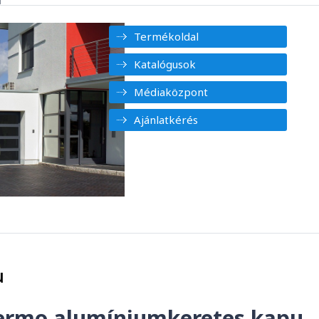
Termékoldal
Katalógusok
Médiaközpont
Ajánlatkérés
u
hermo alumíniumkeretes kapu