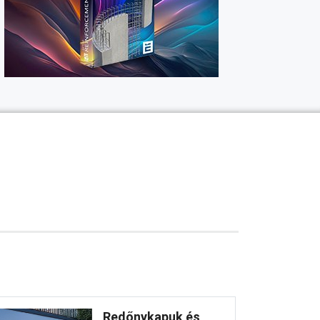
Redőnykapuk és