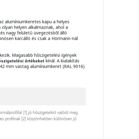
 az alumíniumkeretes kapu a helyes
 olyan helyen alkalmaznak, ahol a
s nagy felületű üvegezésből álló
önösen karcálló és csak a Hörmann-nál
elkezik. Magasabb hőszigetelési igények
kínál. A kialakítás
zigetelési értékeket
a 42 mm vastag alumíniumkeret (RAL 9016)