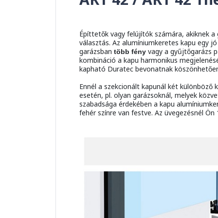
Építtetők vagy felújítók számára, akiknek 
választás. Az alumíniumkeretes kapu egy jó
garázsban
vagy a gyűjtőgarázs 
több fény
kombináció a kapu harmonikus megjelenését
kapható Duratec bevonatnak köszönhetően
Ennél a szekcionált kapunál két különböző k
esetén, pl. olyan garázsoknál, melyek közve
szabadsága érdekében a kapu alumíniumkere
fehér színre van festve. Az üvegezésnél Ön 