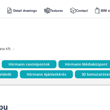
Detail drawings
Textures
Contact
BIM s
ia Kft.
Hörmann csomópontok
Hörmann Médiaközpont
Videók
Hörmann Ajánlatkérés
3D bemutatóte
pu