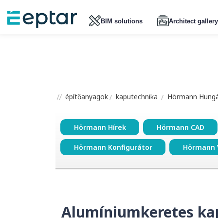
BIM solutions
Architect gallery
építőanyagok
kaputechnika
Hörmann Hungár
Hörmann Hírek
Hörmann CAD
Hörmann Konfigurátor
Hörmann 
Alumíniumkeretes ka