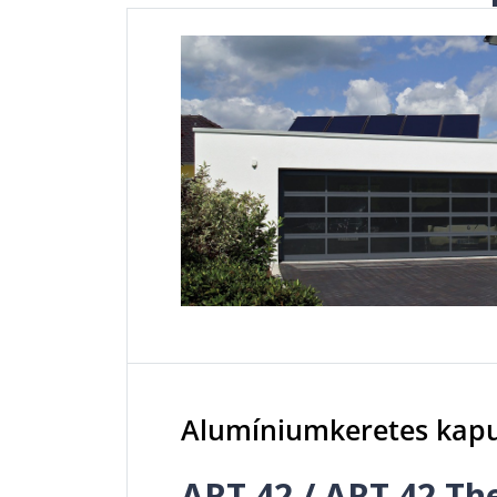
Alumíniumkeretes kap
ART 42 / ART 42 T