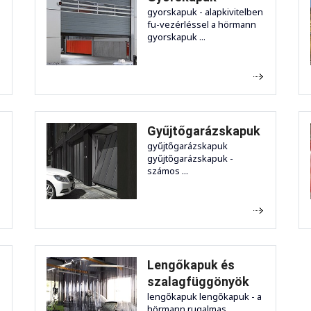
gyorskapuk - alapkivitelben
fu-vezérléssel a hörmann
gyorskapuk ...
Gyűjtőgarázskapuk
gyűjtőgarázskapuk
gyűjtőgarázskapuk -
számos ...
Lengőkapuk és
szalagfüggönyök
lengőkapuk lengőkapuk - a
hörmann rugalmas