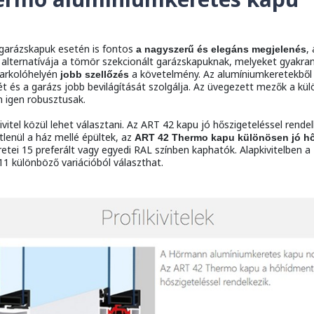
a garázskapuk esetén is fontos
,
a nagyszerű és elegáns megjelenés
 alternatívája a tömör szekcionált garázskapuknak, melyeket gyakran
parkolóhelyén
a követelmény. Az alumíniumkeretekből é
jobb szellőzés
 és a garázs jobb bevilágítását szolgálja. Az üvegezett mezők a kül
 igen robusztusak.
ivitel közül lehet választani. Az ART 42 kapu jó hőszigeteléssel rend
tlenül a ház mellé épültek, az
ART 42 Thermo kapu különösen jó hős
tei 15 preferált vagy egyedi RAL színben kaphatók. Alapkivitelben 
11 különböző variációból választhat.