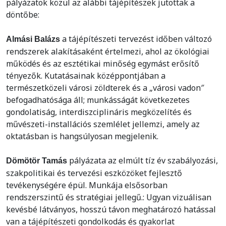
pályázatok közül az alábbi tájépítészek jutottak a
döntőbe:
a tájépítészeti tervezést időben változó
Almási Balázs
rendszerek alakításaként értelmezi, ahol az ökológiai
működés és az esztétikai minőség egymást erősítő
tényezők. Kutatásainak középpontjában a
természetközeli városi zöldterek és a „városi vadon″
befogadhatósága áll; munkásságát következetes
gondolatiság, interdiszciplináris megközelítés és
művészeti-installációs szemlélet jellemzi, amely az
oktatásban is hangsúlyosan megjelenik.
pályázata az elmúlt tíz év szabályozási,
Dömötör Tamás
szakpolitikai és tervezési eszközöket fejlesztő
tevékenységére épül. Munkája elsősorban
rendszerszintű és stratégiai jellegű.: Ugyan vizuálisan
kevésbé látványos, hosszú távon meghatározó hatással
van a tájépítészeti gondolkodás és gyakorlat