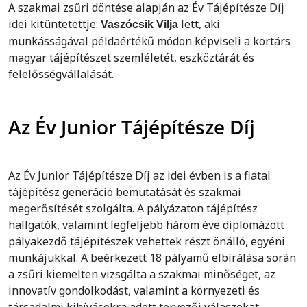
A szakmai zsűri döntése alapján az Év Tájépítésze Díj
idei kitüntetettje:
lett, aki
Vaszócsik Vilja
munkásságával példaértékű módon képviseli a kortárs
magyar tájépítészet szemléletét, eszköztárát és
felelősségvállalását.
Az Év Junior Tájépítésze Díj
Az Év Junior Tájépítésze Díj az idei évben is a fiatal
tájépítész generáció bemutatását és szakmai
megerősítését szolgálta. A pályázaton tájépítész
hallgatók, valamint legfeljebb három éve diplomázott
pályakezdő tájépítészek vehettek részt önálló, egyéni
munkájukkal. A beérkezett 18 pályamű elbírálása során
a zsűri kiemelten vizsgálta a szakmai minőséget, az
innovatív gondolkodást, valamint a környezeti és