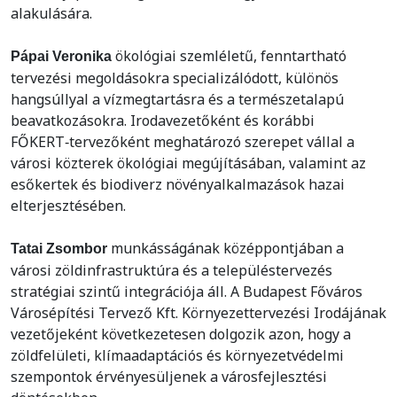
alakulására.
ökológiai szemléletű, fenntartható
Pápai Veronika
tervezési megoldásokra specializálódott, különös
hangsúllyal a vízmegtartásra és a természetalapú
beavatkozásokra. Irodavezetőként és korábbi
FŐKERT‑tervezőként meghatározó szerepet vállal a
városi közterek ökológiai megújításában, valamint az
esőkertek és biodiverz növényalkalmazások hazai
elterjesztésében.
munkásságának középpontjában a
Tatai Zsombor
városi zöldinfrastruktúra és a településtervezés
stratégiai szintű integrációja áll. A Budapest Főváros
Városépítési Tervező Kft. Környezettervezési Irodájának
vezetőjeként következetesen dolgozik azon, hogy a
zöldfelületi, klímaadaptációs és környezetvédelmi
szempontok érvényesüljenek a városfejlesztési