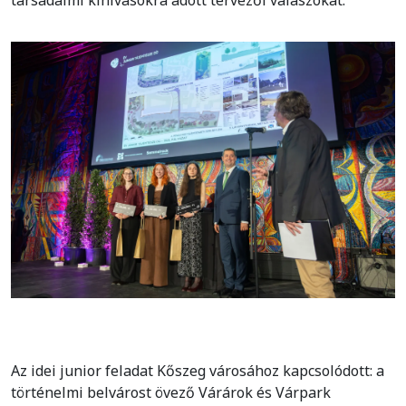
társadalmi kihívásokra adott tervezői válaszokat.
Az idei junior feladat Kőszeg városához kapcsolódott: a
történelmi belvárost övező Várárok és Várpark