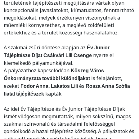
területének tájépítészeti megújítására vártak olyan
koncepcionális javaslatokat, klímatudatos, fenntartható
megoldásokat, melyek érzékenyen viszonyulnak a
műemléki környezethez, a meglévő zöldfelületi
értékekhez és a terület közösségi használatához.
A szakmai zsűri döntése alapján az
Év Junior
nyerte el
Tájépítésze Díjat Csákvári Lili Csenge
kiemelkedő pályamunkájával.
A pályázathoz kapcsolódóan
Kőszeg Város
is felajánlott,
Önkormányzata további különdíjakat
ezeket
és
Fodor Anna, Lakatos Lili
Rosza Anna Szófia
kapták.
fiatal tájépítészek
Az idei Év Tájépítésze és Év Junior Tájépítésze Díjak
ismét világosan megmutatták, milyen sokszínű, magas
szakmai színvonalú és társadalmi felelősséggel
gondolkodó a hazai tájépítész közösség. A pályázatok és
a díjazott munkák egyértelműen jelzik, hogy a