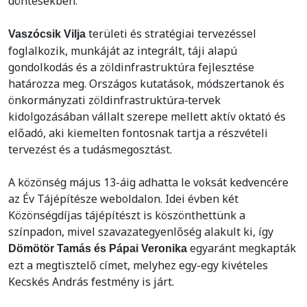
döntésekben.
területi és stratégiai tervezéssel
Vaszócsik Vilja
foglalkozik, munkáját az integrált, táji alapú
gondolkodás és a zöldinfrastruktúra fejlesztése
határozza meg. Országos kutatások, módszertanok és
önkormányzati zöldinfrastruktúra‑tervek
kidolgozásában vállalt szerepe mellett aktív oktató és
előadó, aki kiemelten fontosnak tartja a részvételi
tervezést és a tudásmegosztást.
A közönség május 13-áig adhatta le voksát kedvencére
az Év Tájépítésze weboldalon. Idei évben két
Közönségdíjas tájépítészt is köszönthettünk a
színpadon, mivel szavazategyenlőség alakult ki, így
egyaránt megkapták
Dömötör Tamás és Pápai Veronika
ezt a megtisztelő címet, melyhez egy-egy kivételes
Kecskés András festmény is járt.