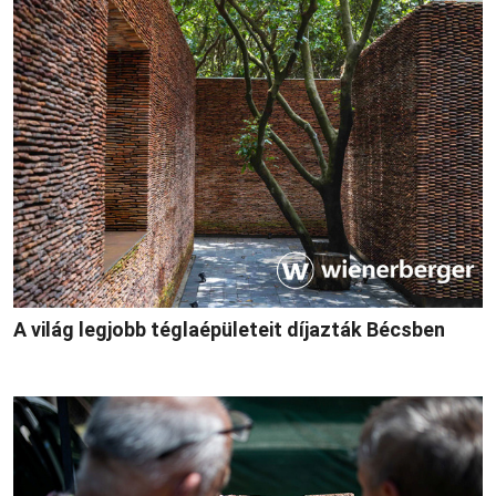
A világ legjobb téglaépületeit díjazták Bécsben