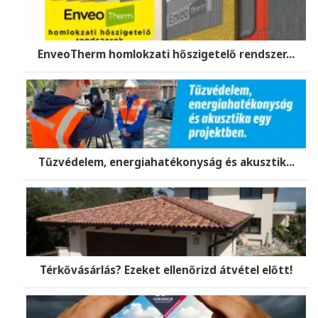
EnveoTherm homlokzati hőszigetelő rendszer...
Tűzvédelem, energiahatékonyság és akusztik...
Térkővásárlás? Ezeket ellenőrizd átvétel előtt!