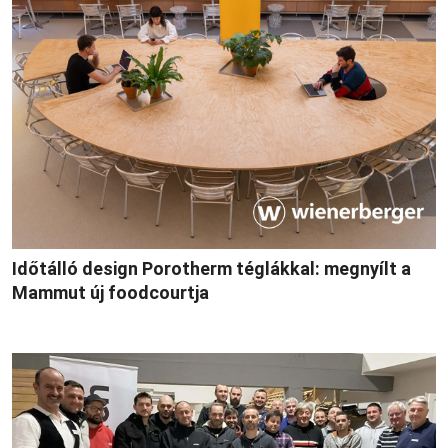
Időtálló design Porotherm téglákkal: megnyílt a
Mammut új foodcourtja