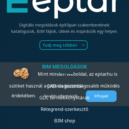
Digitális megoldások építőipari szakembereknek:
katalógusok, BIM fájlok, cikkek és inspirációk egy helyen.
Tudj meg többet
BIM MEGOLDÁSOK
Mint minden weboldal, az eptar.hu is
sütiket használ a jobb és biztonságosabb működés
CAD kiegészítők
érdekében.
További információk
Elfogad
GDL termékkönyvtárak
Rétegrend-szerkesztő
BIM shop