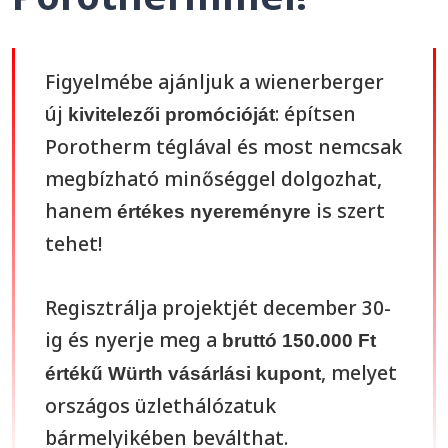
Figyelmébe ajánljuk a wienerberger
új
: építsen
kivitelezői promócióját
Porotherm téglával és most nemcsak
megbízható minőséggel dolgozhat,
hanem
is szert
értékes nyereményre
tehet!
Regisztrálja projektjét december 30-
ig és nyerje meg a
bruttó 150.000 Ft
, melyet
értékű Würth vásárlási kupont
országos üzlethálózatuk
bármelyikében beválthat.