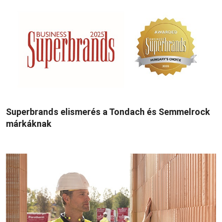
Superbrands elismerés a Tondach és Semmelrock
márkáknak