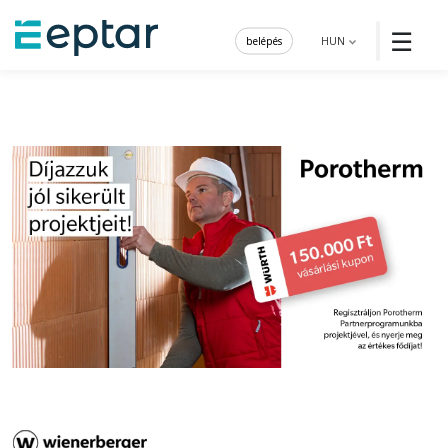
☰
belépés
HUN