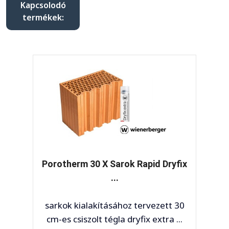
Kapcsolodó
termékek:
otherm 30 X Sarok Rapid Dryfix
Poroth
...
25 c
rkok kialakításához tervezett 30
ajá
-es csiszolt tégla dryfix extra ...