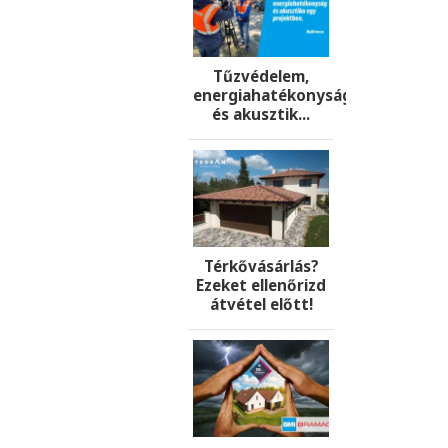
Tűzvédelem,
energiahatékonyság
és akusztik...
Térkővásárlás?
Ezeket ellenőrizd
átvétel előtt!