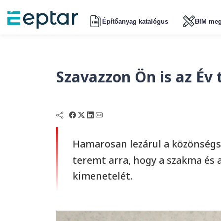
Építőanyag katalógus
BIM meg
Szavazzon Ön is az Év 
Hamarosan lezárul a közönségs
teremt arra, hogy a szakma és 
kimenetelét.