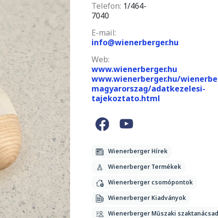
Telefon:
1/464-
7040
E-mail:
info@wienerberger.hu
Web:
www.wienerberger.hu
www.wienerberger.hu/wienerbe
magyarorszag/adatkezelesi-
tajekoztato.html
Wienerberger Hírek
Wienerberger Termékek
Wienerberger csomópontok
Wienerberger Kiadványok
Wienerberger Műszaki szaktanácsa