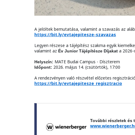
A jelöltek bemutatása, valamint a szavazás az alább
https://bit.ly/evtajepitesze-szavazas
Legyen részese a tájépítész szakma egyik kiemelke
valamint az
a 2026-o
Év Junior Tájépítésze Díjakat
MATE Budai Campus - Díszterem
Helyszín:
2026. május 14. (csütörtök), 17:00
Időpont:
A rendezvényen való részvétel előzetes regisztráció
https://bit.ly/evtajepitesze_regisztracio
További részletek és 
www.wienerberger.h