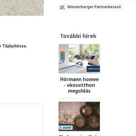
Wienerberger Partnerkereső
További hírek
,
v Tájépítésze
Hörmann homee
- okosotthon
megoldás