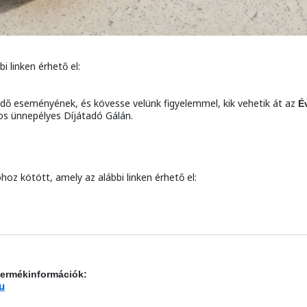
i linken érhető el:
dő eseményének, és kövesse velünk figyelemmel, kik vehetik át az
É
s ünnepélyes Díjátadó Gálán.
hoz kötött, amely az alábbi linken érhető el:
termékinformációk:
u