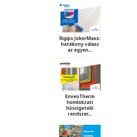
Rigips JokerMaxx:
hatékony válasz
az egyen...
EnveoTherm
homlokzati
hőszigetelő
rendszer...