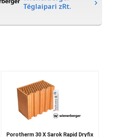
Téglaipari zRt.
Porotherm 30 X Sarok Rapid Dryfix
Na