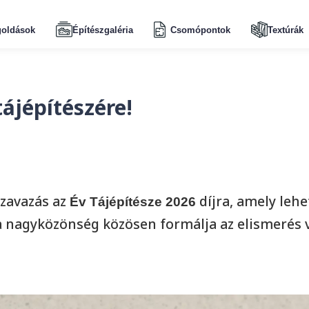
oldások
Építészgaléria
Csomópontok
Textúrák
tájépítészére!
zavazás az
díjra, amely leh
Év Tájépítésze 2026
a nagyközönség közösen formálja az elismerés 