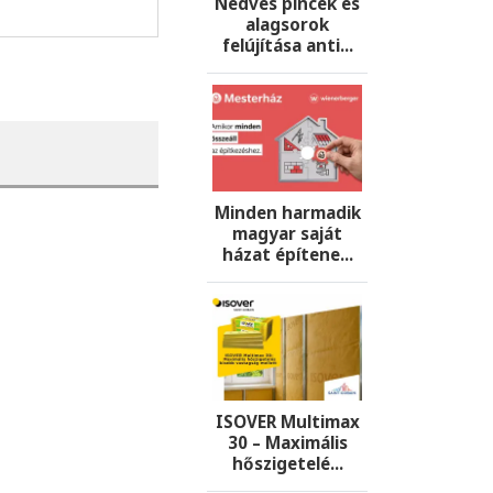
Nedves pincék és
alagsorok
felújítása anti...
Minden harmadik
magyar saját
házat építene...
ISOVER Multimax
30 – Maximális
hőszigetelé...