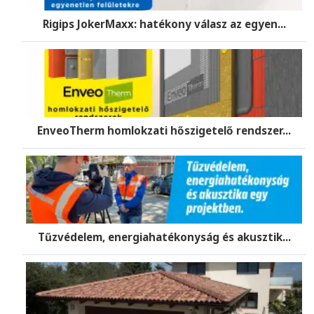
Rigips JokerMaxx: hatékony válasz az egyen...
EnveoTherm homlokzati hőszigetelő rendszer...
Tűzvédelem, energiahatékonyság és akusztik...