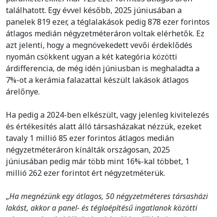
találhatott. Egy évvel később, 2025 júniusában a
panelek 819 ezer, a téglalakások pedig 878 ezer forintos
átlagos medián négyzetméteráron voltak elérhetők. Ez
azt jelenti, hogy a megnövekedett vevői érdeklődés
nyomán csökkent ugyan a két kategória közötti
árdifferencia, de még idén júniusban is meghaladta a
7%-ot a kerámia falazattal készült lakások átlagos
árelőnye.
Ha pedig a 2024-ben elkészült, vagy jelenleg kivitelezés
és értékesítés alatt álló társasházakat nézzük, ezeket
tavaly 1 millió 85 ezer forintos átlagos medián
négyzetméteráron kínálták országosan, 2025
júniusában pedig már több mint 16%-kal többet, 1
millió 262 ezer forintot ért négyzetméterük.
„
Ha megnézünk egy átlagos, 50 négyzetméteres társasházi
lakást, akkor a panel- és téglaépítésű ingatlanok közötti