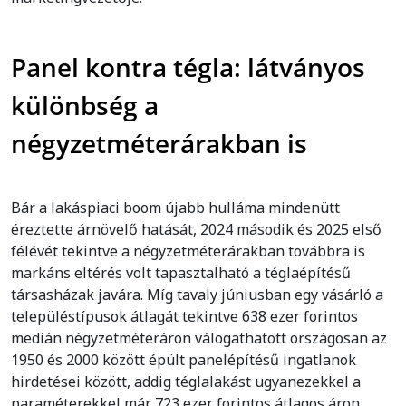
Panel kontra tégla: látványos
különbség a
négyzetméterárakban is
Bár a lakáspiaci boom újabb hulláma mindenütt
éreztette árnövelő hatását, 2024 második és 2025 első
félévét tekintve a négyzetméterárakban továbbra is
markáns eltérés volt tapasztalható a téglaépítésű
társasházak javára. Míg tavaly júniusban egy vásárló a
településtípusok átlagát tekintve 638 ezer forintos
medián négyzetméteráron válogathatott országosan az
1950 és 2000 között épült panelépítésű ingatlanok
hirdetései között, addig téglalakást ugyanezekkel a
paraméterekkel már 723 ezer forintos átlagos áron