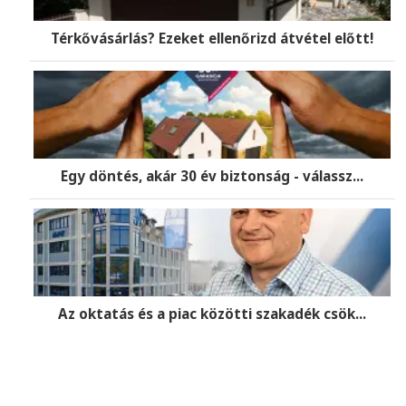
Térkővásárlás? Ezeket ellenőrizd átvétel előtt!
Egy döntés, akár 30 év biztonság - válassz...
Az oktatás és a piac közötti szakadék csök...