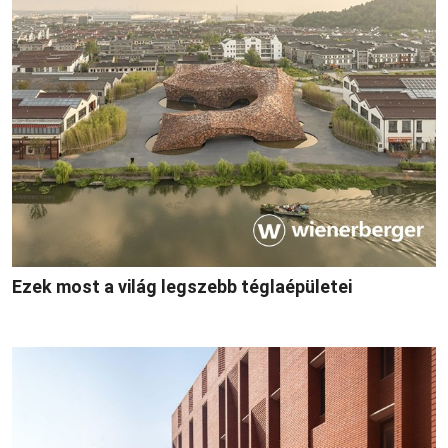
Ezek most a világ legszebb téglaépületei