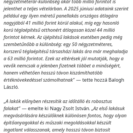
négyzetméterár-különbség akár több millió forintot is
jelenthet a teljes vételárban. A 2025 júniusi adataink szerint
például egy ilyen méretű panellakás országos átlagára
nagyjából 41 millió forint körül alakul, míg egy hasonló
korú téglaépítésű otthonért átlagosan közel 44 millió
forintot kérnek. Az újépítésű lakások esetében pedig még
szembetűnőbb a különbség: egy 50 négyzetméteres,
korszerű téglaépítésű társasházi lakás ára már meghaladja
a 63 millió forintot. Ezek az eltérések jól mutatják, hogy a
vevők nemcsak a jelenben fizetnek többet a minőségért,
hanem vélhetően hosszú távon kiszámíthatóbb
értéknövekedéssel számolhatnak
″ — tette hozzá Balogh
László.
„
A lakók előnyben részesítik az időtálló és robosztus
falakat
″ — emelte ki Nagy Zsolt István. „
Az első lakásuk
megvásárlására készülőknek különösen fontos, hogy olyan
építőanyagokkal és műszaki megoldásokkal készült
ingatlant válasszanak, amely hosszú távon biztosít