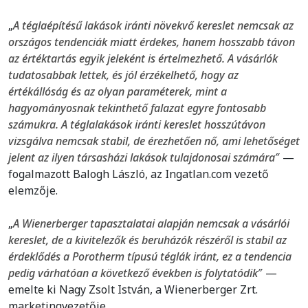
„
A téglaépítésű lakások iránti növekvő kereslet nemcsak az
országos tendenciák miatt érdekes, hanem hosszabb távon
az értéktartás egyik jeleként is értelmezhető. A vásárlók
tudatosabbak lettek, és jól érzékelhető, hogy az
értékállóság és az olyan paraméterek, mint a
hagyományosnak tekinthető falazat egyre fontosabb
számukra. A téglalakások iránti kereslet hosszútávon
vizsgálva nemcsak stabil, de érezhetően nő, ami lehetőséget
jelent az ilyen társasházi lakások tulajdonosai számára
″ —
fogalmazott Balogh László, az Ingatlan.com vezető
elemzője.
„
A Wienerberger tapasztalatai alapján nemcsak a vásárlói
kereslet, de a kivitelezők és beruházók részéről is stabil az
érdeklődés a Porotherm típusú téglák iránt, ez a tendencia
pedig várhatóan a következő években is folytatódik
″ —
emelte ki Nagy Zsolt István, a Wienerberger Zrt.
marketingvezetője.