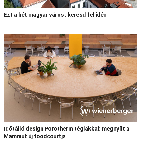
Ezt a hét magyar várost keresd fel idén
Időtálló design Porotherm téglákkal: megnyílt a
Mammut új foodcourtja