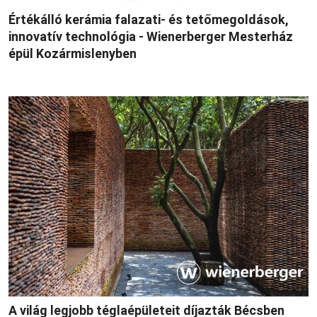
Értékálló kerámia falazati- és tetőmegoldások,
innovatív technológia - Wienerberger Mesterház
épül Kozármislenyben
A világ legjobb téglaépületeit díjazták Bécsben