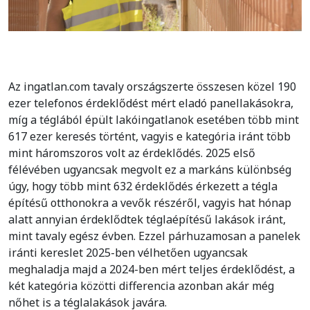
Az ingatlan.com tavaly országszerte összesen közel 190
ezer telefonos érdeklődést mért eladó panellakásokra,
míg a téglából épült lakóingatlanok esetében több mint
617 ezer keresés történt, vagyis e kategória iránt több
mint háromszoros volt az érdeklődés. 2025 első
félévében ugyancsak megvolt ez a markáns különbség
úgy, hogy több mint 632 érdeklődés érkezett a tégla
építésű otthonokra a vevők részéről, vagyis hat hónap
alatt annyian érdeklődtek téglaépítésű lakások iránt,
mint tavaly egész évben. Ezzel párhuzamosan a panelek
iránti kereslet 2025-ben vélhetően ugyancsak
meghaladja majd a 2024-ben mért teljes érdeklődést, a
két kategória közötti differencia azonban akár még
nőhet is a téglalakások javára.