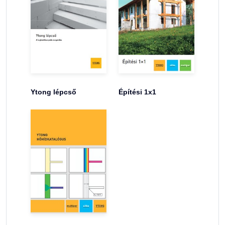
Ytong lépcső
Építési 1x1