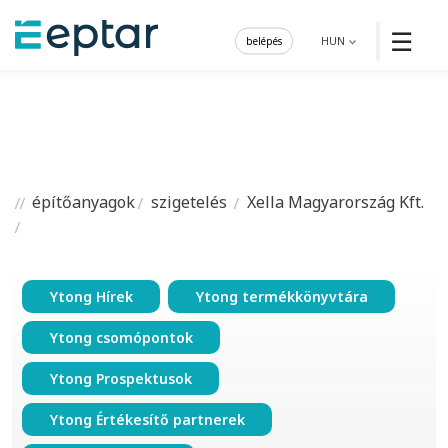
☰
belépés
HUN
építőanyagok
szigetelés
Xella Magyarország Kft.
Ytong Hírek
Ytong termékkönyvtára
Ytong csomópontok
Ytong Prospektusok
Ytong Értékesítő partnerek