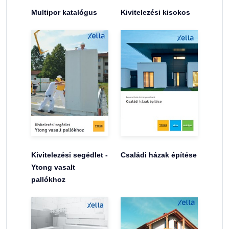
Multipor katalógus
Kivitelezési kisokos
Kivitelezési segédlet -
Családi házak építése
Ytong vasalt
pallókhoz