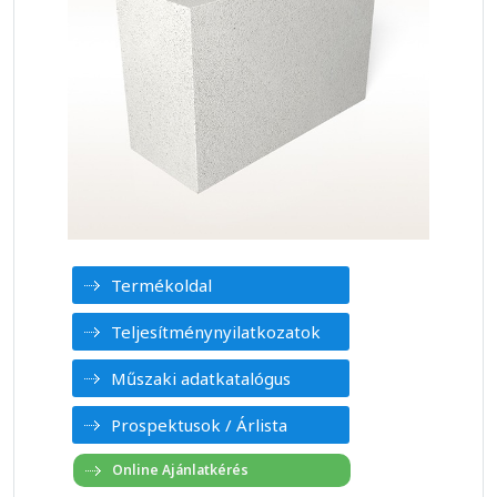
Termékoldal
Teljesítménynyilatkozatok
Műszaki adatkatalógus
Prospektusok / Árlista