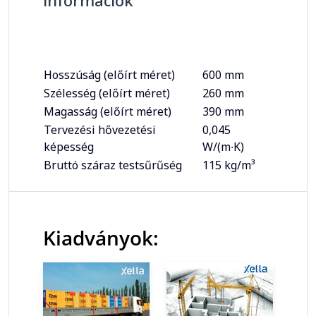
információk
Hosszúság (előírt méret)
600 mm
Szélesség (előírt méret)
260 mm
Magasság (előírt méret)
390 mm
Tervezési hővezetési
0,045
képesség
W/(m∙K)
Bruttó száraz testsűrűség
115 kg/m³
Kiadványok: