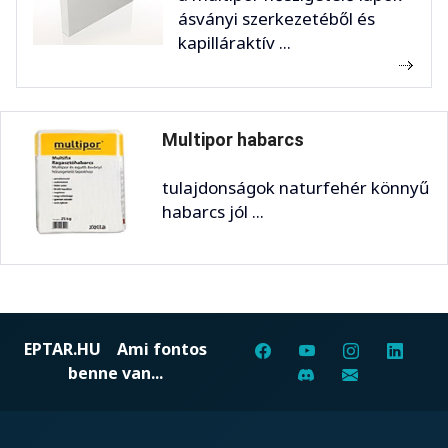
ásványi szerkezetéből és
kapilláraktív ...
Multipor habarcs
tulajdonságok naturfehér könnyű
habarcs jól ...
EPTAR.HU
Ami fontos
benne van...