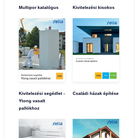
Multipor katalógus
Kivitelezési kisokos
Kivitelezési segédlet -
Családi házak építése
Ytong vasalt
pallókhoz