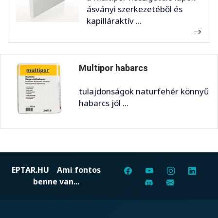
ásványi szerkezetéből és
kapilláraktív ...
Multipor habarcs
tulajdonságok naturfehér könnyű
habarcs jól ...
EPTAR.HU
Ami fontos
benne van...