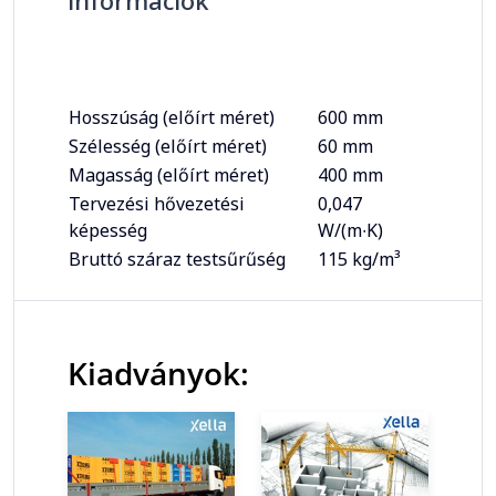
információk
Hosszúság (előírt méret)
600 mm
Szélesség (előírt méret)
60 mm
Magasság (előírt méret)
400 mm
Tervezési hővezetési
0,047
képesség
W/(m∙K)
Bruttó száraz testsűrűség
115 kg/m³
Kiadványok: