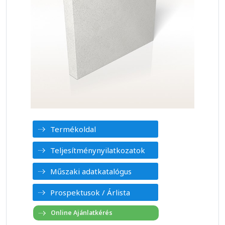
Termékoldal
Teljesítménynyilatkozatok
Műszaki adatkatalógus
Prospektusok / Árlista