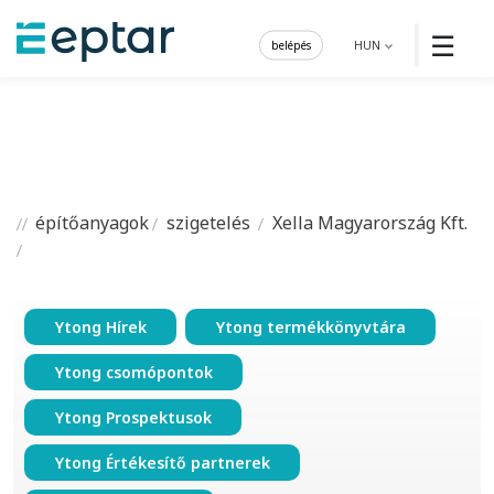
☰
belépés
HUN
építőanyagok
szigetelés
Xella Magyarország Kft.
Ytong Hírek
Ytong termékkönyvtára
Ytong csomópontok
Ytong Prospektusok
Ytong Értékesítő partnerek