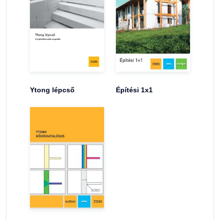
Ytong lépcső
Építési 1x1