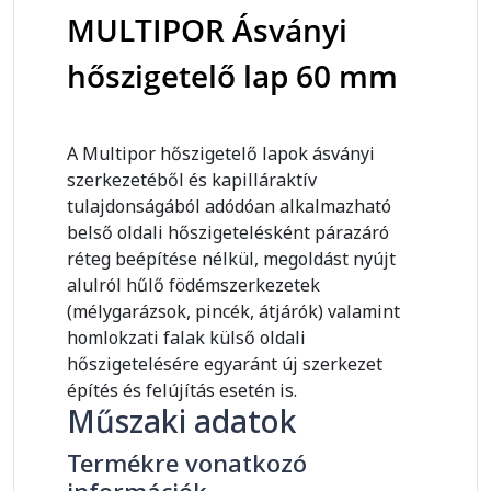
MULTIPOR Ásványi
hőszigetelő lap 60 mm
A Multipor hőszigetelő lapok ásványi
szerkezetéből és kapilláraktív
tulajdonságából adódóan alkalmazható
belső oldali hőszigetelésként párazáró
réteg beépítése nélkül, megoldást nyújt
alulról hűlő födémszerkezetek
(mélygarázsok, pincék, átjárók) valamint
homlokzati falak külső oldali
hőszigetelésére egyaránt új szerkezet
építés és felújítás esetén is.
Műszaki adatok
Termékre vonatkozó