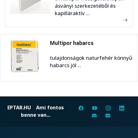
ásványi szerkezetéből és
kapilláraktív ...
Multipor habarcs
tulajdonságok naturfehér könnyű
habarcs jól ...
EPTAR.HU
Ami fontos
benne van...