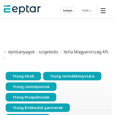
☰
belépés
HUN
építőanyagok
szigetelés
Xella Magyarország Kft.
Ytong Hírek
Ytong termékkönyvtára
Ytong csomópontok
Ytong Prospektusok
Ytong Értékesítő partnerek