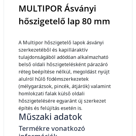
MULTIPOR Ásványi
hőszigetelő lap 80 mm
A Multipor hőszigetelő lapok ásványi
szerkezetéből és kapilláraktív
tulajdonságából adódóan alkalmazható
belső oldali hőszigetelésként párazáró
réteg beépítése nélkül, megoldást nyújt
alulról hűlő födémszerkezetek
(mélygarázsok, pincék, átjárók) valamint
homlokzati falak külső oldali
hőszigetelésére egyaránt új szerkezet
építés és felújítás esetén is.
Műszaki adatok
Termékre vonatkozó