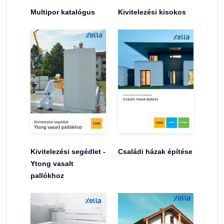
Multipor katalógus
Kivitelezési kisokos
Kivitelezési segédlet -
Családi házak építése
Ytong vasalt
pallókhoz