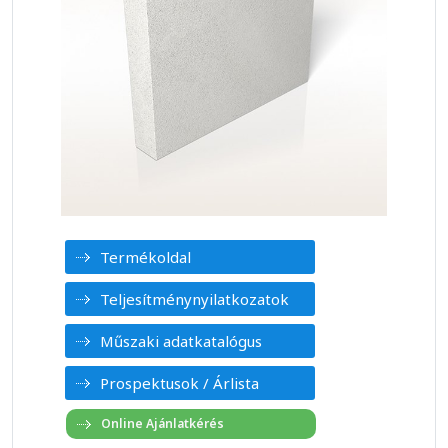
Termékoldal
Teljesítménynyilatkozatok
Műszaki adatkatalógus
Prospektusok / Árlista