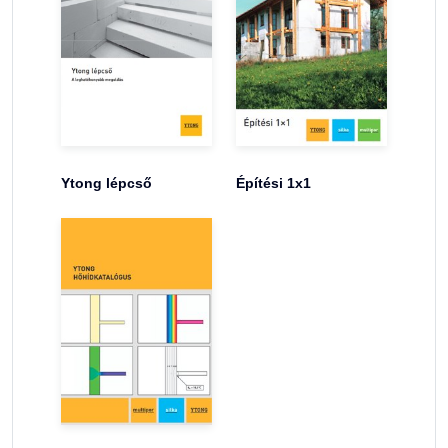
Ytong lépcső
Építési 1x1