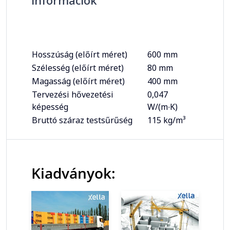
információk
Hosszúság (előírt méret)
600 mm
Szélesség (előírt méret)
80 mm
Magasság (előírt méret)
400 mm
Tervezési hővezetési
0,047
képesség
W/(m∙K)
Bruttó száraz testsűrűség
115 kg/m³
Kiadványok: