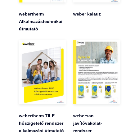
webertherm
weber kalauz
Alkalmazástechnikai
útmutató
webertherm TILE
webersan
hőszigetelő rendszer
javítóvakolat-
alkalmazási útmutató
rendszer