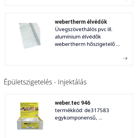
webertherm élvédők
Üvegszövethálós pvc ill.
alumínium élvédők
webertherm hőszigetelő ...
Épületszigetelés - Injektálás
weber.tec 946
termékkód: de317583
egykomponensű, ...