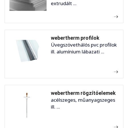
extrudált ...
webertherm profilok
Üvegszövethálós pvc profilok
ill. alumínium lábazati ...
webertherm rögzítőelemek
acélszeges, műanyagszeges
ill. ...