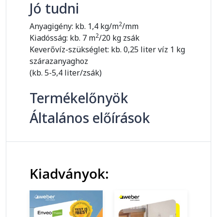
Jó tudni
2
Anyagigény: kb. 1,4 kg/m
/mm
2
Kiadósság: kb. 7 m
/20 kg zsák
Keverővíz-szükséglet: kb. 0,25 liter víz 1 kg
szárazanyaghoz
(kb. 5-5,4 liter/zsák)
Termékelőnyök
Általános előírások
Kiadványok: