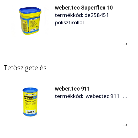
weber.tec Superflex 10
termékkód: de258451
polisztirollal ...
Tetőszigetelés
weber.tec 911
termékkód: weber.tec 911 ...