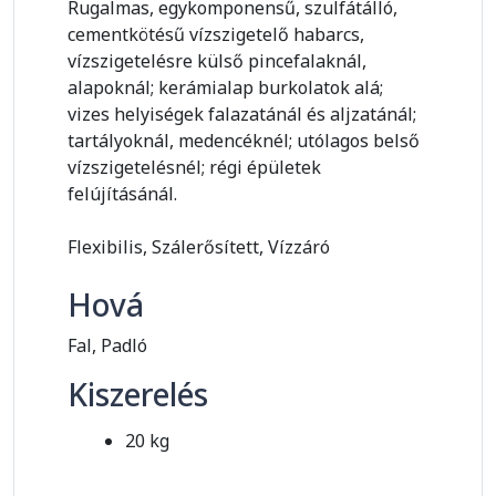
Rugalmas, egykomponensű, szulfátálló,
cementkötésű vízszigetelő habarcs,
vízszigetelésre külső pincefalaknál,
alapoknál; kerámialap burkolatok alá;
vizes helyiségek falazatánál és aljzatánál;
tartályoknál, medencéknél; utólagos belső
vízszigetelésnél; régi épületek
felújításánál.
Flexibilis, Szálerősített, Vízzáró
Hová
Fal, Padló
Kiszerelés
20 kg