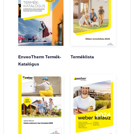
EnveoTherm Termék-
Terméklista
Katalógus