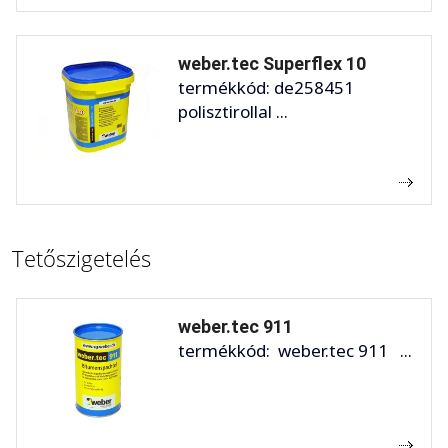
weber.tec Superflex 10
termékkód: de258451
polisztirollal ...
Tetőszigetelés
weber.tec 911
termékkód: weber.tec 911 ...