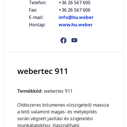
Telefon:
+36 26 567 600
Fax:
+36 26 567 606
E-mail:
info@hu.weber
Honlap:
www.hu.weber
webertec 911
weber.tec 911
Termékkód:
Oldószeres bitumenes vízszigetelő massza
a tető valamint magas- és mélyépítés
során végzett javítási és szigetelési
munkálatokhoz. Használható