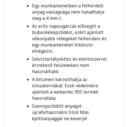
Egy munkamenetben a felhordott
anyag vastagsága nem haladhatja
meg a 4 mm-t.
Az erős napsugárzás elősegíti a
buborékképződést, ezért ajánlott
vékonyabb rétegeket felhordani és
egy munkamenetet többször
elvégezni.
Ivóvíztartályokhoz és élelmiszerrel
érintkező felületeken nem
használható.
A bitumen károsíthatja az
óncsatornákat. Ezek védelmére
ajánlott a weber.tec 905 termék
használata.
Szennyeződött anyagot
újrafelhasználni tilos! Más
építőanyaggal ne keverje!