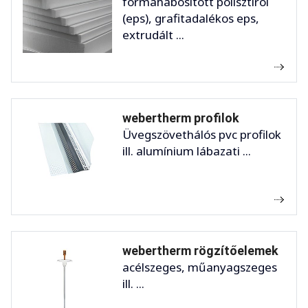
formahabosított polisztirol
(eps), grafitadalékos eps,
extrudált ...
webertherm profilok
Üvegszövethálós pvc profilok
ill. alumínium lábazati ...
webertherm rögzítőelemek
acélszeges, műanyagszeges
ill. ...