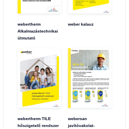
webertherm
weber kalauz
Alkalmazástechnikai
útmutató
webertherm TILE
webersan
hőszigetelő rendszer
javítóvakolat-