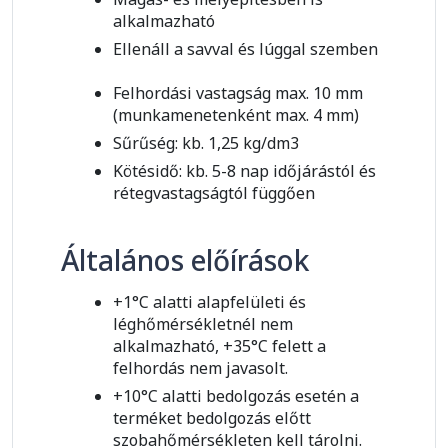
alkalmazható
Ellenáll a savval és lúggal szemben
Felhordási vastagság max. 10 mm
(munkamenetenként max. 4 mm)
Sűrűség: kb. 1,25 kg/dm3
Kötésidő: kb. 5-8 nap időjárástól és
rétegvastagságtól függően
Általános előírások
+1°C alatti alapfelületi és
léghőmérsékletnél nem
alkalmazható, +35°C felett a
felhordás nem javasolt.
+10°C alatti bedolgozás esetén a
terméket bedolgozás előtt
szobahőmérsékleten kell tárolni.