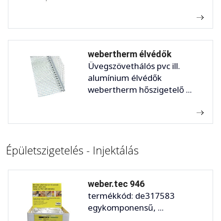
webertherm élvédők
Üvegszövethálós pvc ill.
alumínium élvédők
webertherm hőszigetelő ...
Épületszigetelés - Injektálás
weber.tec 946
termékkód: de317583
egykomponensű, ...