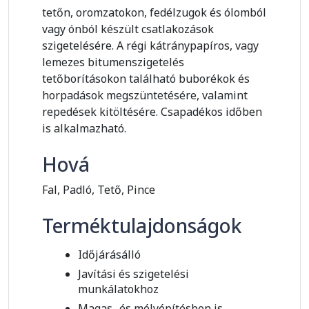
tetőn,
oromzatokon, fedélzugok és ólomból
vagy ónból készült csatlakozások
szigetelésére. A régi kátránypapíros, vagy
lemezes bitumenszigetelés
tetőborításokon található buborékok és
horpadások megszüntetésére, valamint
repedések kitöltésére. Csapadékos időben
is alkalmazható.
Hová
Fal, Padló, Tető, Pince
Terméktulajdonságok
Időjárásálló
Javítási és szigetelési
munkálatokhoz
Magas- és mélyépítésben is