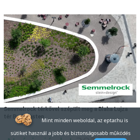
Semmelrock térkővel szépült meg a Blaha Lujza
tér Budapesten
Mint minden weboldal, az eptar.hu is
sütiket használ a jobb és biztonságosabb működés