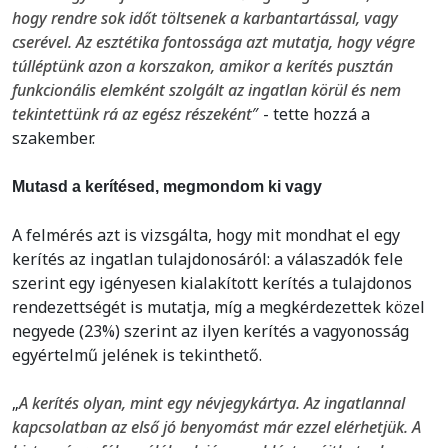
hogy rendre sok időt töltsenek a karbantartással, vagy
cserével. Az esztétika fontossága azt mutatja, hogy végre
túlléptünk azon a korszakon, amikor a kerítés pusztán
funkcionális elemként szolgált az ingatlan körül és nem
tekintettünk rá az egész részeként
″ - tette hozzá a
szakember.
Mutasd a kerítésed, megmondom ki vagy
A felmérés azt is vizsgálta, hogy mit mondhat el egy
kerítés az ingatlan tulajdonosáról: a válaszadók fele
szerint egy igényesen kialakított kerítés a tulajdonos
rendezettségét is mutatja, míg a megkérdezettek közel
negyede (23%) szerint az ilyen kerítés a vagyonosság
egyértelmű jelének is tekinthető.
„
A kerítés olyan, mint egy névjegykártya. Az ingatlannal
kapcsolatban az első jó benyomást már ezzel elérhetjük. A