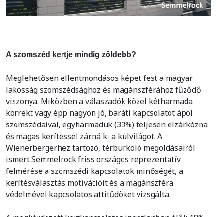
A szomszéd kertje mindig zöldebb?
Meglehetősen ellentmondásos képet fest a magyar
lakosság szomszédsághoz és magánszférához fűződő
viszonya. Miközben a válaszadók közel kétharmada
korrekt vagy épp nagyon jó, baráti kapcsolatot ápol
szomszédaival, egyharmaduk (33%) teljesen elzárkózna
és magas kerítéssel zárná ki a külvilágot. A
Wienerbergerhez tartozó, térburkoló megoldásairól
ismert Semmelrock friss országos reprezentatív
felmérése a szomszédi kapcsolatok minőségét, a
kerítésválasztás motivációit és a magánszféra
védelmével kapcsolatos attitűdöket vizsgálta.