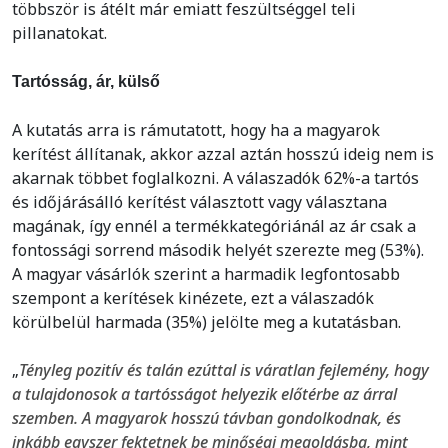
többször is átélt már emiatt feszültséggel teli
pillanatokat.
Tartósság, ár, külső
A kutatás arra is rámutatott, hogy ha a magyarok
kerítést állítanak, akkor azzal aztán hosszú ideig nem is
akarnak többet foglalkozni. A válaszadók 62%-a tartós
és időjárásálló kerítést választott vagy választana
magának, így ennél a termékkategóriánál az ár csak a
fontossági sorrend második helyét szerezte meg (53%).
A magyar vásárlók szerint a harmadik legfontosabb
szempont a kerítések kinézete, ezt a válaszadók
körülbelül harmada (35%) jelölte meg a kutatásban.
„
Tényleg pozitív és talán ezúttal is váratlan fejlemény, hogy
a tulajdonosok a tartósságot helyezik előtérbe az árral
szemben. A magyarok hosszú távban gondolkodnak, és
inkább egyszer fektetnek be minőségi megoldásba, mint