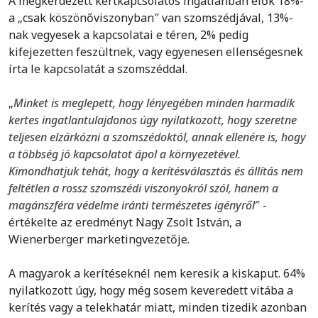
A megkérdezett kertkapcsolatos ingatlanban élők 18%-
a „csak köszönőviszonyban″ van szomszédjával, 13%-
nak vegyesek a kapcsolatai e téren, 2% pedig
kifejezetten feszültnek, vagy egyenesen ellenségesnek
írta le kapcsolatát a szomszéddal.
„
Minket is meglepett, hogy lényegében minden harmadik
kertes ingatlantulajdonos úgy nyilatkozott, hogy szeretne
teljesen elzárkózni a szomszédoktól, annak ellenére is, hogy
a többség jó kapcsolatot ápol a környezetével.
Kimondhatjuk tehát, hogy a kerítésválasztás és állítás nem
feltétlen a rossz szomszédi viszonyokról szól, hanem a
magánszféra védelme iránti természetes igényről
″ -
értékelte az eredményt Nagy Zsolt István, a
Wienerberger marketingvezetője.
A magyarok a kerítéseknél nem keresik a kiskaput. 64%
nyilatkozott úgy, hogy még sosem keveredett vitába a
kerítés vagy a telekhatár miatt, minden tizedik azonban