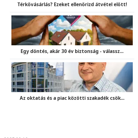
Térkővásárlás? Ezeket ellenőrizd átvétel előtt!
Egy döntés, akár 30 év biztonság - válassz...
Az oktatás és a piac közötti szakadék csök...