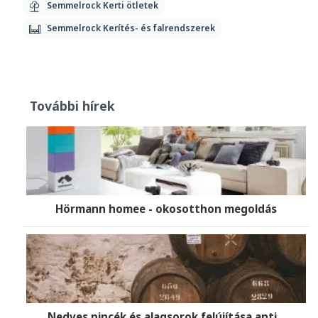
Semmelrock Kerti ötletek
Semmelrock Kerítés- és falrendszerek
További hírek
Hörmann homee - okosotthon megoldás
Nedves pincék és alagsorok felújítása anti...