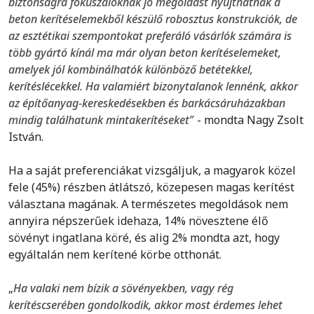
biztonságra fókuszálóknak jó megoldást nyújthatnak a
beton kerítéselemekből készülő robosztus konstrukciók, de
az esztétikai szempontokat preferáló vásárlók számára is
több gyártó kínál ma már olyan beton kerítéselemeket,
amelyek jól kombinálhatók különböző betétekkel,
kerítéslécekkel. Ha valamiért bizonytalanok lennénk, akkor
az építőanyag-kereskedésekben és barkácsáruházakban
mindig találhatunk mintakerítéseket
″ - mondta Nagy Zsolt
István.
Ha a saját preferenciákat vizsgáljuk, a magyarok közel
fele (45%) részben átlátszó, közepesen magas kerítést
választana magának. A természetes megoldások nem
annyira népszerűek idehaza, 14% növesztene élő
sövényt ingatlana köré, és alig 2% mondta azt, hogy
egyáltalán nem kerítené körbe otthonát.
„
Ha valaki nem bízik a sövényekben, vagy rég
kerítéscserében gondolkodik, akkor most érdemes lehet