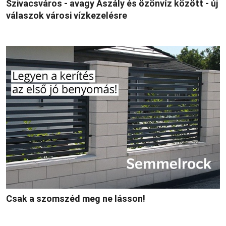
Szivacsváros - avagy Aszály és özönvíz között - új
válaszok városi vízkezelésre
Csak a szomszéd meg ne lásson!