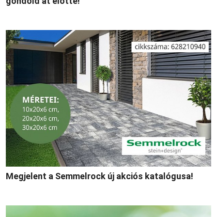
gondold át előtte!
Megjelent a Semmelrock új akciós katalógusa!