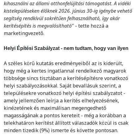
kihasználni az állami otthonfelújítási támogatást. A vidéki
kistelepüléseken élőknek 2026. június 30-ig igénybe vehető
segítség rendkívül sokrétűen felhasználható, így akár
kerítésépítés is megvalósítható
″ - tette hozzá a
marketingvezető.
Helyi Építési Szabályzat - nem tudtam, hogy van ilyen
A széles körű kutatás eredményeiből az is kiderült,
hogy még a kertes ingatlannal rendelkező magyarok
többsége sincs tisztában a kerítésépítésre vonatkozó
helyi szabályozásokkal. Saját bevallásuk szerint, a
településekre vonatkozó helyi építési szabályzatot -
amely jellemzően leírja a kerítés elhelyezésének,
kinézetének és maximálisan megengedhető
magasságának a pontos kereteit - még a korábban a
telekhatáron kerítést állított válaszadók közül is csak
minden tizedik (9%) ismerte és követte pontosan.