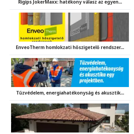
Rigips JokerMaxx: hatékony válasz az egyen...
EnveoTherm homlokzati hőszigetelő rendszer...
Tűzvédelem, energiahatékonyság és akusztik...