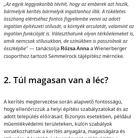
„Az egyik leggyakoribb tévhit, hogy az emberek azt hiszik,
bármelyik kerítés bármelyik ingatlanhoz illik. A tökéletes
összhang eléréséhez fontos figyelembe venni az adott
ingatlan építészeti stílusát, a környék arculatát, valamint az
ingatlan funkcióját is. Választhatunk olyan térkőelemeket is,
amik nemcsak stílusukban, de színükben is passzolnak az
összképbe″
— tanácsolja
a Wienerberger
Rózsa Anna
csoporthoz tartozó Semmelrock tájépítész mérnöke.
2. Túl magasan van a léc?
A kerítés megtervezése során alapvető fontosságú,
hogy ellenőrizzük a helyi építési szabályzatokat és az
adott település előírásait. Bizonyos esetekben, például
műemlékvédelmi területeken, külön szabályok
vonatkozhatnak a kerítés anyagára, magasságára és