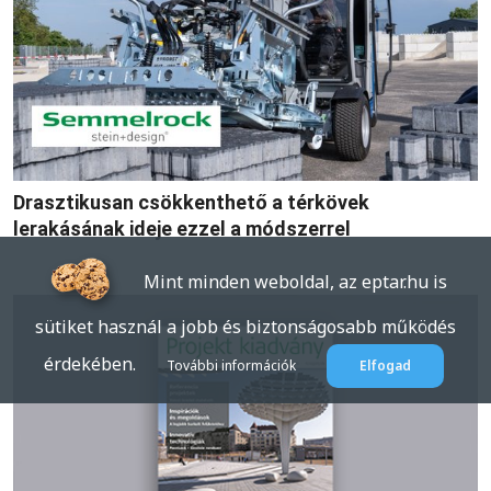
Drasztikusan csökkenthető a térkövek
lerakásának ideje ezzel a módszerrel
Mint minden weboldal, az eptar.hu is
sütiket használ a jobb és biztonságosabb működés
érdekében.
További információk
Elfogad