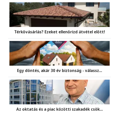
Térkővásárlás? Ezeket ellenőrizd átvétel előtt!
Egy döntés, akár 30 év biztonság - válassz...
Az oktatás és a piac közötti szakadék csök...