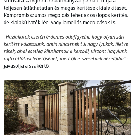
stílusára. A legtöbb önkormányzat például tiltja a
teljesen átláthatatlan és magas kerítések kialakítását.
Kompromisszumos megoldás lehet az oszlopos kerítés,
de kialakíthatók léc- vagy lamellás megoldások is.
„Háziállatok esetén érdemes odafigyelni, hogy olyan zárt
kerítést válasszunk, amin nincsenek túl nagy lyukak, illetve
rések, ahol esetleg kijuthatnak a kertből, viszont hagyjunk
rajta átlátási lehetőséget, mert ők is szeretnek nézelődni″
-
javasolja a szakértő.