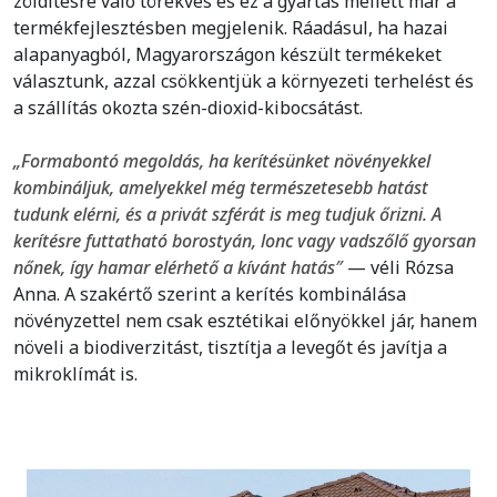
zöldítésre való törekvés és ez a gyártás mellett már a
termékfejlesztésben megjelenik. Ráadásul, ha hazai
alapanyagból, Magyarországon készült termékeket
választunk, azzal csökkentjük a környezeti terhelést és
a szállítás okozta szén-dioxid-kibocsátást.
„Formabontó megoldás, ha kerítésünket növényekkel
kombináljuk, amelyekkel még természetesebb hatást
tudunk elérni, és a privát szférát is meg tudjuk őrizni. A
kerítésre futtatható borostyán, lonc vagy vadszőlő gyorsan
nőnek, így hamar elérhető a kívánt hatás″
— véli Rózsa
Anna. A szakértő szerint a kerítés kombinálása
növényzettel nem csak esztétikai előnyökkel jár, hanem
növeli a biodiverzitást, tisztítja a levegőt és javítja a
mikroklímát is.