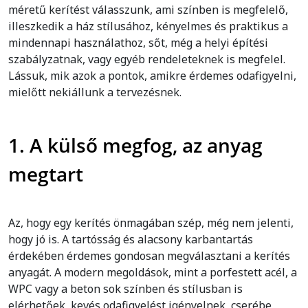
méretű kerítést válasszunk, ami színben is megfelelő,
illeszkedik a ház stílusához, kényelmes és praktikus a
mindennapi használathoz, sőt, még a helyi építési
szabályzatnak, vagy egyéb rendeleteknek is megfelel.
Lássuk, mik azok a pontok, amikre érdemes odafigyelni,
mielőtt nekiállunk a tervezésnek.
1. A külső megfog, az anyag
megtart
Az, hogy egy kerítés önmagában szép, még nem jelenti,
hogy jó is. A tartósság és alacsony karbantartás
érdekében érdemes gondosan megválasztani a kerítés
anyagát. A modern megoldások, mint a porfestett acél, a
WPC vagy a beton sok színben és stílusban is
elérhetőek, kevés odafigyelést igényelnek, cserébe