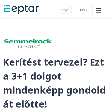
☰
belépés
HUN
Kerítést tervezel? Ezt
a 3+1 dolgot
mindenképp gondold
át előtte!