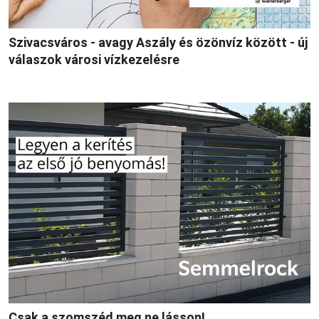
Szivacsváros - avagy Aszály és özönvíz között - új
válaszok városi vízkezelésre
Csak a szomszéd meg ne lásson!