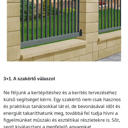
3+1. A szakértő válaszol
Ne féljünk a kertépítéshez és a kerítés tervezéséhez
külső segítséget kérni. Egy szakértő nem csak hasznos
és praktikus tanácsokkal lát el, de bevonásával időt és
energiát takaríthatunk meg, továbbá fel tudja hívni a
figyelmünket műszaki és esztétikai részletekre is. Sőt,
segít kiválasztani a megfelelő anyagokat,