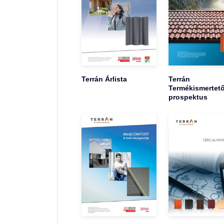
Terrán Árlista
Terrán
Termékismertet
prospektus