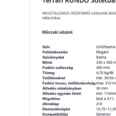
Terrán RUNDO Sötétba
NOSZTALGIKUS HÓDFARKÚ-Letisztult látvány 
választása.
Műszaki adatok
Sötétbarna
Szín
Elegant
Felületkezelés
Barna
Színárnyalat
330 x 420
Méret
300 mm
Fedési szélesség
4,70 kg/db
Tömeg
min. 30/50
Tetőlécméret
max. 310 mm
Fedési hossz, tetőléctávolság
30 mm
Átfedés oldalirányban
min. 110mm 
Átfedés egymás felett
lásd a 4.11
Rögzítése
216
db/raklap
10,75–11,9
Elemszükséglet
Generon
Kompatibilitás