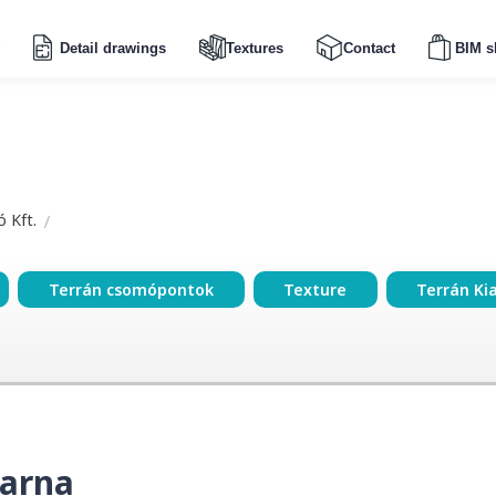
Detail drawings
Textures
Contact
BIM s
 Kft.
Terrán csomópontok
Texture
Terrán Ki
arna