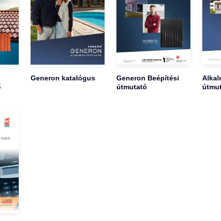
Generon katalógus
Generon Beépítési
Alkal
ő
útmutató
útmu