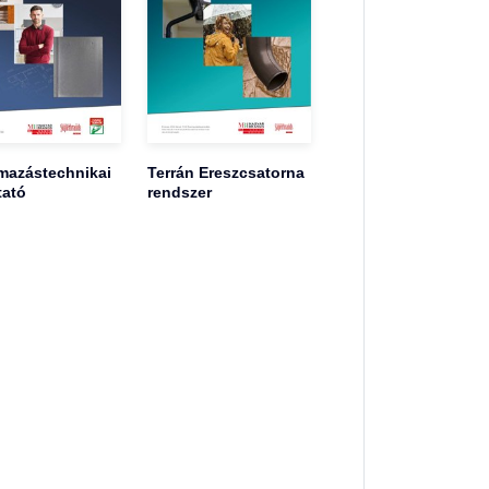
mazástechnikai
Terrán Ereszcsatorna
tató
rendszer