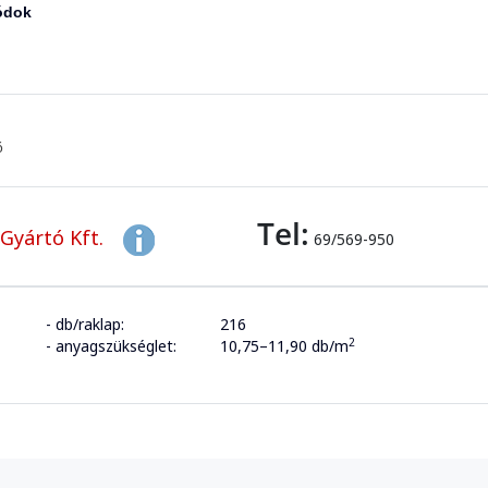
ódok
ő
Tel:
Gyártó Kft.
69/569-950
- db/raklap:
216
2
- anyagszükséglet:
10,75–11,90 db/m