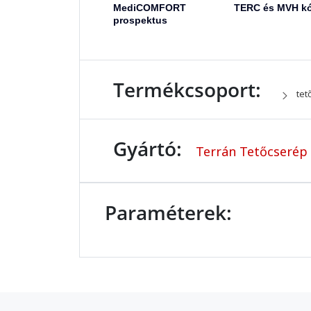
MediCOMFORT
TERC és MVH k
prospektus
Termékcsoport:
tet
Gyártó:
Terrán Tetőcserép 
Paraméterek: