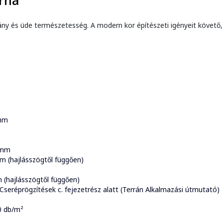
rna
és üde természetesség. A modern kor építészeti igényeit követő, de
 mm
 mm
 (hajlásszögtől függően)
(hajlásszögtől függően)
. Cseréprögzítések c. fejezetrész alatt (Terrán Alkalmazási útmutató)
0 db/m²