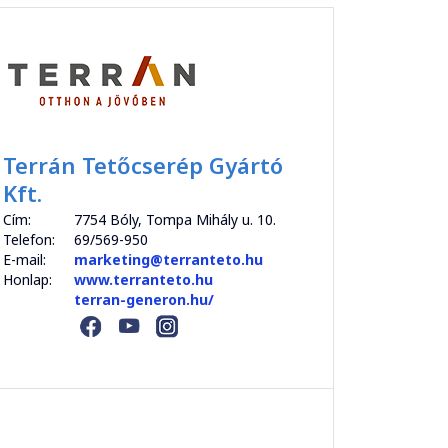
Terrán Tetőcserép Gyártó
Kft.
Cím:
7754 Bóly, Tompa Mihály u. 10.
Telefon:
69/569-950
E-mail:
marketing@terranteto.hu
Honlap:
www.terranteto.hu
terran-generon.hu/