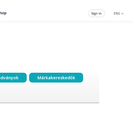
hop
Sign in
ENG
adványok
Márkakereskedők