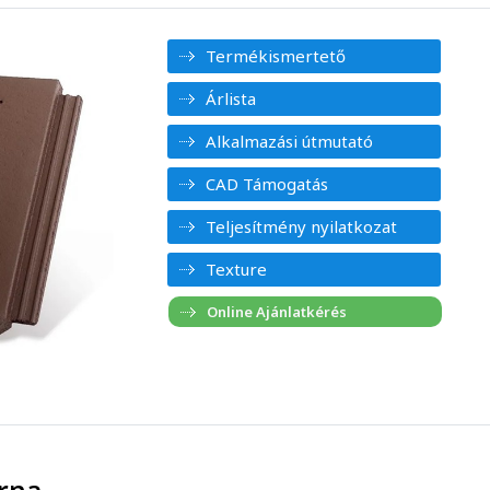
Termékismertető
Árlista
Alkalmazási útmutató
CAD Támogatás
Teljesítmény nyilatkozat
Texture