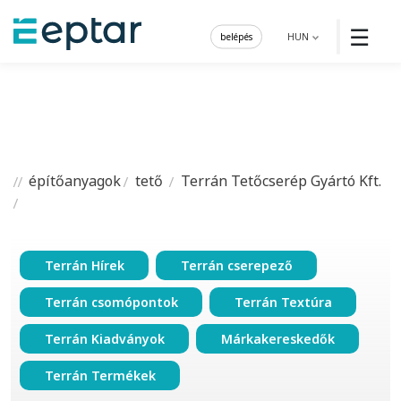
☰
belépés
HUN
építőanyagok
tető
Terrán Tetőcserép Gyártó Kft.
Terrán Hírek
Terrán cserepező
Terrán csomópontok
Terrán Textúra
Terrán Kiadványok
Márkakereskedők
Terrán Termékek