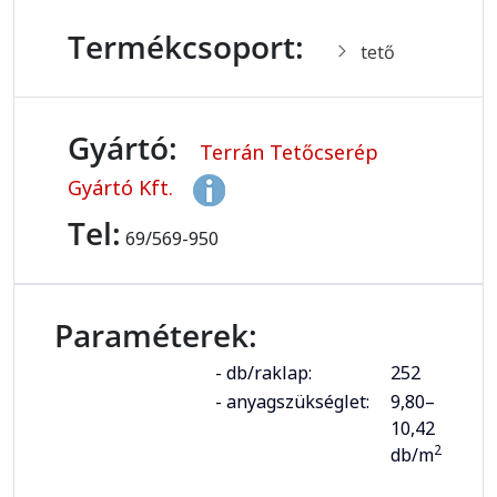
Termékcsoport:
tető
Gyártó:
Terrán Tetőcserép
Gyártó Kft.
Tel:
69/569-950
Paraméterek:
- db/raklap:
252
- anyagszükséglet:
9,80–
10,42
2
db/m