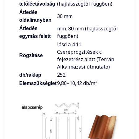
(hajlásszögtől függően)
tetőléctávolság
Átfedés
30 mm
oldalirányban
min. 80 mm (hajlásszögtől
Átfedés
függően)
egymás felett
lásd a 4.11.
Cseréprögzítések c.
Rögzítése
fejezetrész alatt (Terrán
Alkalmazási útmutató)
252
db/raklap
9,80–10,42 db/m²
Elemszükséglet