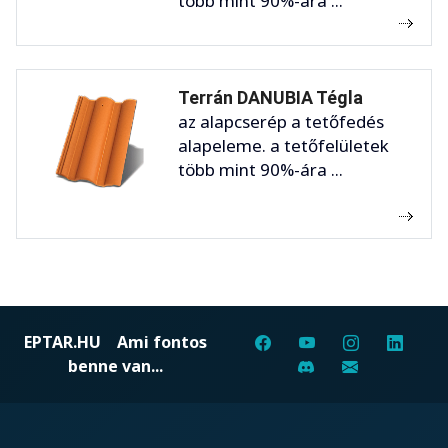
több mint 90%-ára ...
Terrán DANUBIA Tégla
az alapcserép a tetőfedés
alapeleme. a tetőfelületek
több mint 90%-ára ...
EPTAR.HU
Ami fontos
benne van...