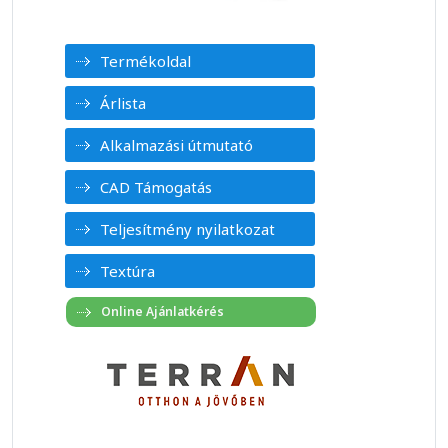
Termékoldal
Árlista
Alkalmazási útmutató
CAD Támogatás
Teljesítmény nyilatkozat
Textúra