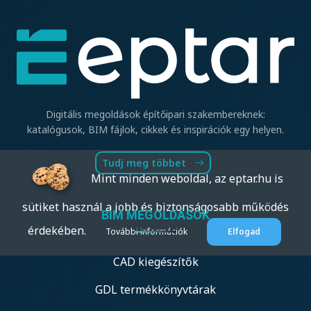
Digitális megoldások építőipari szakembereknek:
katalógusok, BIM fájlok, cikkek és inspirációk egy helyen.
Tudj meg többet
Mint minden weboldal, az eptar.hu is
sütiket használ a jobb és biztonságosabb működés
BIM MEGOLDÁSOK
érdekében.
További információk
Elfogad
CAD kiegészítők
GDL termékkönyvtárak