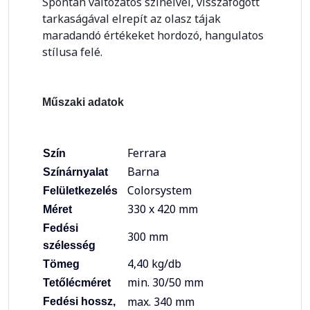
Spontán változatos színeivel, visszafogott
tarkaságával elrepít az olasz tájak
maradandó értékeket hordozó, hangulatos
stílusa felé.
Műszaki adatok
Ferrara
Szín
Barna
Színárnyalat
Colorsystem
Felületkezelés
330 x 420 mm
Méret
Fedési
300 mm
szélesség
4,40 kg/db
Tömeg
min. 30/50 mm
Tetőlécméret
max. 340 mm
Fedési hossz,