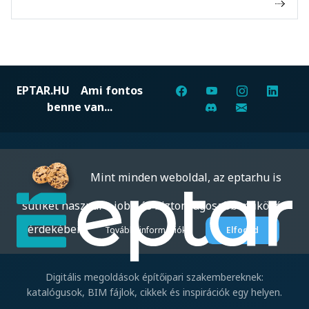
EPTAR.HU
Ami fontos
benne van...
Mint minden weboldal, az eptar.hu is
sütiket használ a jobb és biztonságosabb működés
érdekében.
További információk
Elfogad
Digitális megoldások építőipari szakembereknek:
katalógusok, BIM fájlok, cikkek és inspirációk egy helyen.