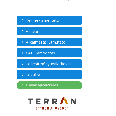
Termékismertető
Árlista
Alkalmazási útmutató
CAD Támogatás
Teljesítmény nyilatkozat
Textúra