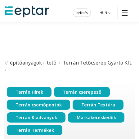
☰
belépés
HUN
építőanyagok
tető
Terrán Tetőcserép Gyártó Kft.
Terrán Hírek
Terrán cserepező
Terrán csomópontok
Terrán Textúra
Terrán Kiadványok
Márkakereskedők
Terrán Termékek