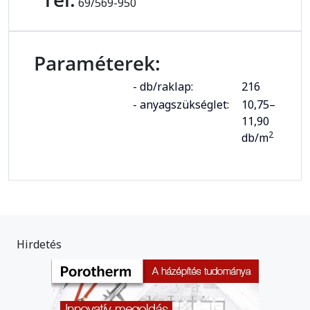
69/569-950
Paraméterek:
- db/raklap:
216
- anyagszükséglet:
10,75–
11,90
2
db/m
Hirdetés