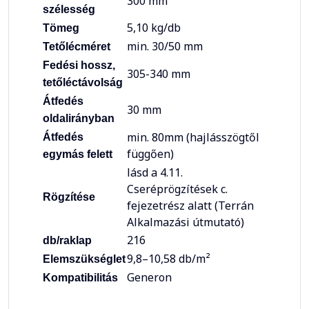
300 mm
szélesség
5,10 kg/db
Tömeg
min. 30/50 mm
Tetőlécméret
Fedési hossz,
305-340 mm
tetőléctávolság
Átfedés
30 mm
oldalirányban
min. 80mm (hajlásszögtől
Átfedés
függően)
egymás felett
lásd a 4.11.
Cseréprögzítések c.
Rögzítése
fejezetrész alatt (Terrán
Alkalmazási útmutató)
216
db/raklap
9,8–10,58 db/m²
Elemszükséglet
Generon
Kompatibilitás