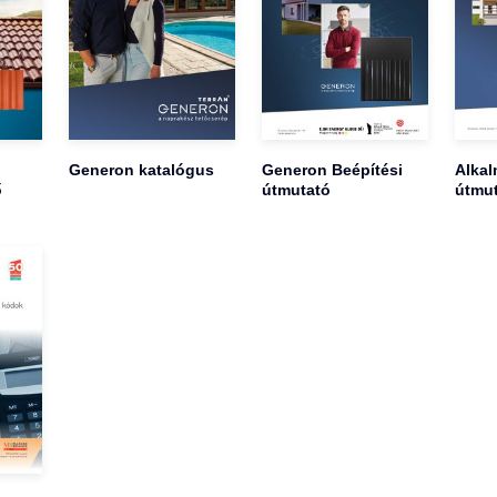
Generon katalógus
Generon Beépítési
Alkal
ő
útmutató
útmu