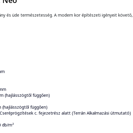
t Neo
és üde természetesség. A modern kor építészeti igényeit követő, de
 mm
 mm
 (hajlásszögtől függően)
(hajlásszögtől függően)
. Cseréprögzítések c. fejezetrész alatt (Terrán Alkalmazási útmutató)
0 db/m²