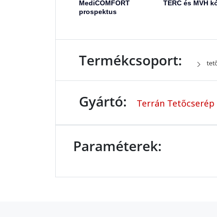
MediCOMFORT
TERC és MVH k
prospektus
Termékcsoport:
tet
Gyártó:
Terrán Tetőcserép 
Paraméterek: