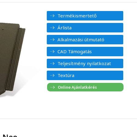
Termékismertető
Árlista
Alkalmazási útmutató
CAD Támogatás
Teljesítmény nyilatkozat
Textúra