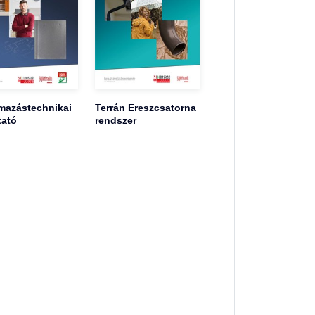
mazástechnikai
Terrán Ereszcsatorna
tató
rendszer