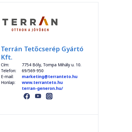
Terrán Tetőcserép Gyártó
Kft.
Cím:
7754 Bóly, Tompa Mihály u. 10.
Telefon:
69/569-950
E-mail:
marketing@terranteto.hu
Honlap:
www.terranteto.hu
terran-generon.hu/