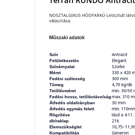
Terrán RUNDO Antraci
NOSZTALGIKUS HÓDFARKÚ-Letisztult látvány 
választása.
Műszaki adatok
Antracit
Szín
Elegant
Felületkezelés
Szürke
Színárnyalat
330 x 420
Méret
300 mm
Fedési szélesség
4,70 kg/db
Tömeg
min. 30/50
Tetőlécméret
max. 310 mm
Fedési hossz, tetőléctávolság
30 mm
Átfedés oldalirányban
min. 110mm 
Átfedés egymás felett
lásd a 4.11
Rögzítése
216
db/raklap
10,75–11,9
Elemszükséglet
Generon
Kompatibilitás