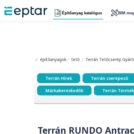
Építőanyag katalógus
BIM meg
építőanyagok
tető
Terrán Tetőcserép Gyártó
Terrán Hírek
Terrán cserepező
Márkakereskedők
Terrán Termé
Terrán RUNDO Antrac