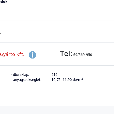
ódok
ő
Tel:
Gyártó Kft.
69/569-950
- db/raklap:
216
2
- anyagszükséglet:
10,75–11,90 db/m