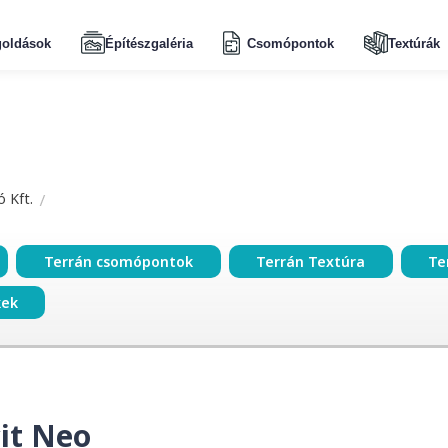
oldások
Építészgaléria
Csomópontok
Textúrák
 Kft.
Terrán csomópontok
Terrán Textúra
Te
kek
it Neo