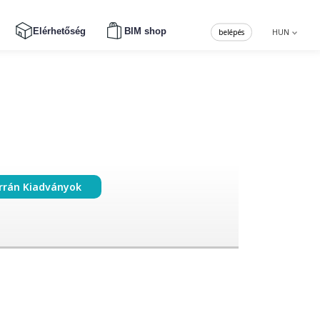
Elérhetőség
BIM shop
belépés
HUN
rrán Kiadványok