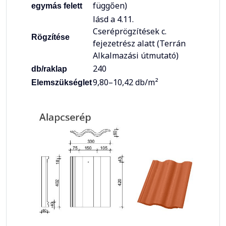
függően)
egymás felett
lásd a 4.11.
Cseréprögzítések c.
Rögzítése
fejezetrész alatt (Terrán
Alkalmazási útmutató)
240
db/raklap
9,80–10,42 db/m²
Elemszükséglet