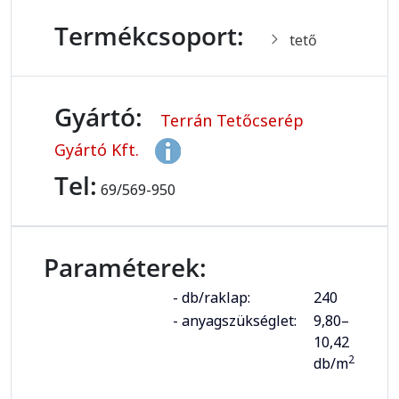
Termékcsoport:
tető
Gyártó:
Terrán Tetőcserép
Gyártó Kft.
Tel:
69/569-950
Paraméterek:
- db/raklap:
240
- anyagszükséglet:
9,80–
10,42
2
db/m