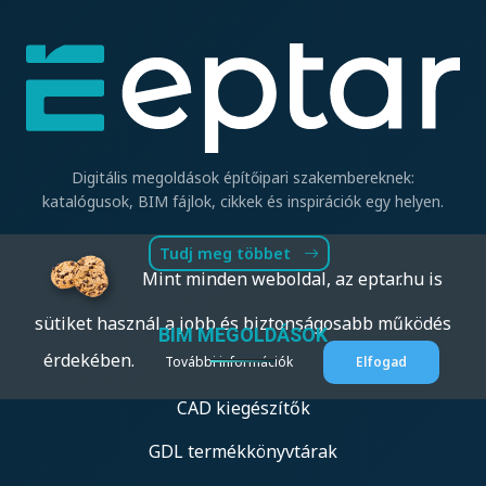
Digitális megoldások építőipari szakembereknek:
katalógusok, BIM fájlok, cikkek és inspirációk egy helyen.
Tudj meg többet
Mint minden weboldal, az eptar.hu is
sütiket használ a jobb és biztonságosabb működés
BIM MEGOLDÁSOK
érdekében.
További információk
Elfogad
CAD kiegészítők
GDL termékkönyvtárak