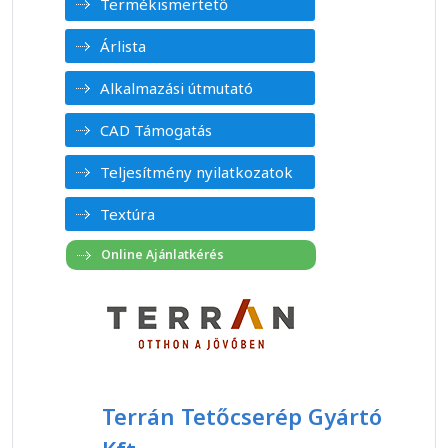
Termékismertető
Árlista
Alkalmazási útmutató
CAD Támogatás
Teljesítmény nyilatkozatok
Textúra
Terrán Tetőcserép Gyártó