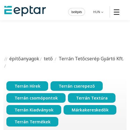
☰
belépés
HUN
építőanyagok
tető
Terrán Tetőcserép Gyártó Kft.
Terrán Hírek
Terrán cserepező
Terrán csomópontok
Terrán Textúra
Terrán Kiadványok
Márkakereskedők
Terrán Termékek