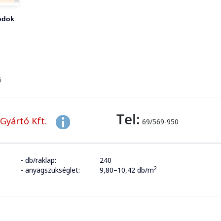
ódok
ő
Tel:
Gyártó Kft.
69/569-950
- db/raklap:
240
2
- anyagszükséglet:
9,80–10,42 db/m