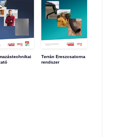
mazástechnikai
Terrán Ereszcsatorna
tató
rendszer