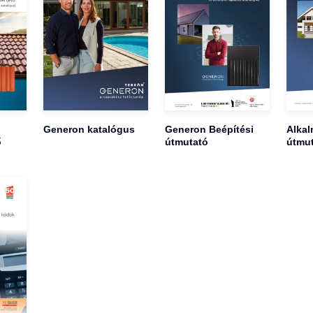
Generon katalógus
Generon Beépítési
Alkal
ő
útmutató
útmu