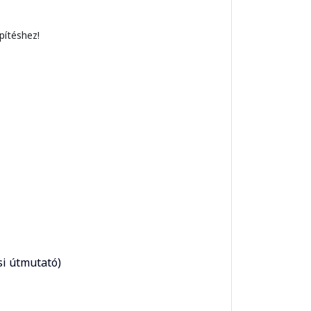
pítéshez!
si útmutató)