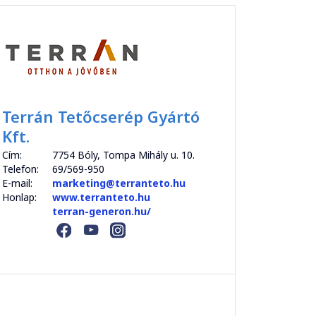
Terrán Tetőcserép Gyártó
Kft.
Cím:
7754 Bóly, Tompa Mihály u. 10.
Telefon:
69/569-950
E-mail:
marketing@terranteto.hu
Honlap:
www.terranteto.hu
terran-generon.hu/