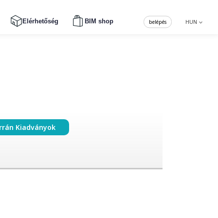
Elérhetőség
BIM shop
belépés
HUN
rrán Kiadványok