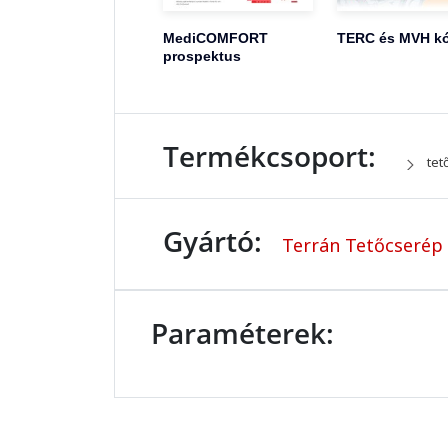
MediCOMFORT
TERC és MVH k
prospektus
Termékcsoport:
tet
Gyártó:
Terrán Tetőcserép 
Paraméterek: