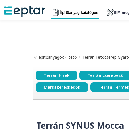
Építőanyag katalógus
BIM meg
építőanyagok
tető
Terrán Tetőcserép Gyártó
Terrán Hírek
Terrán cserepező
Márkakereskedők
Terrán Termé
Terrán SYNUS Mocca