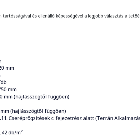
rtósságával és ellenálló képességével a legjobb választás a tetőé
r
420 mm
m
/db
0/50 mm
0 mm (hajlásszögtől függően)
 mm (hajlásszögtől függően)
4.11. Cseréprögzítések c. fejezetrész alatt (Terrán Alkalmazá
,42 db/m²