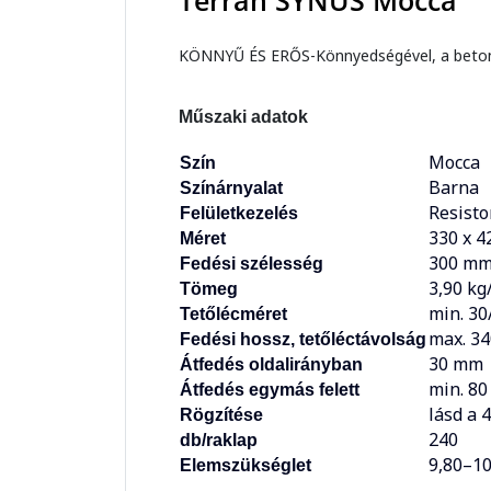
Terrán SYNUS Mocca
KÖNNYŰ ÉS ERŐS-Könnyedségével, a beton ta
Műszaki adatok
Mocca
Szín
Barna
Színárnyalat
Resisto
Felületkezelés
330 x 
Méret
300 m
Fedési szélesség
3,90 kg
Tömeg
min. 3
Tetőlécméret
max. 34
Fedési hossz, tetőléctávolság
30 mm
Átfedés oldalirányban
min. 80
Átfedés egymás felett
lásd a 
Rögzítése
240
db/raklap
9,80–10
Elemszükséglet