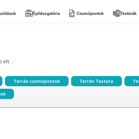
oldások
Építészgaléria
Csomópontok
Textúrák
 Kft.
Terrán csomópontok
Terrán Textúra
Te
kek