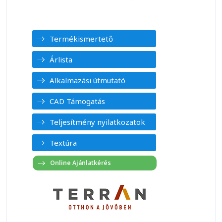
Termékismertető
Árlista
Alkalmazási útmutató
CAD Támogatás
Teljesítmény nyilatkozatok
Textúra