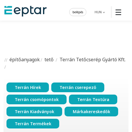
☰
belépés
HUN
építőanyagok
tető
Terrán Tetőcserép Gyártó Kft.
Terrán Hírek
Terrán cserepező
Terrán csomópontok
Terrán Textúra
Terrán Kiadványok
Márkakereskedők
Terrán Termékek