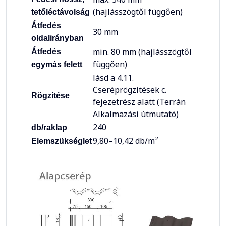
(hajlásszögtől függően)
tetőléctávolság
Átfedés
30 mm
oldalirányban
min. 80 mm (hajlásszögtől
Átfedés
függően)
egymás felett
lásd a 4.11.
Cseréprögzítések c.
Rögzítése
fejezetrész alatt (Terrán
Alkalmazási útmutató)
240
db/raklap
9,80–10,42 db/m²
Elemszükséglet