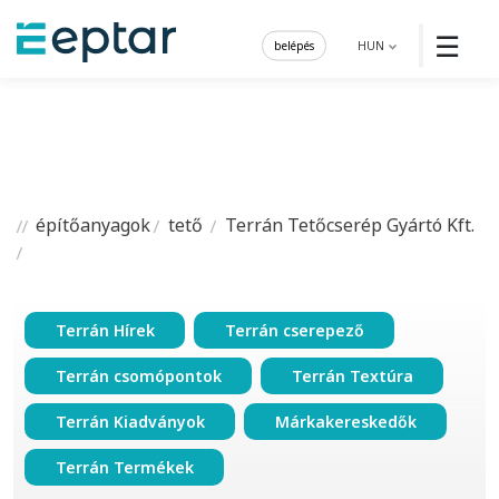
☰
belépés
HUN
építőanyagok
tető
Terrán Tetőcserép Gyártó Kft.
Terrán Hírek
Terrán cserepező
Terrán csomópontok
Terrán Textúra
Terrán Kiadványok
Márkakereskedők
Terrán Termékek