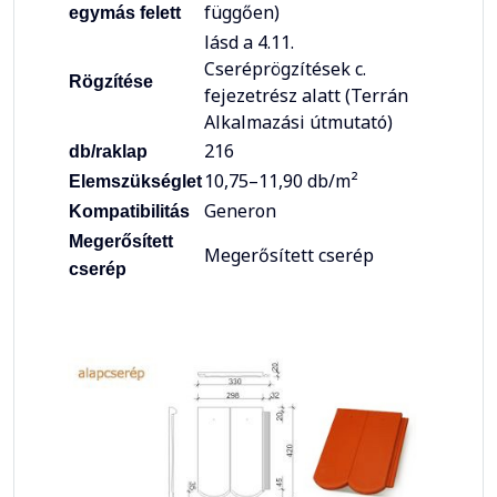
függően)
egymás felett
lásd a 4.11.
Cseréprögzítések c.
Rögzítése
fejezetrész alatt (Terrán
Alkalmazási útmutató)
216
db/raklap
10,75–11,90 db/m²
Elemszükséglet
Generon
Kompatibilitás
Megerősített
Megerősített cserép
cserép