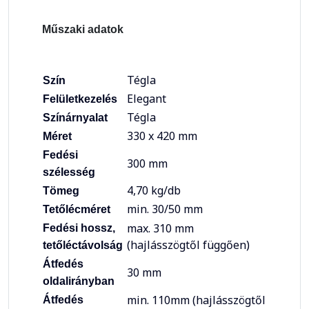
Műszaki adatok
Tégla
Szín
Elegant
Felületkezelés
Tégla
Színárnyalat
330 x 420 mm
Méret
Fedési
300 mm
szélesség
4,70 kg/db
Tömeg
min. 30/50 mm
Tetőlécméret
max. 310 mm
Fedési hossz,
(hajlásszögtől függően)
tetőléctávolság
Átfedés
30 mm
oldalirányban
min. 110mm (hajlásszögtől
Átfedés