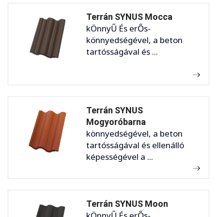
Terrán SYNUS Mocca
kÖnnyŰ És erŐs-
könnyedségével, a beton
tartósságával és ...
Terrán SYNUS
Mogyoróbarna
könnyedségével, a beton
tartósságával és ellenálló
képességével a ...
Terrán SYNUS Moon
kÖnnyŰ És erŐs-