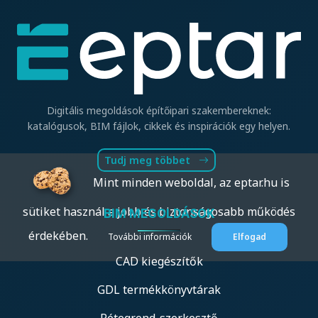
Digitális megoldások építőipari szakembereknek:
katalógusok, BIM fájlok, cikkek és inspirációk egy helyen.
Tudj meg többet
Mint minden weboldal, az eptar.hu is
sütiket használ a jobb és biztonságosabb működés
BIM MEGOLDÁSOK
érdekében.
További információk
Elfogad
CAD kiegészítők
GDL termékkönyvtárak
Rétegrend-szerkesztő