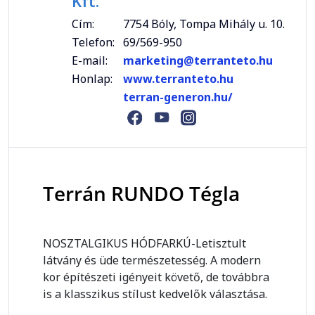
Kft.
Cím:
7754 Bóly, Tompa Mihály u. 10.
Telefon:
69/569-950
E-mail:
marketing@terranteto.hu
Honlap:
www.terranteto.hu
terran-generon.hu/
Terrán RUNDO Tégla
NOSZTALGIKUS HÓDFARKÚ-Letisztult
látvány és üde természetesség. A modern
kor építészeti igényeit követő, de továbbra
is a klasszikus stílust kedvelők választása.