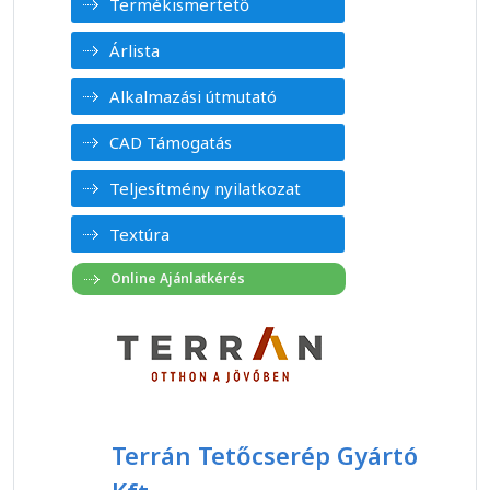
Termékismertető
Árlista
Alkalmazási útmutató
CAD Támogatás
Teljesítmény nyilatkozat
Textúra
Terrán Tetőcserép Gyártó