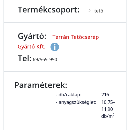
Termékcsoport:
tető
Gyártó:
Terrán Tetőcserép
Gyártó Kft.
Tel:
69/569-950
Paraméterek:
- db/raklap:
216
- anyagszükséglet:
10,75–
11,90
2
db/m