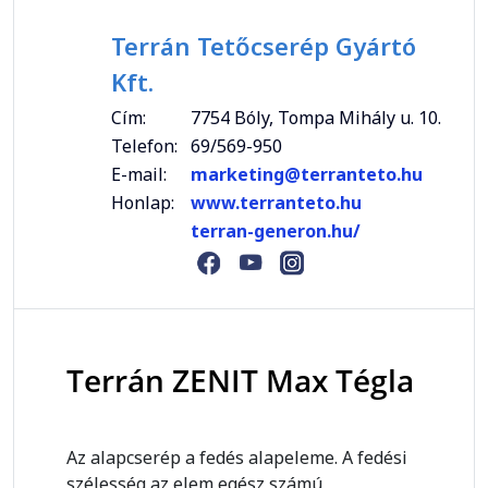
Terrán Tetőcserép Gyártó
Kft.
Cím:
7754 Bóly, Tompa Mihály u. 10.
Telefon:
69/569-950
E-mail:
marketing@terranteto.hu
Honlap:
www.terranteto.hu
terran-generon.hu/
Terrán ZENIT Max Tégla
Az alapcserép a fedés alapeleme. A fedési
szélesség az elem egész számú