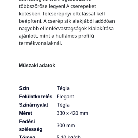
többszöröse legyen! A cserepeket
kötésben, félcserépnyi eltolással kell
beépíteni. A cserép sík alakjából adódóan
nagyobb ellenlécvastagságok kialakítása
ajánlott, mint a hullámos profilú
termékvonalaknál.
Műszaki adatok
Tégla
Szín
Elegant
Felületkezelés
Tégla
Színárnyalat
330 x 420 mm
Méret
Fedési
300 mm
szélesség
5,10 kg/db
Tömeg