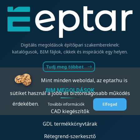
Digitális megoldások építőipari szakembereknek:
katalógusok, BIM fájlok, cikkek és inspirációk egy helyen.
Tudj meg többet
Mint minden weboldal, az eptar.hu is
BIM MEGOLDÁSOK
sütiket használ a jobb és biztonságosabb működés
érdekében.
További információk
Elfogad
CAD kiegészítők
GDL termékkönyvtárak
Rétegrend-szerkesztő