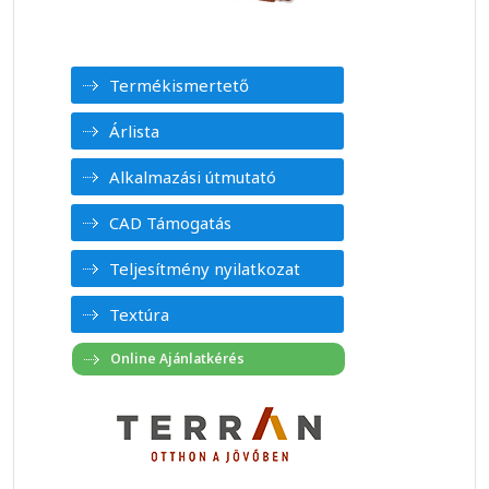
Termékismertető
Árlista
Alkalmazási útmutató
CAD Támogatás
Teljesítmény nyilatkozat
Textúra