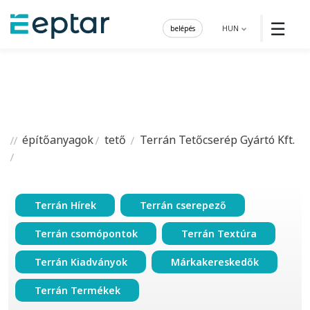
☰
belépés
HUN
építőanyagok
tető
Terrán Tetőcserép Gyártó Kft.
Terrán Hírek
Terrán cserepező
Terrán csomópontok
Terrán Textúra
Terrán Kiadványok
Márkakereskedők
Terrán Termékek