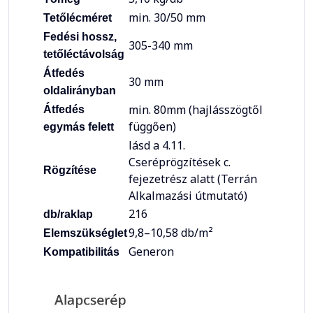
min. 30/50 mm
Tetőlécméret
Fedési hossz,
305-340 mm
tetőléctávolság
Átfedés
30 mm
oldalirányban
min. 80mm (hajlásszögtől
Átfedés
függően)
egymás felett
lásd a 4.11.
Cseréprögzítések c.
Rögzítése
fejezetrész alatt (Terrán
Alkalmazási útmutató)
216
db/raklap
9,8–10,58 db/m²
Elemszükséglet
Generon
Kompatibilitás