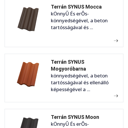
Terrán SYNUS Mocca
kÖnnyŰ És erŐs-
könnyedségével, a beton
tartósságával és ...
Terrán SYNUS
Mogyoróbarna
könnyedségével, a beton
tartósságával és ellenálló
képességével a ...
Terrán SYNUS Moon
kÖnnyŰ És erŐs-