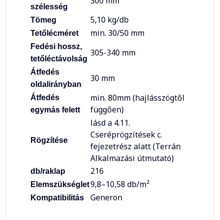
300 mm
szélesség
5,10 kg/db
Tömeg
min. 30/50 mm
Tetőlécméret
Fedési hossz,
305-340 mm
tetőléctávolság
Átfedés
30 mm
oldalirányban
min. 80mm (hajlásszögtől
Átfedés
függően)
egymás felett
lásd a 4.11.
Cseréprögzítések c.
Rögzítése
fejezetrész alatt (Terrán
Alkalmazási útmutató)
216
db/raklap
9,8–10,58 db/m²
Elemszükséglet
Generon
Kompatibilitás