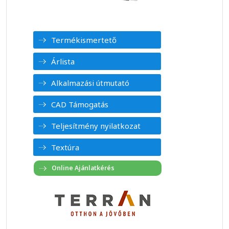
Termékismertető
Árlista
Alkalmazási útmutató
CAD Támogatás
Teljesítmény nyilatkozat
Textúra