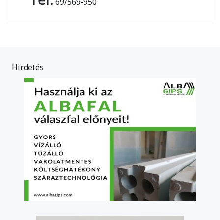
69/569-950
Hirdetés