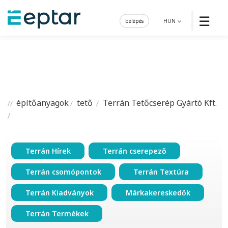
☰
belépés
HUN
építőanyagok
tető
Terrán Tetőcserép Gyártó Kft.
Terrán Hírek
Terrán cserepező
Terrán csomópontok
Terrán Textúra
Terrán Kiadványok
Márkakereskedők
Terrán Termékek