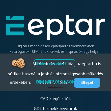
Digitális megoldások építőipari szakembereknek:
katalógusok, BIM fájlok, cikkek és inspirációk egy helyen.
Mint minden weboldal, az eptar.hu is
Tudj meg többet
sütiket használ a jobb és biztonságosabb működés
BIM MEGOLDÁSOK
érdekében.
További információk
Elfogad
CAD kiegészítők
GDL termékkönyvtárak