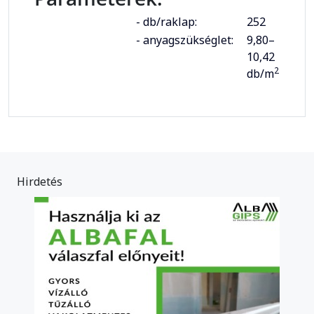
- db/raklap:
252
- anyagszükséglet:
9,80–
10,42
2
db/m
Hirdetés