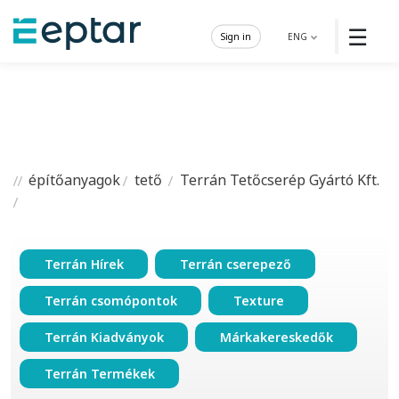
☰
Sign in
ENG
építőanyagok
tető
Terrán Tetőcserép Gyártó Kft.
Terrán Hírek
Terrán cserepező
Terrán csomópontok
Texture
Terrán Kiadványok
Márkakereskedők
Terrán Termékek