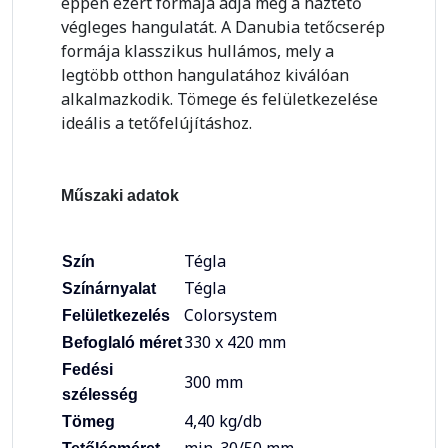
éppen ezért formája adja meg a háztető
végleges hangulatát. A Danubia tetőcserép
formája klasszikus hullámos, mely a
legtöbb otthon hangulatához kiválóan
alkalmazkodik. Tömege és felületkezelése
ideális a tetőfelújításhoz.
Műszaki adatok
Tégla
Szín
Tégla
Színárnyalat
Colorsystem
Felületkezelés
330 x 420 mm
Befoglaló méret
Fedési
300 mm
szélesség
4,40 kg/db
Tömeg