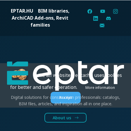
EPTAR.HU
BIM libraries,
ArchiCAD Add-ons, Revit
families
Like all websites, eptar.hu uses cookies
for better and safer operation.
More information
Digital solutions for construction professionals: catalogs,
Accept
BIM files, articles, and inspiration all in one place.
About us