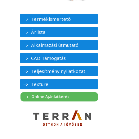
Termékismertető
Árlista
Alkalmazási útmutató
CAD Támogatás
Teljesítmény nyilatkozat
Texture