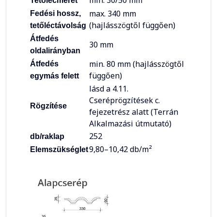
min. 30/50 mm
Tetőlécméret
max. 340 mm
Fedési hossz,
(hajlásszögtől függően)
tetőléctávolság
Átfedés
30 mm
oldalirányban
min. 80 mm (hajlásszögtől
Átfedés
függően)
egymás felett
lásd a 4.11.
Cseréprögzítések c.
Rögzítése
fejezetrész alatt (Terrán
Alkalmazási útmutató)
252
db/raklap
9,80–10,42 db/m²
Elemszükséglet